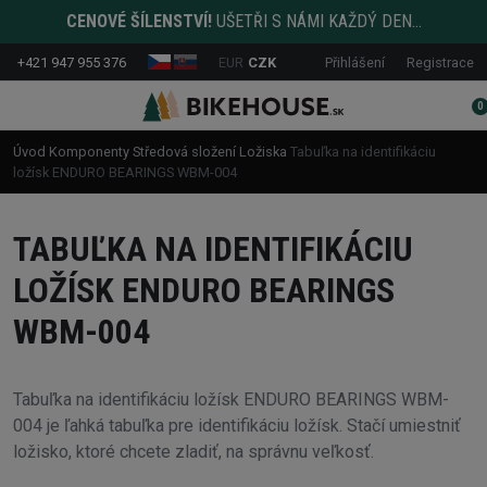
CENOVÉ ŠÍLENSTVÍ!
UŠETŘI S NÁMI KAŽDÝ DEN...
+421 947 955 376
EUR
CZK
Přihlášení
Registrace
0
Úvod
Komponenty
Středová složení
Ložiska
Tabuľka na identifikáciu
ložísk ENDURO BEARINGS WBM-004
TABUĽKA NA IDENTIFIKÁCIU
LOŽÍSK ENDURO BEARINGS
WBM-004
Tabuľka na identifikáciu ložísk ENDURO BEARINGS WBM-
004 je ľahká tabuľka pre identifikáciu ložísk. Stačí umiestniť
ložisko, ktoré chcete zladiť, na správnu veľkosť.