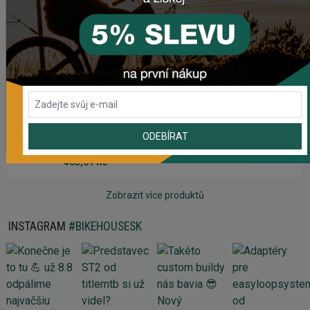
Rebuild kit pedálov CHROMAG SYNTH
981,59 Kč
Náhradný gumový diel pre košík CRUSSIS YBC-01
72,48 Kč
Prehadzovačka SHIMANO TOURNEY RD-TY200 GS 6/7
ODEBÍRAT
SPEED BEZ HÁKU
465,61 Kč
Zobrazit více produktů
INSTAGRAM
#BIKEHOUSESK