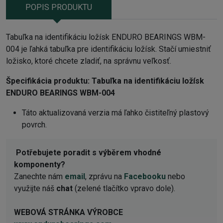
POPIS PRODUKTU
Tabuľka na identifikáciu ložísk ENDURO BEARINGS WBM-
004 je ľahká tabuľka pre identifikáciu ložísk. Stačí umiestniť
ložisko, ktoré chcete zladiť, na správnu veľkosť.
Špecifikácia produktu:
Tabuľka na identifikáciu ložísk
ENDURO BEARINGS WBM-004
Táto aktualizovaná verzia má ľahko čistiteľný plastový
povrch.
Potřebujete poradit s výběrem vhodné
komponenty?
Zanechte nám
email
, zprávu na
Facebooku
nebo
využijte náš
chat
(zelené tlačítko vpravo dole).
WEBOVÁ STRÁNKA VÝROBCE