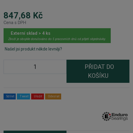
847,68 Kč
Cena s DPH
Externí sklad > 4 ks
Zboží je obvykle doručováno do 5 pracovních dnů od přijetí objednávky.
Našel jsi produkt někde levněji?
PŘIDAT DO
KOŠÍKU
Sdílet
Tweet
Uložit
Odeslat