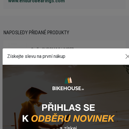
www.endurobearings.com
NAPOSLEDY PŘIDANÉ PRODUKTY
Sedlo CHROMAG LIMBER
2 357,53 Kč
Získejte slevu na první nákup
Zimušné Rukavice CHROMAG SIGNAL
1 129,01 Kč
Sedlo CHROMAG TRAILMASTER DT V2
2 210,11 Kč