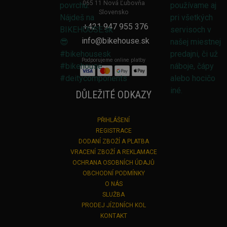
065 11 Nová Ľubovňa
Slovensko
+421 947 955 376
info@bikehouse.sk
Podporujeme online platby
DŮLEŽITÉ ODKAZY
PŘIHLÁŠENÍ
REGISTRACE
DODANÍ ZBOŽÍ A PLATBA
VRACENÍ ZBOŽÍ A REKLAMACE
OCHRANA OSOBNÍCH ÚDAJŮ
OBCHODNÍ PODMÍNKY
O NÁS
SLUŽBA
PRODEJ JÍZDNÍCH KOL
KONTAKT