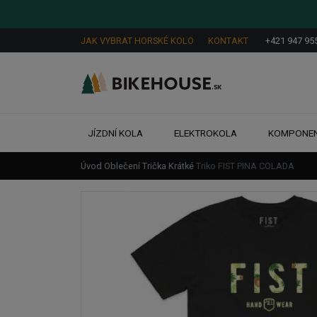
JAK VYBRAT HORSKÉ KOLO
KONTAKT
+421 947 95
JÍZDNÍ KOLA
ELEKTROKOLA
KOMPONE
Úvod
Oblečení
Trička
Krátké
Triko FIST PINA COLADA