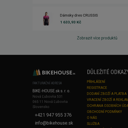
Dámsky dres CRUSSIS
1 633,93 Kč
Zobrazit více produktů
DŮLEŽITÉ ODKAZ
PŘIHLÁŠENÍ
FAKTURAČNÍ ADRESA
REGISTRACE
BIKE-HOUSE.sk s. r. o.
DODANÍ ZBOŽÍ A PLATBA
Nová Ľubovňa 531
VRACENÍ ZBOŽÍ A REKLA
065 11 Nová Ľubovňa
OCHRANA OSOBNÍCH ÚD
Slovensko
OBCHODNÍ PODMÍNKY
+421 947 955 376
O NÁS
info@bikehouse.sk
SLUŽBA