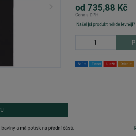
od 735,88 Kč
Cena s DPH
Našel jsi produkt někde levněji?
P
Sdílet
Tweet
Uložit
Odeslat
TU
avlny a má potisk na přední části.