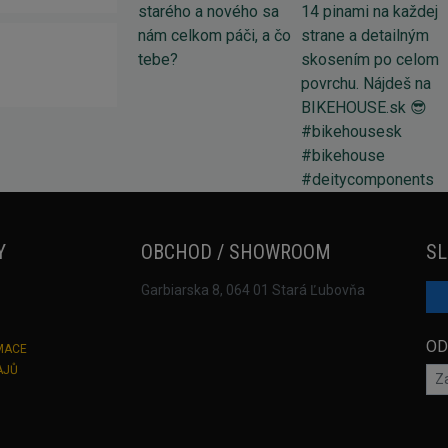
Y
OBCHOD / SHOWROOM
SL
Garbiarska 8, 064 01 Stará Ľubovňa
OD
MACE
AJŮ