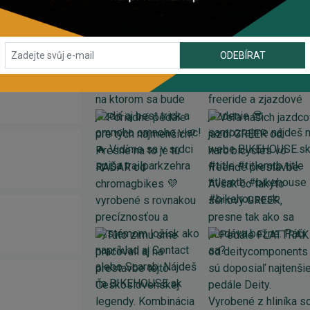
Y200 GS 6/7
ODEBÍRAT
310 7/8SP