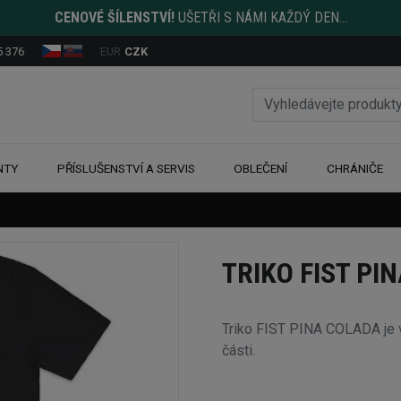
CENOVÉ ŠÍLENSTVÍ!
UŠETŘI S NÁMI KAŽDÝ DEN...
5 376
EUR
CZK
NTY
PŘÍSLUŠENSTVÍ A SERVIS
OBLEČENÍ
CHRÁNIČE
TRIKO FIST PI
Triko FIST PINA COLADA je 
části.