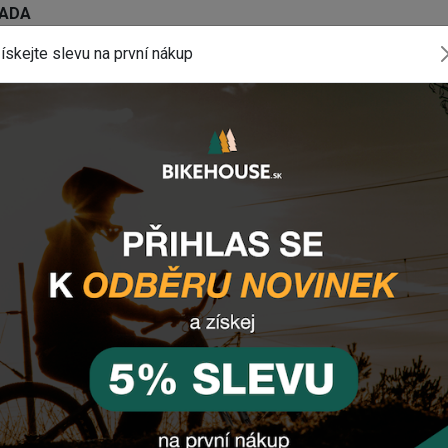
LADA
ískejte slevu na první nákup
mponenty? nám
email
, zprávu na
Facebooku
nebo
e).
INSTAGRAM
#BIKEHOUSESK