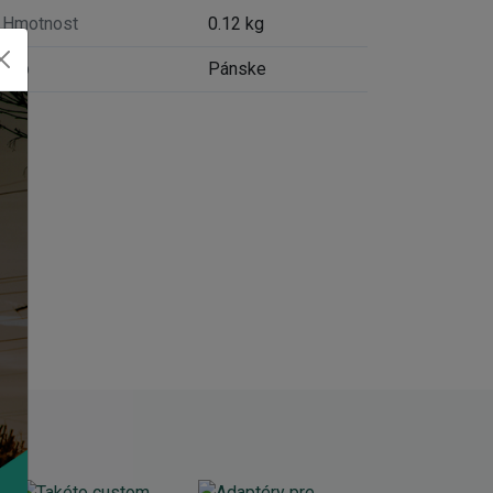
Hmotnost
0.12 kg
Typ
Pánske