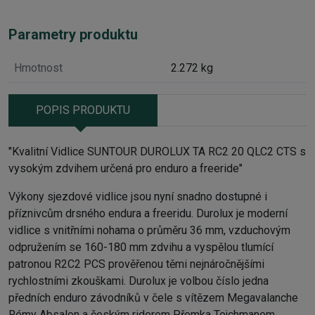
Parametry produktu
Hmotnost
2.272 kg
POPIS PRODUKTU
"Kvalitní
Vidlice
SUNTOUR
DUROLUX TA RC2 20 QLC2 CTS
s
vysokým zdvihem určená pro enduro a freeride"
Výkony sjezdové vidlice jsou nyní snadno dostupné i
příznivcům drsného endura a freeridu. Durolux je moderní
vidlice s vnitřními nohama o průměru 36 mm, vzduchovým
odpružením se 160-180 mm zdvihu a vyspělou tlumící
patronou R2C2 PCS prověřenou těmi nejnáročnějšími
rychlostními zkouškami. Durolux je volbou číslo jedna
předních enduro závodníků v čele s vítězem Megavalanche
Rémy Absalon a českým riderem Přemka Tejchmanem.