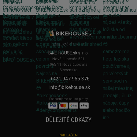
FAKTURAČNÍ ADRESA
BIKE-HOUSE.sk s. r. o.
Nová Ľubovňa 531
065 11 Nová Ľubovňa
Slovensko
+421 947 955 376
info@bikehouse.sk
Podporujeme online platby
DŮLEŽITÉ ODKAZY
PŘIHLÁŠENÍ