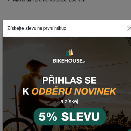
Potřebujete poradit s výběrem vhodné komponenty?
Získejte slevu na první nákup
Z
anechte nám
email
, zprávu na
Facebooku
nebo
využijte náš chat (modré tlačítko vpravo dole).
WEBOVÁ STRÁNKA VÝROBCE
www.srsuntour-cycling.com
NAPOSLEDY PŘIDANÉ PRODUKTY
Prehadzovačka SHIMANO TOURNEY RD-TY200 GS 6/7
SPEED BEZ HÁKU
465,61 Kč