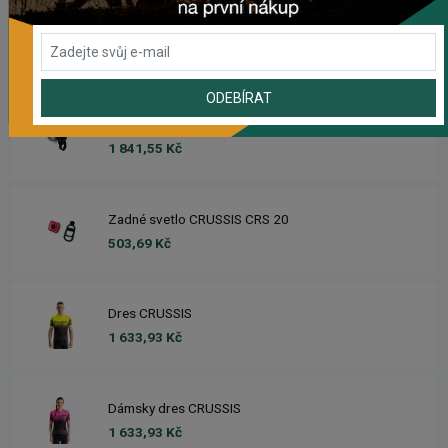
Prehadzovačka SHIMANO ALTUS RD-M310 7/8SP
563,89 Kč
ODEBÍRAT
Predné svetlo CRUSSIS CRS 1200
1 841,55 Kč
Zadné svetlo CRUSSIS CRS 20
503,69 Kč
Dres CRUSSIS
1 633,93 Kč
Dámsky dres CRUSSIS
1 633,93 Kč