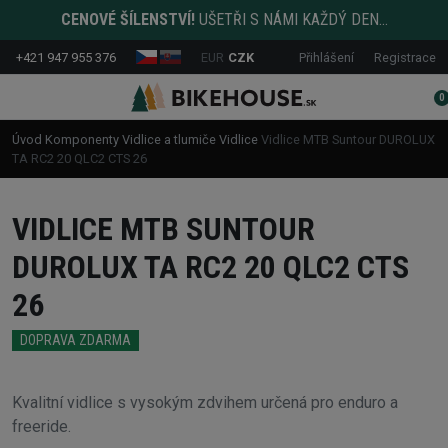
CENOVÉ ŠÍLENSTVÍ!
UŠETŘI S NÁMI KAŽDÝ DEN...
+421 947 955 376
EUR
CZK
Přihlášení
Registrace
0
Úvod
Komponenty
Vidlice a tlumiče
Vidlice
Vidlice MTB Suntour DUROLUX
TA RC2 20 QLC2 CTS 26
VIDLICE MTB SUNTOUR
DUROLUX TA RC2 20 QLC2 CTS
26
DOPRAVA ZDARMA
Kvalitní vidlice s vysokým zdvihem určená pro enduro a
freeride.