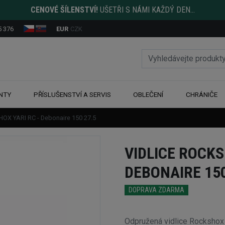
CENOVÉ ŠÍLENSTVÍ!
UŠETŘI S NÁMI KAŽDÝ DEN...
5 376
EUR
CZK
NTY
PŘÍSLUŠENSTVÍ A SERVIS
OBLEČENÍ
CHRÁNIČE
HOX YARI RC - Debonaire 150 27.5
VIDLICE ROCKS
DEBONAIRE 150
DOPRAVA ZDARMA
Odpružená vidlice Rockshox Y