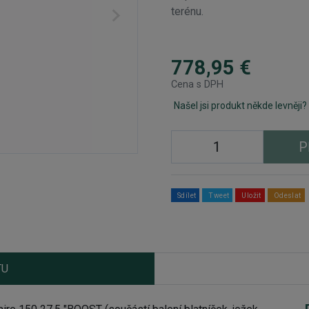
terénu.
778,95 €
Cena s DPH
Našel jsi produkt někde levněji?
P
Sdílet
Tweet
Uložit
Odeslat
TU