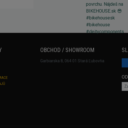
Y
OBCHOD / SHOWROOM
SL
Garbiarska 8, 064 01 Stará Ľubovňa
OD
MACE
AJŮ