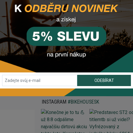
mponenty? Z
anechte nám
email
, zprávu
 tlačítko vpravo dole).
ODEBÍRAT
INSTAGRAM
#BIKEHOUSESK