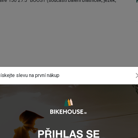
ire 150 27.5 "BOOST (součástí balení blatníček, ježek,
ískejte slevu na první nákup
comp
minum
lní velikost kotouče 220mm
minum