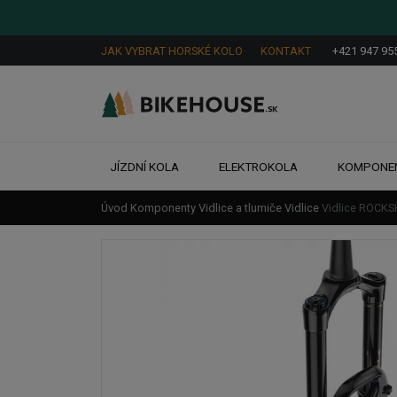
JAK VYBRAT HORSKÉ KOLO
KONTAKT
+421 947 95
JÍZDNÍ KOLA
ELEKTROKOLA
KOMPONE
Úvod
Komponenty
Vidlice a tlumiče
Vidlice
Vidlice ROCKS