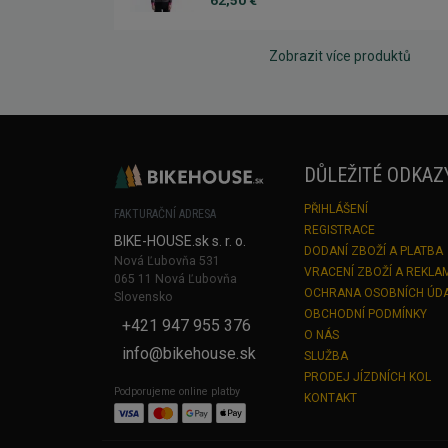
62,50 €
Zobrazit více produktů
DŮLEŽITÉ ODKAZ
PŘIHLÁŠENÍ
FAKTURAČNÍ ADRESA
REGISTRACE
BIKE-HOUSE.sk s. r. o.
DODANÍ ZBOŽÍ A PLATBA
Nová Ľubovňa 531
VRACENÍ ZBOŽÍ A REKLA
065 11 Nová Ľubovňa
OCHRANA OSOBNÍCH ÚD
Slovensko
OBCHODNÍ PODMÍNKY
+421 947 955 376
O NÁS
info@bikehouse.sk
SLUŽBA
PRODEJ JÍZDNÍCH KOL
Podporujeme online platby
KONTAKT