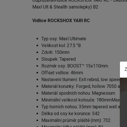
Odpružená
Vidlice ROCKSHOX YARI RC
- Debona
Maxl Ult & Stealth samolepky) B2
Vidlice ROCKSHOX YARI RC
Typ osy: Maxl Ultimate
Velikost kol: 27.5 "B
Zdvih: 150mm
Sloupek: Tapered
Rozměr osy: BOOST™ 15x110mm
Z
Offset vidlice: 46mm
Nastavení tlumení: Extl rebnd, low speed 
Materiál korunky: Forged, hollow 7050 alu
Materiál spodních nohou: Magnesium
Minimální velikost kotouče: 180mmMaximá
Typ horních nohou: 35mm tapered wall alu
Délka od osy ke korunce: 542
Maximální průměr pláště (mm): 732