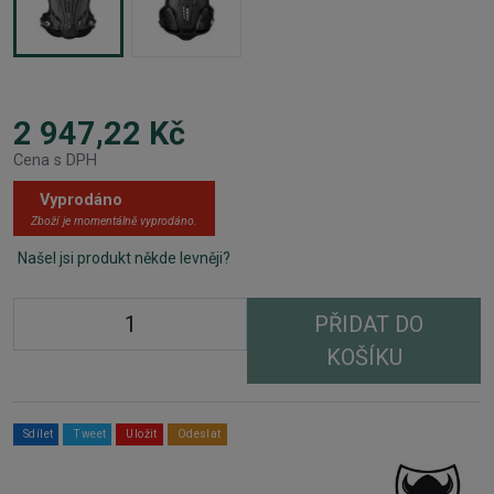
2 947,22 Kč
Cena s DPH
Vyprodáno
Zboží je momentálně vyprodáno.
Našel jsi produkt někde levněji?
PŘIDAT DO
KOŠÍKU
Sdílet
Tweet
Uložit
Odeslat