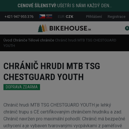
CENOVÉ ŠÍLENSTVÍ!
UŠETŘI S NÁMI KAŽDÝ DEN...
+421 947 955 376
EUR
CZK
Přihlášení
Registrace
0
Úvod
Chrániče
Tělové chrániče
Chránič hrudi MTB TSG CHESTGUARD
YOUTH
CHRÁNIČ HRUDI MTB TSG
CHESTGUARD YOUTH
DOPRAVA ZDARMA
Chránič hrudi MTB TSG CHESTGUARD YOUTH je lehký
chránič trupu s CE certifikovaným chráničem hrudníku a zad.
Chránič navržen pro maximální pohodlí. Chránič má bezpečné
uchycení a je vybaven tvarovanými vycpávkami z paměťové