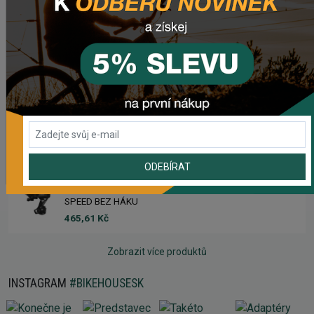
2 223,62 Kč
Rebuild kit pedálov CHROMAG SYNTH
1 006,16 Kč
Náhradný gumový diel pre košík CRUSSIS YBC-01
61,43 Kč
ODEBÍRAT
Prehadzovačka SHIMANO TOURNEY RD-TY200 GS 6/7
SPEED BEZ HÁKU
465,61 Kč
Zobrazit více produktů
INSTAGRAM
#BIKEHOUSESK