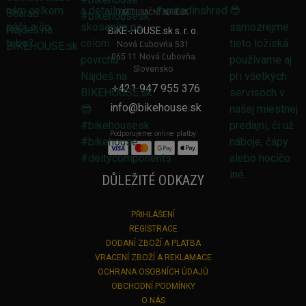
FAKTURAČNÍ ADRESA
BIKE-HOUSE.sk s. r. o.
Nová Ľubovňa 531
065 11 Nová Ľubovňa
Slovensko
+421 947 955 376
info@bikehouse.sk
Podporujeme online platby
DŮLEŽITÉ ODKAZY
PŘIHLÁŠENÍ
REGISTRACE
DODANÍ ZBOŽÍ A PLATBA
VRACENÍ ZBOŽÍ A REKLAMACE
OCHRANA OSOBNÍCH ÚDAJŮ
OBCHODNÍ PODMÍNKY
O NÁS