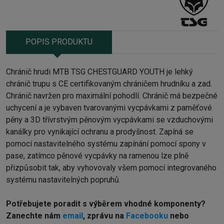
POPIS PRODUKTU
Chránič hrudi MTB TSG CHESTGUARD YOUTH je lehký
chránič trupu s CE certifikovaným chráničem hrudníku a zad.
Chránič navržen pro maximální pohodlí. Chránič má bezpečné
uchycení a je vybaven tvarovanými vycpávkami z paměťové
pěny a 3D třívrstvým pěnovým vycpávkami se vzduchovými
kanálky pro vynikající ochranu a prodyšnost. Zapíná se
pomocí nastavitelného systému zapínání pomocí spony v
pase, zatímco pěnové vycpávky na ramenou lze plně
přizpůsobit tak, aby vyhovovaly všem pomocí integrovaného
systému nastavitelných popruhů.
Potřebujete poradit s výběrem vhodné komponenty?
Z
anechte nám
email
, zprávu na
Facebooku
nebo