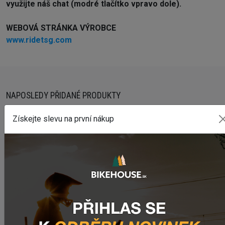
využijte náš chat (modré tlačítko vpravo dole).
WEBOVÁ STRÁNKA VÝROBCE
www.ridetsg.com
NAPOSLEDY PŘIDANÉ PRODUKTY
Získejte slevu na první nákup
Sedlo CHROMAG LIMBER
2 420,18 Kč
Zimušné Rukavice CHROMAG SIGNAL
1 104,44 Kč
Sedlo CHROMAG TRAILMASTER DT V2