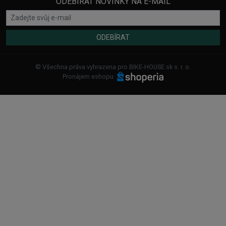
ODEBÍRAT NOVINKY NA E-MAIL
ODEBÍRAT
© Všechna práva vyhrazena pro BIKE-HOUSE.sk s. r. o.
Pronájem eshopu