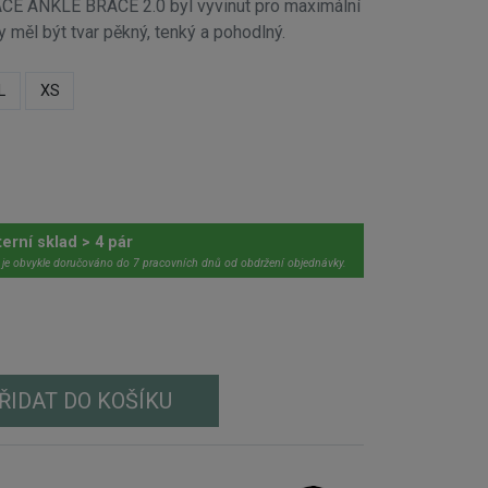
CE ANKLE BRACE 2.0 byl vyvinut pro maximální
 měl být tvar pěkný, tenký a pohodlný.
L
XS
terní sklad > 4 pár
 je obvykle doručováno do 7 pracovních dnů od obdržení objednávky.
ŘIDAT DO KOŠÍKU