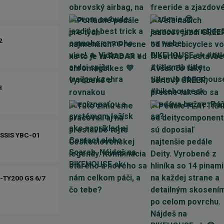
2
H
USSIS YBC-01
TY200 GS 6/7