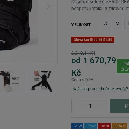
Chrániče kotníků SPACE BRA
podporu kotníku a zároveň by
S
M
VELIKOST
Sleva končí za
14:51:53
2 210,11 Kč
od 1 670,79
Ex
Zboží
Kč
Cena s DPH
Našel jsi produkt někde levněji?
P
Sdílet
Tweet
Uložit
Odeslat