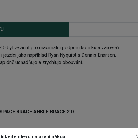
TU
 byl vyvinut pro maximální podporu kotníku a zároveň
e i jezdci jako například Ryan Nyquist a Dennis Enarson.
apidně usnadňuje a zrychluje obouvání.
ů SPACE BRACE ANKLE BRACE 2.0
ískejte slevu na první nákup