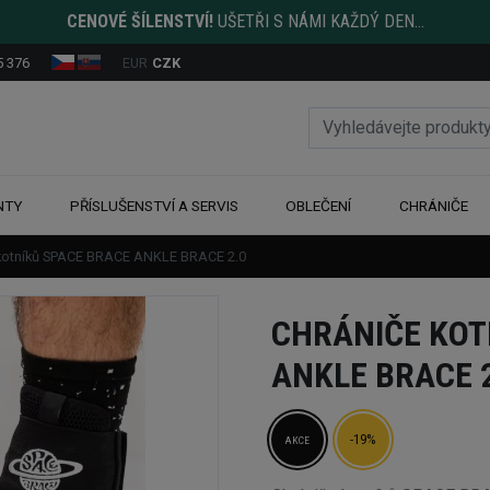
CENOVÉ ŠÍLENSTVÍ!
UŠETŘI S NÁMI KAŽDÝ DEN...
5 376
EUR
CZK
NTY
PŘÍSLUŠENSTVÍ A SERVIS
OBLEČENÍ
CHRÁNIČE
kotníků SPACE BRACE ANKLE BRACE 2.0
CHRÁNIČE KOT
ANKLE BRACE 
-19%
AKCE