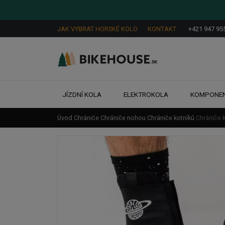
JAK VYBRAT HORSKÉ KOLO
KONTAKT
+421 947 95
JÍZDNÍ KOLA
ELEKTROKOLA
KOMPONE
Úvod
Chrániče
Chrániče nohou
Chrániče kotníků
Chrániče 