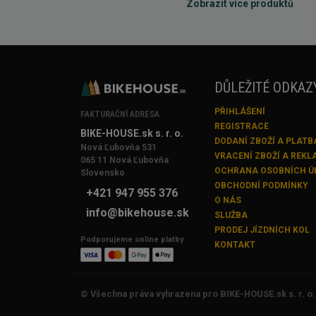
Zobrazit více produktů
DŮLEŽITÉ ODKAZ
PŘIHLÁŠENÍ
FAKTURAČNÍ ADRESA
REGISTRACE
BIKE-HOUSE.sk s. r. o.
DODANÍ ZBOŽÍ A PLATB
Nová Ľubovňa 531
VRACENÍ ZBOŽÍ A REK
065 11 Nová Ľubovňa
OCHRANA OSOBNÍCH Ú
Slovensko
OBCHODNÍ PODMÍNKY
+421 947 955 376
O NÁS
info@bikehouse.sk
SLUŽBA
PRODEJ JÍZDNÍCH KOL
Podporujeme online platby
KONTAKT
© Všechna práva vyhrazena pro BIKE-HOUSE.sk s. r. o.