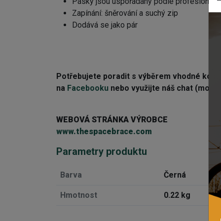
Pásky jsou uspořádány podle profesionální 
Zapínání: šněrování a suchý zip
Dodává se jako pár
Potřebujete poradit s výběrem vhodné kom
na
Facebooku
nebo využijte náš chat (modré 
WEBOVÁ STRÁNKA VÝROBCE
www.thespacebrace.co
m
Parametry produktu
Barva
Černá
Hmotnost
0.22 kg