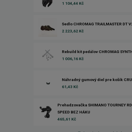
1 104,44 Kč
Sedlo CHROMAG TRAILMASTER DT V
2 223,62 Kč
Rebuild kit pedálov CHROMAG SYNT
1 006,16 Kč
Náhradný gumový diel pre košík CR
61,43 Kč
Prehadzovačka SHIMANO TOURNEY RD-
SPEED BEZ HÁKU
465,61 Kč