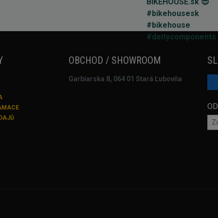
Y
OBCHOD / SHOWROOM
SL
Garbiarska 8, 064 01 Stará Ľubovňa
A
OD
LAMACE
DAJŮ