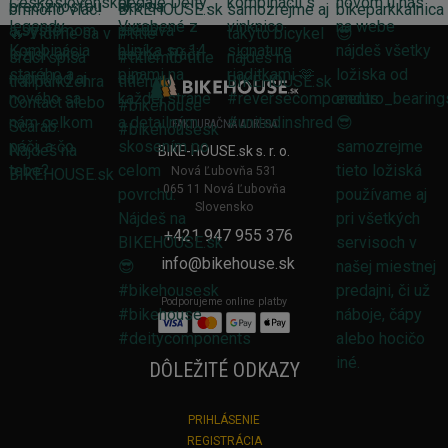
FAKTURAČNÁ ADRESA
BIKE-HOUSE.sk s. r. o.
Nová Ľubovňa 531
065 11 Nová Ľubovňa
Slovensko
+421 947 955 376
info@bikehouse.sk
Podporujeme online platby
DÔLEŽITÉ ODKAZY
PRIHLÁSENIE
REGISTRÁCIA