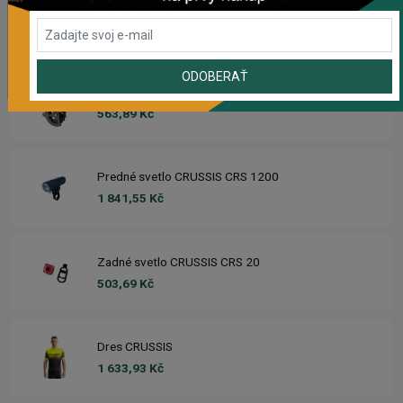
SPEED BEZ HÁKU
465,61 Kč
ODOBERAŤ
Prehadzovačka SHIMANO ALTUS RD-M310 7/8SP
563,89 Kč
Predné svetlo CRUSSIS CRS 1200
1 841,55 Kč
Zadné svetlo CRUSSIS CRS 20
503,69 Kč
Dres CRUSSIS
1 633,93 Kč