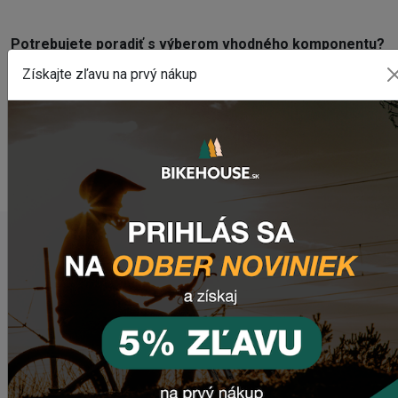
Potrebujete poradiť s výberom vhodného komponentu?
Z
anechajte nám
email
, správu na
Facebooku
alebo
Získajte zľavu na prvý nákup
využite náš chat (modré tlačidlo vpravo dole).
WEBOVÁ STRÁNKA VÝROBCU
www.thespacebrace.co
m
POSLEDNÉ PRIDANÉ PRODUKTY
Náhradný gumový diel pre košík CRUSSIS YBC-01
72,48 Kč
Prehadzovačka SHIMANO TOURNEY RD-TY200 GS 6/7