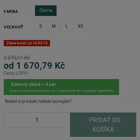
Čierna
FARBA
S
M
L
XS
VEĽKOSŤ
Zľava končí za
16:03:10
2 210,11 Kč
od 1 670,79 Kč
Cena s DPH
Externý sklad > 4 pár
Tovar je zvyčajne doručovaný do 7 pracovných dní od prijatia objednávky.
Našiel si produkt niekde lacnejšie?
PRIDAŤ DO
KOŠÍKA