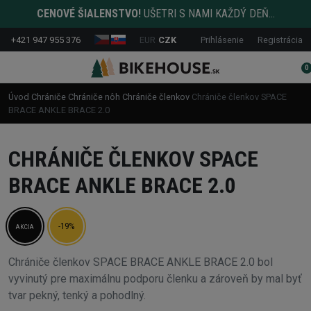
CENOVÉ ŠIALENSTVO!
UŠETRI S NAMI KAŽDÝ DEŇ...
+421 947 955 376
EUR
CZK
Prihlásenie
Registrácia
0
Úvod
Chrániče
Chrániče nôh
Chrániče členkov
Chrániče členkov SPACE
BRACE ANKLE BRACE 2.0
CHRÁNIČE ČLENKOV SPACE
BRACE ANKLE BRACE 2.0
-19%
AKCIA
Chrániče členkov SPACE BRACE ANKLE BRACE 2.0 bol
vyvinutý pre maximálnu podporu členku a zároveň by mal byť
tvar pekný, tenký a pohodlný.