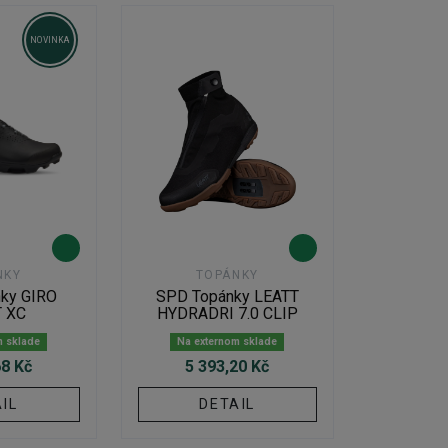
NOVINKA
NKY
TOPÁNKY
ky GIRO
SPD Topánky LEATT
 XC
HYDRADRI 7.0 CLIP
m sklade
Na externom sklade
68 Kč
5 393,20 Kč
IL
DETAIL