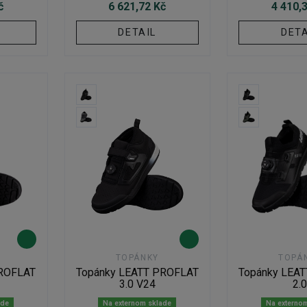
č
6 621,72 Kč
4 410,
DETAIL
DETA
TOPÁNKY
TOPÁ
PROFLAT
Topánky LEATT PROFLAT
Topánky LEA
3.0 V24
2.
ade
Na externom sklade
Na externo