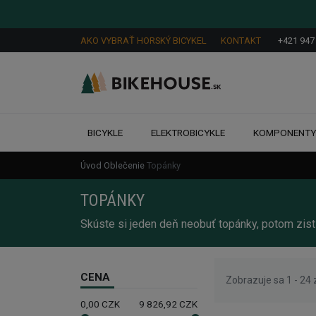
AKO VYBRAŤ HORSKÝ BICYKEL
KONTAKT
+421 947
BICYKLE
ELEKTROBICYKLE
KOMPONENT
Úvod
Oblečenie
Topánky
TOPÁNKY
Skúste si jeden deň neobuť topánky, potom zist
CENA
Zobrazuje sa 1 - 24
0,00
CZK
9 826,92
CZK