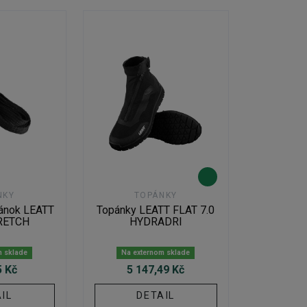
NKY
TOPÁNKY
pánok LEATT
Topánky LEATT FLAT 7.0
RETCH
HYDRADRI
m sklade
Na externom sklade
5 Kč
5 147,49 Kč
IL
DETAIL