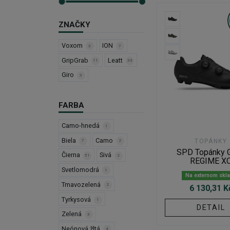
ZNAČKY
Voxom
ION
3
7
GripGrab
Leatt
11
33
Giro
3
FARBA
Camo-hnedá
1
Biela
Camo
TOPÁNKY
7
2
SPD Topánky 
Čierna
Sivá
51
2
REGIME X
Svetlomodrá
1
Na externom skl
Tmavozelená
2
6 130,31 K
Tyrkysová
1
DETAIL
Zelená
3
Neónová žltá
4