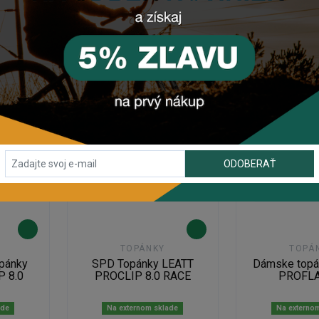
DETAIL
DETA
ODOBERAŤ
TOPÁNKY
TOPÁ
pánky
SPD Topánky LEATT
Dámske topá
P 8.0
PROCLIP 8.0 RACE
PROFLA
ade
Na externom sklade
Na externo