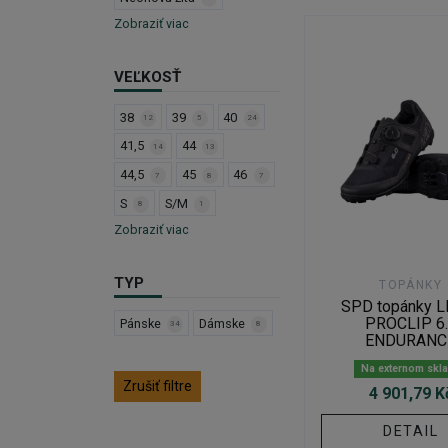
Zobraziť viac
VEĽKOSŤ
38
39
40
12
5
24
41,5
44
14
13
44,5
45
46
7
8
7
S
S/M
8
1
Zobraziť viac
TYP
TOPÁNKY
SPD topánky L
PROCLIP 6
Pánske
Dámske
34
8
ENDURANC
Na externom skl
Zrušiť filtre
4 901,79 K
DETAIL