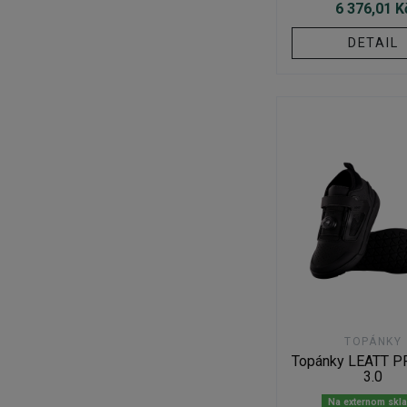
6 376,01 K
DETAIL
TOPÁNKY
Topánky LEATT 
3.0
Na externom skl