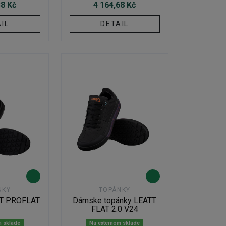
38 Kč
4 164,68 Kč
IL
DETAIL
NKY
TOPÁNKY
TT PROFLAT
Dámske topánky LEATT
0
FLAT 2.0 V24
m sklade
Na externom sklade