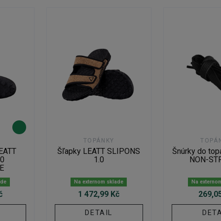
TOPÁNKY
TOPÁ
EATT
Šľapky LEATT SLIPONS
Šnúrky do to
.0
1.0
NON-ST
E
ade
Na externom sklade
Na externo
č
1 472,99 Kč
269,0
DETAIL
DETA