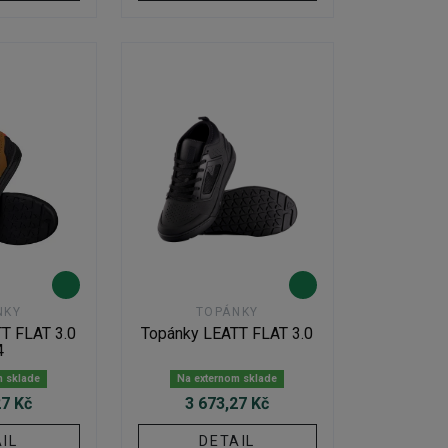
NKY
TOPÁNKY
T FLAT 3.0
Topánky LEATT FLAT 3.0
4
m sklade
Na externom sklade
27 Kč
3 673,27 Kč
IL
DETAIL