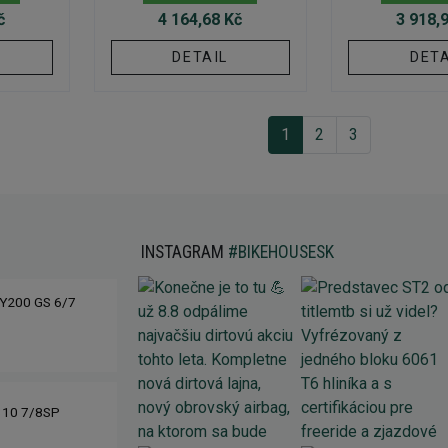
č
4 164,68 Kč
3 918,
DETAIL
DETA
1
2
3
INSTAGRAM
#BIKEHOUSESK
Y200 GS 6/7
310 7/8SP