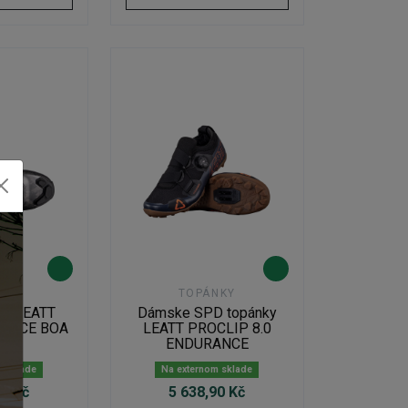
NKY
TOPÁNKY
ky LEATT
Dámske SPD topánky
 RACE BOA
LEATT PROCLIP 8.0
ENDURANCE
m sklade
Na externom sklade
86 Kč
5 638,90 Kč