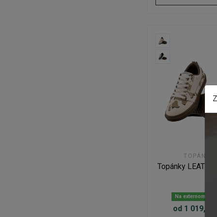
Z
TOPÁNKY
Topánky LEATT F
Na externom skl
od 1 019,67