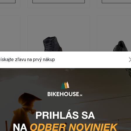
ískajte zľavu na prvý nákup
TOPÁNKY
TOPÁ
LAT 1.0
Topánky LEATT FLAT 1.0
SPD Topán
HI
PROCLIP 9.0
ade
Na externom sklade
Na externo
 Kč
2 455,81 Kč
9 815,