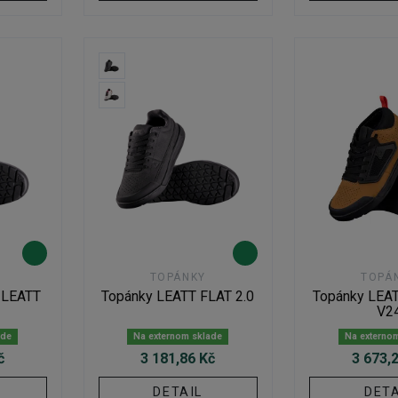
TOPÁNKY
TOPÁ
 LEATT
Topánky LEATT FLAT 2.0
Topánky LEAT
V2
ade
Na externom sklade
Na externo
č
3 181,86 Kč
3 673,
DETAIL
DETA