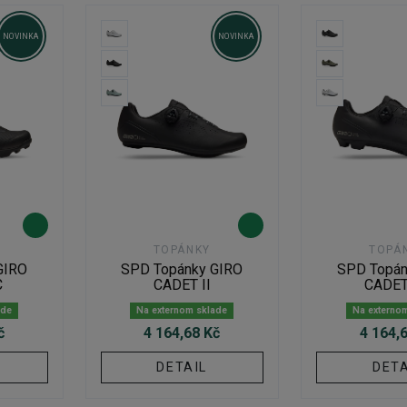
NOVINKA
NOVINKA
TOPÁNKY
TOPÁ
GIRO
SPD Topánky GIRO
SPD Topán
C
CADET II
CADET
ade
Na externom sklade
Na externo
č
4 164,68 Kč
4 164,
DETAIL
DETA