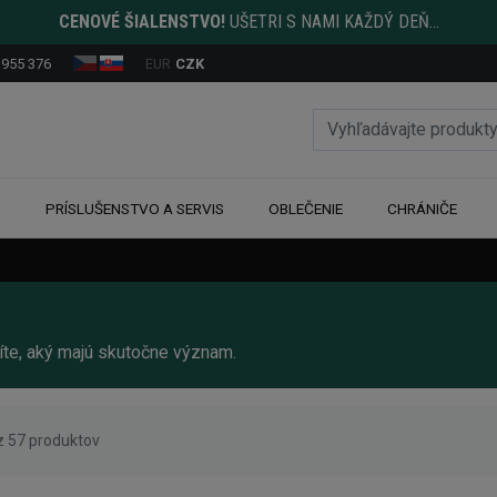
CENOVÉ ŠIALENSTVO!
UŠETRI S NAMI KAŽDÝ DEŇ...
 955 376
EUR
CZK
Y
PRÍSLUŠENSTVO A SERVIS
OBLEČENIE
CHRÁNIČE
íte, aký majú skutočne význam.
 z 57 produktov