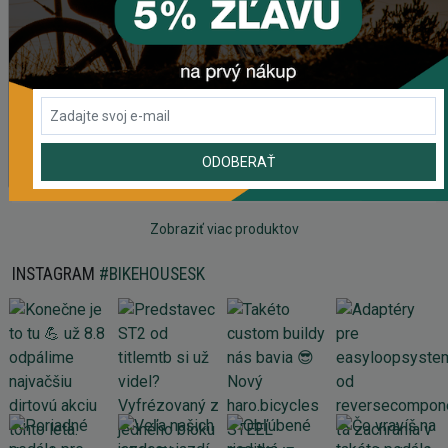
Náhradný gumový diel pre košík CRUSSIS YBC-01
61,43 Kč
Prehadzovačka SHIMANO TOURNEY RD-TY200 GS 6/7
SPEED BEZ HÁKU
ODOBERAŤ
465,61 Kč
Zobraziť viac produktov
INSTAGRAM
#BIKEHOUSESK