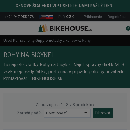
CENOVÉ ŠIALENSTVO!
UŠETRI S NAMI KAŽDÝ DEŇ...
+421 947 955 376
EUR
CZK
Prihlásenie
Registrácia
0
Úvod
Komponenty
Gripy, omotávky a koncovky
Rohy
ROHY NA BICYKEL
Tu nájdete všetky Rohy na bicykel. Nájsť správny diel k MTB
však nieje vždy ľahké, preto nás v prípade potreby neváhajte
kontaktovať. | BIKEHOUSE.sk
Zobrazuje sa 1 - 3 z 3 produktov
Zoradiť podľa
Dostupnosť
Filtrovať