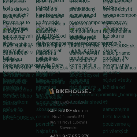
FAKTURAČNÁ ADRESA
BIKE-HOUSE.sk s. r. o.
Nová Ľubovňa 531
065 11 Nová Ľubovňa
Slovensko
+421 947 955 376