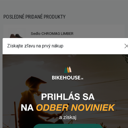
POSLEDNÉ PRIDANÉ PRODUKTY
Sedlo CHROMAG LIMBER
2 420,18 Kč
Získajte zľavu na prvý nákup
Zimušné Rukavice CHROMAG SIGNAL
1 104,44 Kč
Sedlo CHROMAG TRAILMASTER DT V2
2 223,62 Kč
Rebuild kit pedálov CHROMAG SYNTH
1 006,16 Kč