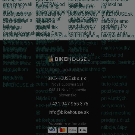
FAKTURAČNÁ ADRESA
BIKE-HOUSE.sk s. r. o.
Nová Ľubovňa 531
065 11 Nová Ľubovňa
Slovensko
+421 947 955 376
info@bikehouse.sk
Podporujeme online platby