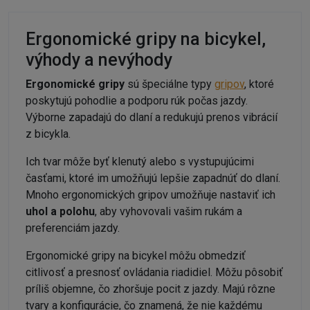
Ergonomické gripy na bicykel,
výhody a nevýhody
Ergonomické gripy
sú špeciálne typy
gripov
, ktoré
poskytujú pohodlie a podporu rúk počas jazdy.
Výborne zapadajú do dlaní a redukujú prenos vibrácií
z bicykla.
Ich tvar môže byť klenutý alebo s vystupujúcimi
časťami, ktoré im umožňujú lepšie zapadnúť do dlaní.
Mnoho ergonomických gripov umožňuje nastaviť ich
uhol a polohu
, aby vyhovovali vašim rukám a
preferenciám jazdy.
Ergonomické gripy na bicykel môžu obmedziť
citlivosť a presnosť ovládania riadidiel. Môžu pôsobiť
príliš objemne, čo zhoršuje pocit z jazdy. Majú rôzne
tvary a konfigurácie, čo znamená, že nie každému