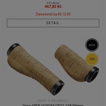
577,40 Kč
467,82 Kč
Zľava končí za
05:12:29
DETAIL
AKCIA
-35%
GRIPY S OBJÍMKOU
Gripy MTB VOXOM GR22 138/95mm