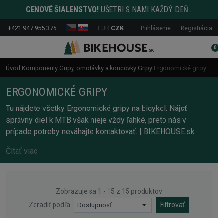
CENOVÉ ŠIALENSTVO!
UŠETRI S NAMI KAŽDÝ DEŇ...
+421 947 955 376
EUR
CZK
Prihlásenie
Registrácia
0
Úvod
Komponenty
Gripy, omotávky a koncovky
Gripy
Ergonomické gripy
ERGONOMICKÉ GRIPY
Tu nájdete všetky Ergonomické gripy na bicykel. Nájsť
správny diel k MTB však nieje vždy ľahké, preto nás v
prípade potreby neváhajte kontaktovať. | BIKEHOUSE.sk
Čítať viac
Zobrazuje sa 1 - 15 z 15 produktov
Zoradiť podľa
Dostupnosť
Filtrovať