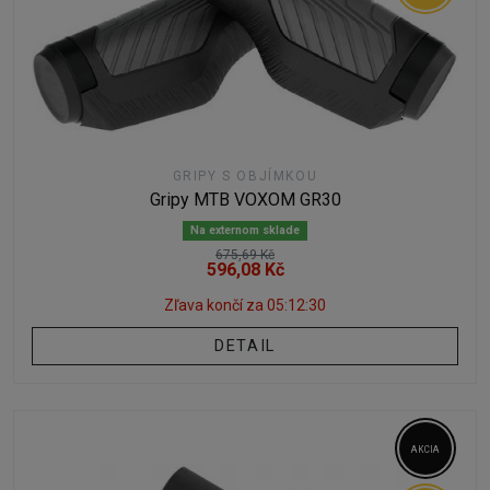
GRIPY S OBJÍMKOU
Gripy MTB VOXOM GR30
Na externom sklade
675,69 Kč
596,08 Kč
Zľava končí za
05:12:29
DETAIL
AKCIA