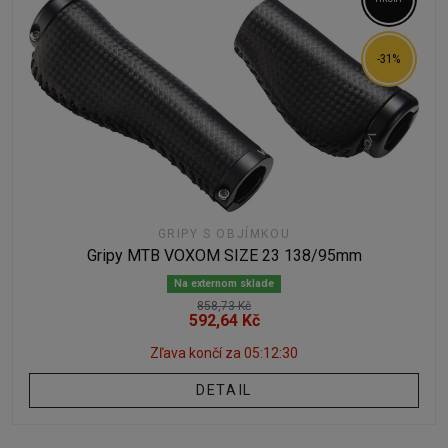
-31%
GRIPY S OBJÍMKOU
Gripy MTB VOXOM SIZE 23 138/95mm
Na externom sklade
858,73 Kč
592,64 Kč
Zľava končí za
05:12:29
DETAIL