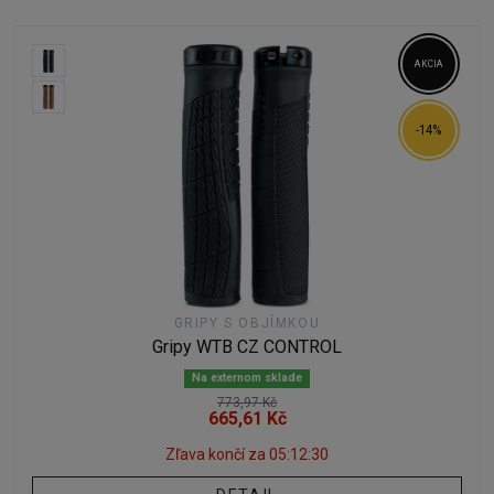
AKCIA
-14%
GRIPY S OBJÍMKOU
Gripy WTB CZ CONTROL
Na externom sklade
773,97 Kč
665,61 Kč
Zľava končí za
05:12:29