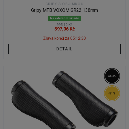
GRIPY S OBJÍMKOU
Gripy MTB VOXOM GR22 138mm
Na externom sklade
995,10 Kč
597,06 Kč
Zľava končí za
05:12:29
DETAIL
AKCIA
-31%