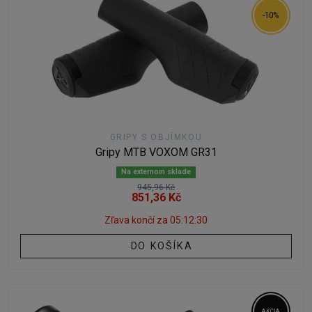
-10%
GRIPY S OBJÍMKOU
Gripy MTB VOXOM GR31
Na externom sklade
945,96 Kč
851,36 Kč
Zľava končí za
05:12:29
DO KOŠÍKA
AKCIA