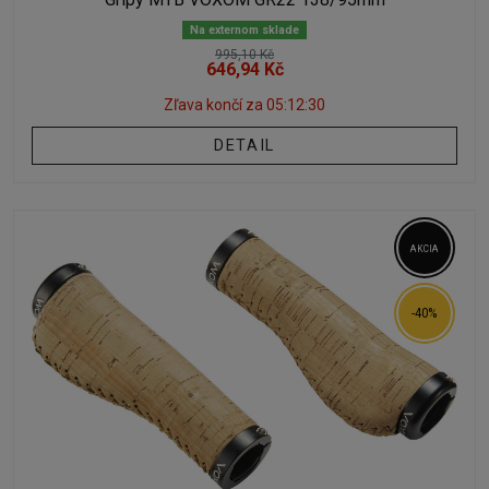
Na externom sklade
995,10 Kč
646,94 Kč
Zľava končí za
05:12:29
DETAIL
AKCIA
-40%