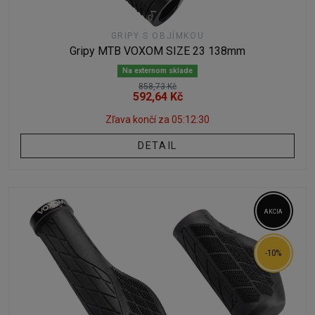
GRIPY S OBJÍMKOU
Gripy MTB VOXOM SIZE 23 138mm
Na externom sklade
858,73 Kč
592,64 Kč
Zľava končí za
05:12:29
DETAIL
AKCIA
-10%