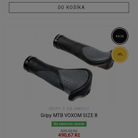
DO KOŠÍKA
AKCIA
-9%
GRIPY S OBJÍMKOU
Gripy MTB VOXOM SIZE 8
Na externom sklade
539,32 Kč
490,67 Kč