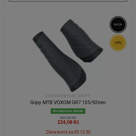
AKCIA
-39%
ERGONOMICKÉ GRIPY
Gripy MTB VOXOM GR7 135/92mm
Na externom sklade
367,33 Kč
224,08 Kč
Zľava končí za
05:12:29