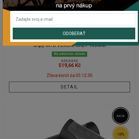
ODOBERAŤ
GRIPY S OBJÍMKOU
Gripy MTB VOXOM GR27 136MM
Na externom sklade
626,54 Kč
519,66 Kč
Zľava končí za
05:12:29
DETAIL
AKCIA
-10%