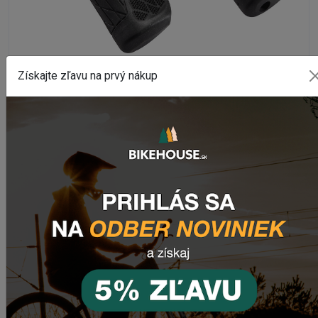
GRIPY S OBJÍMKOU
Získajte zľavu na prvý nákup
Gripy MTB VOXOM GR27 136/95MM
Na externom sklade
626,54 Kč
519,66 Kč
Zľava končí za
05:12:29
DETAIL
AKCIA
-10%