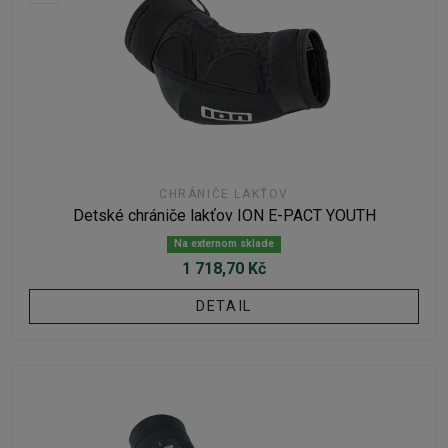
CHRÁNIČE LAKŤOV
Detské chrániče lakťov ION E-PACT YOUTH
Na externom sklade
1 718,70 Kč
DETAIL