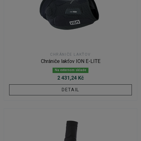
CHRÁNIČE LAKŤOV
Chrániče lakťov ION E-LITE
Na externom sklade
2 431,24 Kč
DETAIL