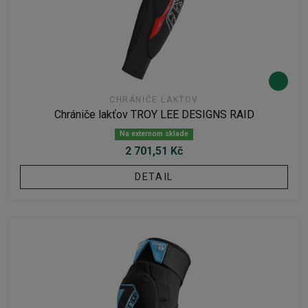
CHRÁNIČE LAKŤOV
Chrániče lakťov TROY LEE DESIGNS RAID
Na externom sklade
2 701,51 Kč
DETAIL