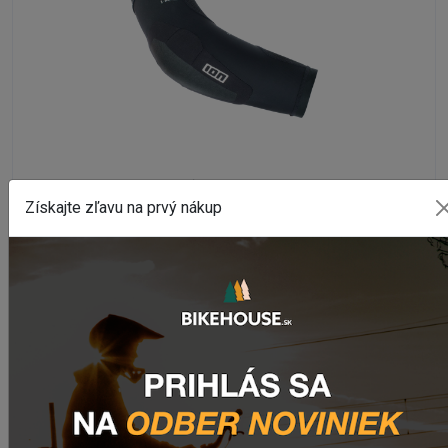
CHRÁNIČE LAKŤOV
Získajte zľavu na prvý nákup
Chrániče lakťov ION E-SLEEVE AMP
Na externom sklade
2 185,53 Kč
DETAIL