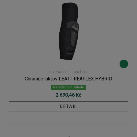
CHRÁNIČE LAKŤOV
Chrániče lakťov LEATT REAFLEX HYBRID
Na externom sklade
2 690,46 Kč
DETAIL