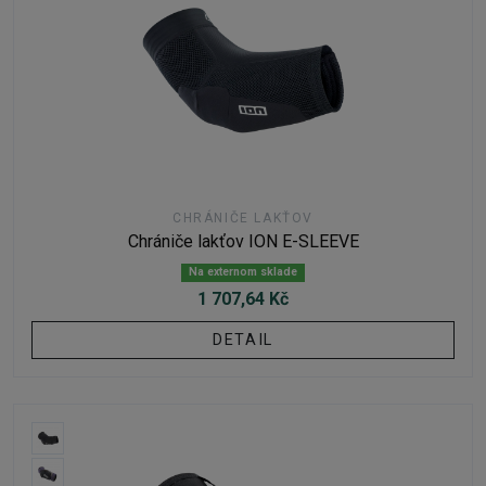
CHRÁNIČE LAKŤOV
Chrániče lakťov ION E-SLEEVE
Na externom sklade
1 707,64 Kč
DETAIL