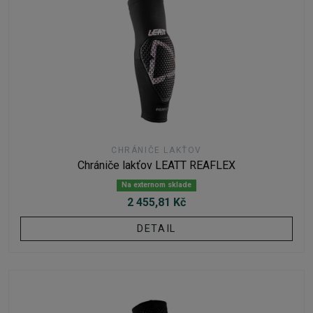
CHRÁNIČE LAKŤOV
Chrániče lakťov LEATT REAFLEX
Na externom sklade
2 455,81 Kč
DETAIL