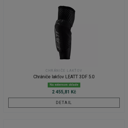
CHRÁNIČE LAKŤOV
Chrániče lakťov LEATT 3DF 5.0
Na externom sklade
2 455,81 Kč
DETAIL