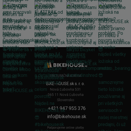
FAKTURAČNÁ ADRESA
BIKE-HOUSE.sk s. r. o.
Nová Ľubovňa 531
065 11 Nová Ľubovňa
Slovensko
+421 947 955 376
info@bikehouse.sk
Podporujeme online platby