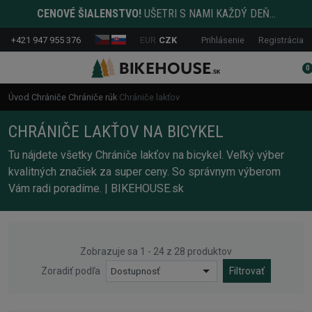
CENOVÉ ŠIALENSTVO!
UŠETRI S NAMI KAŽDÝ DEŇ...
+421 947 955 376
EUR
CZK
Prihlásenie
Registrácia
0
Úvod
Chrániče
Chrániče rúk
Chrániče lakťov
CHRÁNIČE LAKŤOV NA BICYKEL
Tu nájdete všetky Chrániče lakťov na bicykel. Veľký výber
kvalitných značiek za super ceny. So správnym výberom
Vám radi poradíme. | BIKEHOUSE.sk
Zobrazuje sa 1 - 24 z 28 produktov
Zoradiť podľa
Dostupnosť
Filtrovať