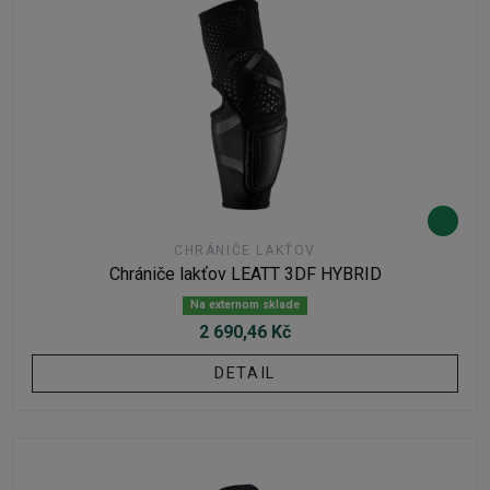
CHRÁNIČE LAKŤOV
Chrániče lakťov LEATT 3DF HYBRID
Na externom sklade
2 690,46 Kč
DETAIL