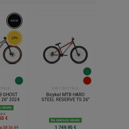
AKCIA
-29%
CYKLE
DIRT BICYKLE
TB GHOST
Bicykel MTB HARO
 26" 2024
STEEL RESERVE TS 26"
m sklade
50 €
65 €
Na externom sklade
1 749,95 €
za
08:36:48