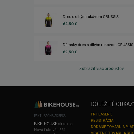
Dres s dlhým rukávom CRUSSIS
62,50 €
Dámsky dres s dlhým rukávom CRUSSIS
62,50 €
Zobraziť viac produktov
DÔLEŽITÉ ODKAZ
PRIHLÁSENIE
FAKTURAČNÁ ADRESA
REGISTRÁCIA
BIKE-HOUSE.sk s. r. o.
DODANIE TOVARU A PLA
Nová Ľubovňa 531
VRÁTENIE TOVARU A RE