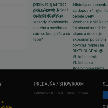
Y
PREDAJŇA / SHOWROOM
SL
Garbiarska 8, 064 01 Stará Ľubovňa
TBA
OD
KLAMÁCIA