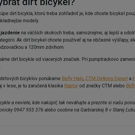
ybrať dirt bicykel?
úpe dirt bicykla, ktorú treba zohľadniť je, kde chcete bicykel pou
ákladnejšie modely.
 jazdenie
na väčších skokoch treba, samozrejme, aj lepší a odolnej
tegórii. Ak dirt bicykel chcete používať aj na občasné výšľapy, a
ehadzovačkou a 120mm zdvihom.
áme dirt bicykle od viacerých značiek. Pri pumptrackovo zameran
.
 dirtových bicyklov ponúkame
Befly Halo
,
CTM Dirtking Expert
a
aj v lese, je tu zaručená klasika
Raptor
od značky CTM alebo
Befl
icykle a neviete, kde nakúpiť, tak neváhajte a prezrite si našu p
fonicky 0947 955 376 alebo osobne na Garbiarskej 8 v Starej Ľub