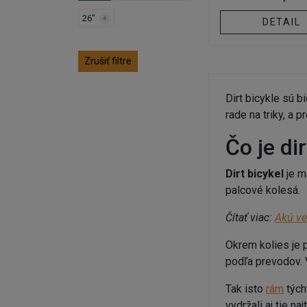
26"
4
DETAIL
Zrušiť filtre
Dirt bicykle sú b
rade na triky, a 
Čo je di
Dirt bicykel
je m
palcové kolesá.
Čítať viac:
Akú veľ
Okrem kolies je p
podľa prevodov. 
Tak isto
rám
tých
vydržali aj tie n