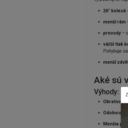
26" kolesá
menší rám
prevody
– 
väčší tlak 
Pohybuje sa 
menší zdvi
Aké sú v
Výhody:
Z
Obratnosť b
Odolnosť
, 
Menšia pot