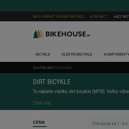
AKO VYBRAŤ HORSKÝ BICYKEL
KONTAKT
+421 947
BICYKLE
ELEKTROBICYKLE
KOMPONENT
Úvod
Bicykle
Dirt bicykle
DIRT BICYKLE
Tu nájdete všetky dirt bicykle (MTB). Veľký vý
Čítať viac
CENA
Zobrazuje sa 1 - 4 z