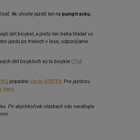
žívať. Ak chcete jazdiť len na
pumptracku
,
ší dirt bicykel, a preto ten treba hľadať vo
lebo jazdu po trialoch v lese, odporúčame
ých dirt bicykloch sú to bicykle
CTM
PRO
, prípadne
Verde VERTEX
. Pre jazdcov,
y Hero
.
onuku. Pri akýchkoľvek otázkach nás neváhajte
ovni.