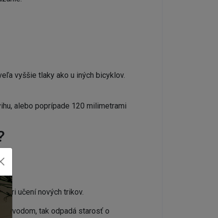
veľa vyššie tlaky ako u iných bicyklov.
vihu, alebo poprípade 120 milimetrami
?
ä pri učení nových trikov.
m prevodom, tak odpadá starosť o