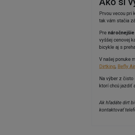
Ako si v
Prvou vecou pri k
tak vám stačia z
Pre
náročnejšie
vyššej cenovej ka
bicykle aj s pr
V našej ponuke m
Dirtking
,
Befly Air
Na výber z čisto
ktorí chcú jazdiť 
Ak hľadáte dirt b
kontaktovať tele