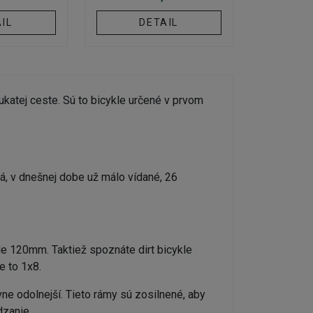
IL
DETAIL
kľukatej ceste. Sú to bicykle určené v prvom
má, v dnešnej dobe už málo vídané, 26
de 120mm. Taktiež spoznáte dirt bicykle
e to 1x8.
avne odolnejší. Tieto rámy sú zosilnené, aby
dzanie.