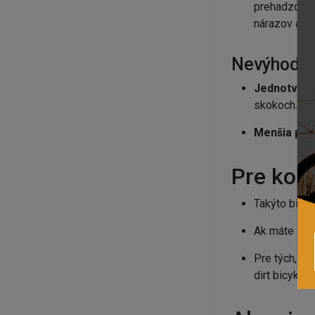
prehadzovačk
nárazov a ni
Nevýhody:
Jednotvárno
skokoch.
Menšia priľ
Pre koho
Takýto bicyk
Ak máte záuj
Pre tých, kt
dirt bicykel