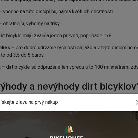
– vhodné na túto disciplínu, najmä kvôli ich obratnosti
– obratnejší, výborný na triky
dirt bicykle majú zväčša jeden prevod, poprípade 1x8
kolies
– pre dobré udržanie rýchlosti sa jazdia v tejto disciplíne o
to od 3,5 do 5 barov.
h
– dirt bicykle sú odpružené len vpredu a to 100 milimetrami zd
ýhody a nevýhody dirt bicyklov
ískajte zľavu na prvý nákup
icykla
, takže bicykel je ovládateľnejší, vhodnejší na triky.
čo je veľmi vhodné pri častých pádoch a zahodeniach bicykla, najm
reba častejšieho servisu
, keďže sú dirt bicykle často s jedný