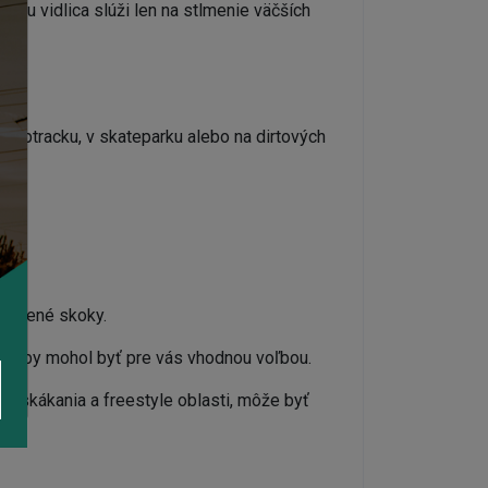
že tu vidlica slúži len na stlmenie väčších
pumptracku, v skateparku alebo na dirtových
.
 hlinené skoky.
cykel by mohol byť pre vás vhodnou voľbou.
ti skákania a freestyle oblasti, môže byť