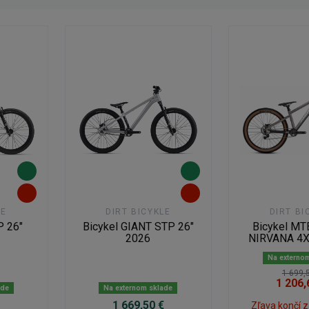
LE
DIRT BICYKLE
DIRT BI
P 26"
Bicykel GIANT STP 26"
Bicykel M
2026
NIRVANA 4X
Na externo
1 699,
1 206,
ade
Na externom sklade
€
1 669,50 €
Zľava končí 