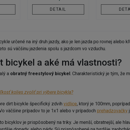
DETAIL
DETA
icykle určené na iný druh jazdy, ako je len jazda po rovnej alebo 
preto sú väčšinu jazdenia spolu s jazdcom vo vzduchu.
rt bicykel a aké má vlastnosti?
alý a
obratný freestylový bicykel
. Charakteristický je tým, že 
kosť kolies zvoliť pri výbere bicykla?
re dirt bicykle špecifický zdvih
vidlice
, ktorý je 100mm, poprípa
Vo väčšine prípadov to je 1x1 alebo v prípadoch
prehadzovačky
j
to bicyklov je prispôsobený na triky. Je menší, obratnejší, ale hl
ajtvrdšie dopady, alebo pády. Sú prispôsobené na tvrdšie zaobchá