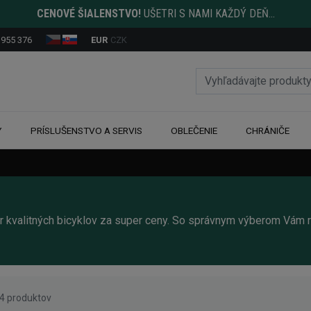
CENOVÉ ŠIALENSTVO!
UŠETRI S NAMI KAŽDÝ DEŇ...
 955 376
EUR
CZK
Y
PRÍSLUŠENSTVO A SERVIS
OBLEČENIE
CHRÁNIČE
ber kvalitných bicyklov za super ceny. So správnym výberom Vám
 4 produktov