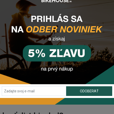
u. Tak isto aj pri vidlici netreba kompletný servis tak často, keď
e na tlmenie všetkých nerovností, ako je to u iných
bicyklov
.
sť použitia bicykla
, čo znamená, že na bicykli sa povozíte na 
navosť kolies
ako u bežných bicyklov, spôsobená vyššími tlakmi
 je dirt bicykel najvhodnejší?
el je určený pre ľudí, ktorí chcú jazdiť na pumptracku alebo jazdiť
em o vzrušujúce aktivity, ako sú skákanie, skoky a triky, dirt bi
ODOBERAŤ
orí majú už skúsenosti s bicyklovaním, a chcú sa posunúť do oblas
 zaujímavou možnosťou na rozšírenie zručností.