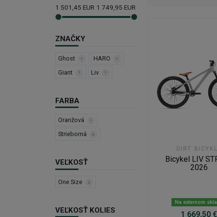
1 501,45
EUR
1 749,95
EUR
ZNAČKY
Ghost
HARO
1
1
Giant
Liv
1
1
FARBA
Oranžová
1
Strieborná
3
DIRT BICYK
Bicykel LIV ST
VEĽKOSŤ
2026
One Size
2
Na externom skl
VEĽKOSŤ KOLIES
1 669,50 