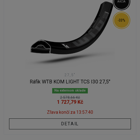
AKCIA
-33%
27,5"
Ráfik WTB KOM LIGHT TCS I30 27,5"
Na externom sklade
2 578,66 Kč
1 727,79 Kč
Zľava končí za
13:57:40
DETAIL