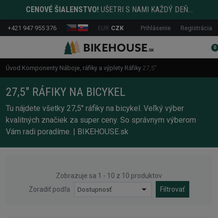
CENOVÉ ŠIALENSTVO!
UŠETRI S NAMI KAŽDÝ DEŇ...
+421 947 955 376
EUR
CZK
Prihlásenie
Registrácia
0
Úvod
Komponenty
Náboje, ráfiky a výplety
Ráfiky
27,5"
27,5" RÁFIKY NA BICYKEL
Tu nájdete všetky 27,5" ráfiky na bicykel. Veľký výber
kvalitných značiek za super ceny. So správnym výberom
Vám radi poradíme. | BIKEHOUSE.sk
Zobrazuje sa 1 - 10 z 10 produktov
Zoradiť podľa
Dostupnosť
Filtrovať