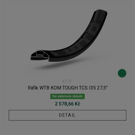
27,5"
Ráfik WTB KOM TOUGH TCS I35 27,5"
Na externom sklade
2 578,66 Kč
DETAIL