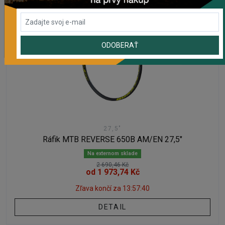
AKCIA
-15%
ODOBERAŤ
27,5"
Ráfik MTB REVERSE 650B AM/EN 27,5"
Na externom sklade
2 690,46 Kč
od 1 973,74 Kč
Zľava končí za
13:57:40
DETAIL