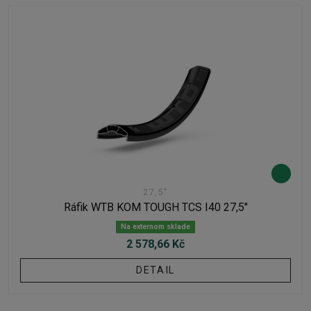
27,5"
Ráfik WTB KOM TOUGH TCS I40 27,5"
Na externom sklade
2 578,66 Kč
DETAIL