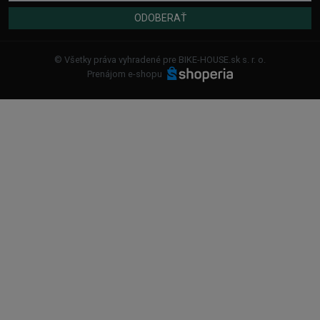
ODOBERAŤ
© Všetky práva vyhradené pre BIKE-HOUSE.sk s. r. o.
Prenájom e-shopu