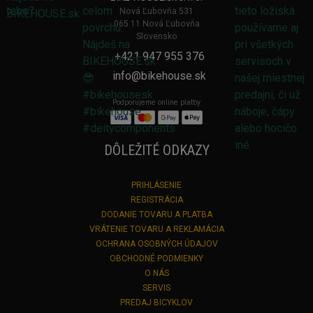
Nová Ľubovňa 531
065 11 Nová Ľubovňa
Slovensko
+421 947 955 376
info@bikehouse.sk
Podporujeme online platby
DÔLEŽITÉ ODKAZY
PRIHLÁSENIE
REGISTRÁCIA
DODANIE TOVARU A PLATBA
VRÁTENIE TOVARU A REKLAMÁCIA
OCHRANA OSOBNÝCH ÚDAJOV
OBCHODNÉ PODMIENKY
O NÁS
SERVIS
PREDAJ BICYKLOV