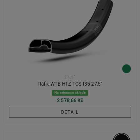
27,5"
Ráfik WTB HTZ TCS I35 27,5"
Na externom sklade
2 578,66 Kč
DETAIL