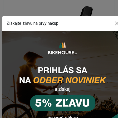
Získajte zľavu na prvý nákup
27,5"
Ráfik WTB KOM TOUGH TCS I30 27,5"
Na externom sklade
2 578,66 Kč
DETAIL