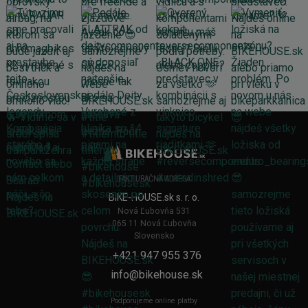
FAKTURAČNÁ ADRESA
BIKE-HOUSE.sk s. r. o.
Nová Ľubovňa 531
065 11 Nová Ľubovňa
Slovensko
+421 947 955 376
info@bikehouse.sk
Podporujeme online platby