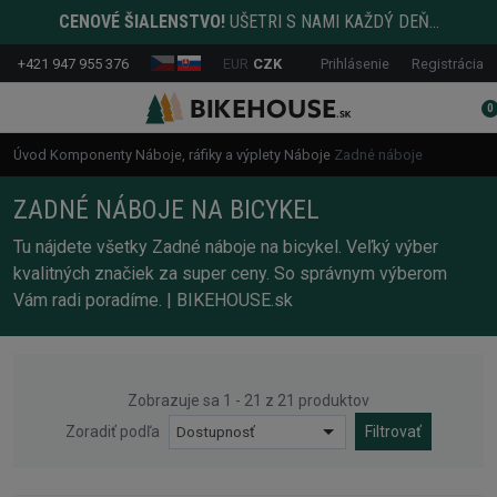
CENOVÉ ŠIALENSTVO!
UŠETRI S NAMI KAŽDÝ DEŇ...
+421 947 955 376
EUR
CZK
Prihlásenie
Registrácia
0
Úvod
Komponenty
Náboje, ráfiky a výplety
Náboje
Zadné náboje
ZADNÉ NÁBOJE NA BICYKEL
Tu nájdete všetky Zadné náboje na bicykel. Veľký výber
kvalitných značiek za super ceny. So správnym výberom
Vám radi poradíme. | BIKEHOUSE.sk
Zobrazuje sa 1 - 21 z 21 produktov
Zoradiť podľa
Dostupnosť
Filtrovať