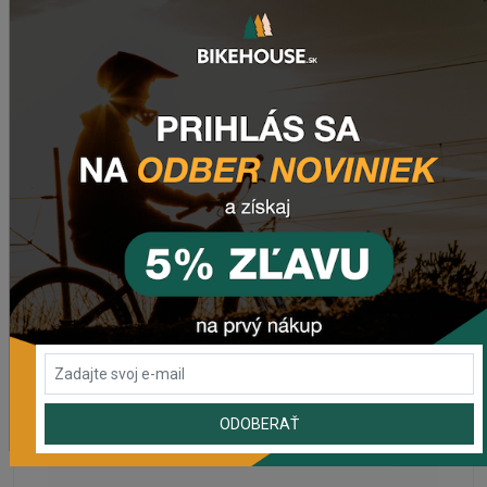
ZADNÉ NÁBOJE
Zadný náboj REVERSE BASE SHIMANO MS 142/12MM
Na externom sklade
4 470,58 Kč
DETAIL
ODOBERAŤ