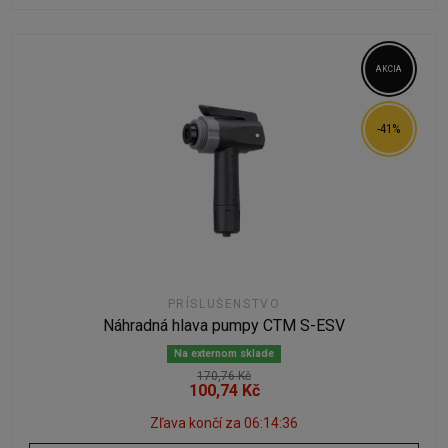
AKCIA
-41%
PRÍSLUŠENSTVO
Náhradná hlava pumpy CTM S-ESV
Na externom sklade
170,76 Kč
100,74 Kč
Zľava končí za
06:14:35