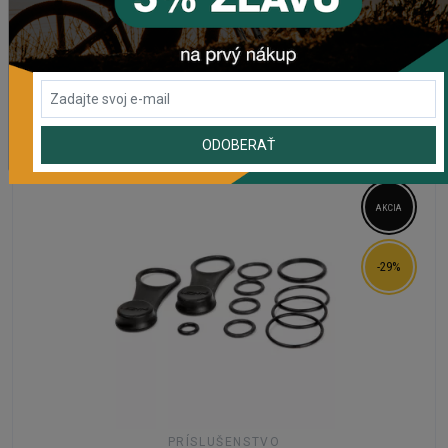
Na externom sklade
208,85 Kč
162,90 Kč
Zľava končí za
06:14:35
DO KOŠÍKA
ODOBERAŤ
AKCIA
-29%
PRÍSLUŠENSTVO