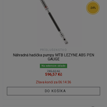
-24%
PRÍSLUŠENSTVO
Náhradná hadička pumpy MTB LEZYNE ABS PEN
GAUGE
Na externom sklade
785,02 Kč
596,57 Kč
Zľava končí za
06:14:35
DO KOŠÍKA