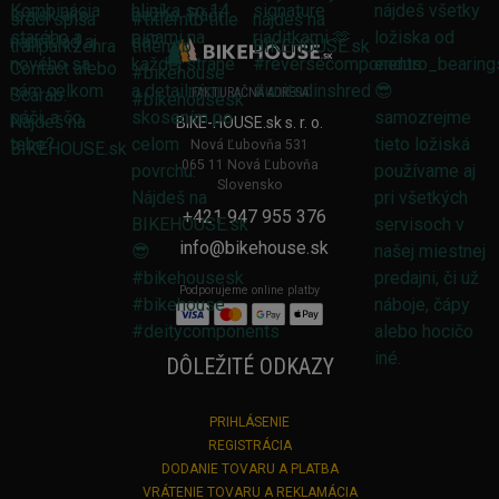
FAKTURAČNÁ ADRESA
BIKE-HOUSE.sk s. r. o.
Nová Ľubovňa 531
065 11 Nová Ľubovňa
Slovensko
+421 947 955 376
info@bikehouse.sk
Podporujeme online platby
DÔLEŽITÉ ODKAZY
PRIHLÁSENIE
REGISTRÁCIA
DODANIE TOVARU A PLATBA
VRÁTENIE TOVARU A REKLAMÁCIA