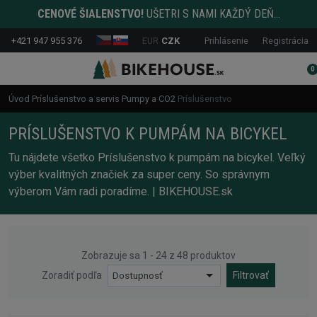
CENOVÉ ŠIALENSTVO!
UŠETRI S NAMI KAŽDÝ DEŇ...
+421 947 955 376
EUR
CZK
Prihlásenie
Registrácia
0
Úvod
Príslušenstvo a servis
Pumpy a CO2
Príslušenstvo
PRÍSLUŠENSTVO K PUMPÁM NA BICYKEL
Tu nájdete všetko Príslušenstvo k pumpám na bicykel. Veľký
výber kvalitných značiek za super ceny. So správnym
výberom Vám radi poradíme. | BIKEHOUSE.sk
Zobrazuje sa 1 - 24 z 48 produktov
Zoradiť podľa
Dostupnosť
Filtrovať