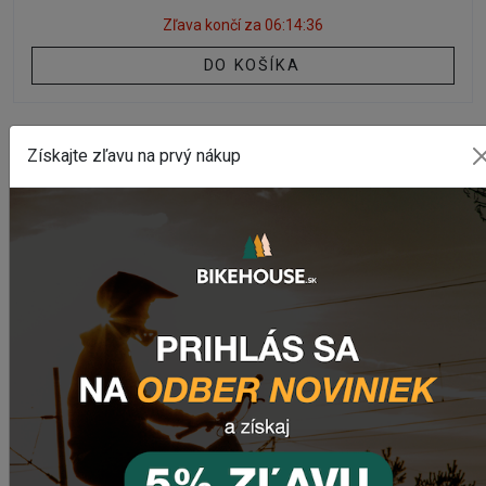
Zľava končí za
06:14:35
DO KOŠÍKA
Získajte zľavu na prvý nákup
AKCIA
-22%
PRÍSLUŠENSTVO
Náhradné tesnenie pre pumpy LEZYNE SEAL KIT FOR
ALLOY DRIVE