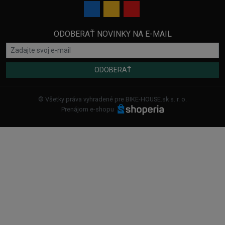
ODOBERAŤ NOVINKY NA E-MAIL
ODOBERAŤ
© Všetky práva vyhradené pre BIKE-HOUSE.sk s. r. o.
Prenájom e-shopu