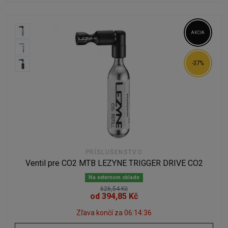
AKCIA
-37%
PRÍSLUŠENSTVO
Ventil pre CO2 MTB LEZYNE TRIGGER DRIVE CO2
Na externom sklade
626,54 Kč
od 394,85 Kč
Zľava končí za
06:14:35