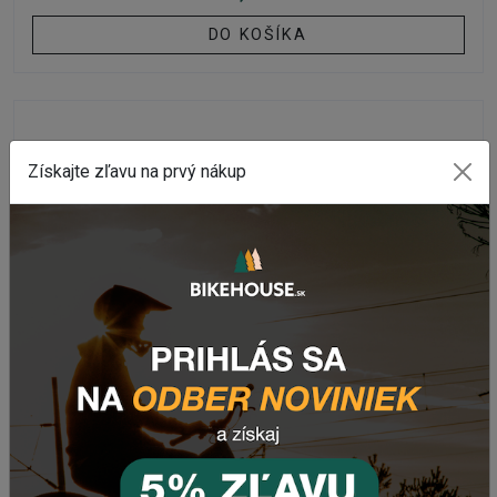
DO KOŠÍKA
Získajte zľavu na prvý nákup
ZADNÉ
Zadné svetlo MTB LEZYNE STRIP DRIVE STVZO
Na sklade
970,53 Kč