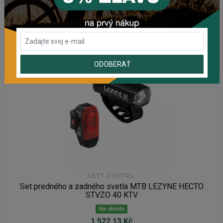
DO KOŠÍKA
ODOBERAŤ
SETY SVETIEL
Set predného a zadného svetla MTB LEZYNE HECTO
STVZO 40 KTV
Na sklade
1 522,13 Kč