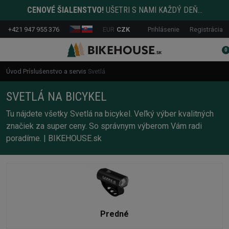
CENOVÉ ŠIALENSTVO!
UŠETRI S NAMI KAŽDÝ DEŇ...
+421 947 955 376
EUR
CZK
Prihlásenie
Registrácia
0
Úvod
Príslušenstvo a servis
Svetlá
SVETLÁ NA BICYKEL
Tu nájdete všetky Svetlá na bicykel. Veľký výber kvalitných
značiek za super ceny. So správnym výberom Vám radi
poradíme. | BIKEHOUSE.sk
Predné