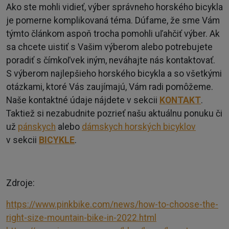
Ako ste mohli vidieť, výber správneho horského bicykla
je pomerne komplikovaná téma. Dúfame, že sme Vám
týmto článkom aspoň trocha pomohli uľahčiť výber. Ak
sa chcete uistiť s Vašim výberom alebo potrebujete
poradiť s čímkoľvek iným, neváhajte nás kontaktovať.
S výberom najlepšieho horského bicykla a so všetkými
otázkami, ktoré Vás zaujímajú, Vám radi pomôžeme.
Naše kontaktné údaje nájdete v sekcii
KONTAKT
.
Taktiež si nezabudnite pozrieť našu aktuálnu ponuku či
už
pánskych
alebo
dámskych horských bicyklov
v sekcii
BICYKLE
.
Zdroje:
https://www.pinkbike.com/news/how-to-choose-the-
right-size-mountain-bike-in-2022.html