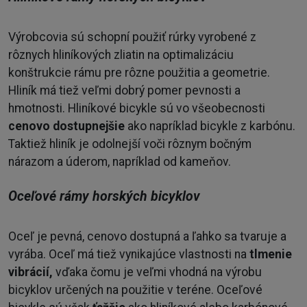
Výrobcovia sú schopní použiť rúrky vyrobené z
rôznych hliníkových zliatin na optimalizáciu
konštrukcie rámu pre rôzne použitia a geometrie.
Hliník má tiež veľmi dobrý pomer pevnosti a
hmotnosti. Hliníkové bicykle sú vo všeobecnosti
cenovo dostupnejšie
ako napríklad bicykle z karbónu.
Taktiež hliník je odolnejší voči rôznym bočným
nárazom a úderom, napríklad od kameňov.
Oceľové rámy horských bicyklov
Oceľ je pevná, cenovo dostupná a ľahko sa tvaruje a
vyrába. Oceľ má tiež vynikajúce vlastnosti na
tlmenie
vibrácií,
vďaka čomu je veľmi vhodná na výrobu
bicyklov určených na použitie v teréne. Oceľové