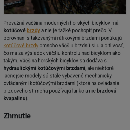
Prevažná väčšina moderných horských bicyklov má
kotúčové
brzdy
a nie je ťažké pochopiť prečo. V
porovnaní s takzvanými ráfikovými brzdami
ponúkajú
kotúčové brzdy
omnoho väčšiu brzdnú silu a citlivosť,
čo má za výsledok väčšiu kontrolu nad bicyklom ako
takým. Väčšina horských bicyklov sa dodáva s
hydraulickými kotúčovými brzdami
, ale niektoré
lacnejšie modely sú stále vybavené mechanicky
ovládanými kotúčovými brzdami (ktoré na ovládanie
brzdového strmeňa používajú lanko a nie
brzdovú
kvapalinu
).
Zhrnutie