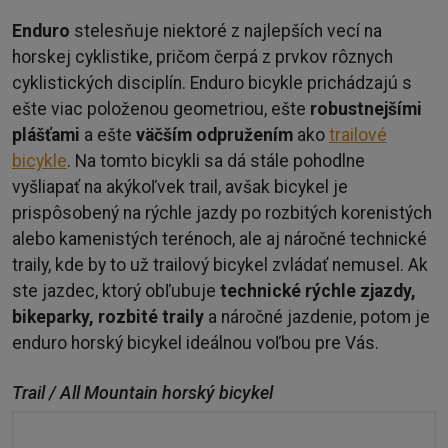
Enduro
stelesňuje niektoré z najlepších vecí na
horskej cyklistike, pričom čerpá z prvkov rôznych
cyklistických disciplín. Enduro bicykle prichádzajú s
ešte viac položenou geometriou, ešte
robustnejšími
plášťami
a ešte
väčším odpružením
ako
trailové
bicykle
. Na tomto bicykli sa dá stále pohodlne
vyšliapať na akýkoľvek trail, avšak bicykel je
prispôsobený na rýchle jazdy po rozbitých korenistých
alebo kamenistých terénoch, ale aj náročné technické
traily, kde by to už trailový bicykel zvládať nemusel. Ak
ste jazdec, ktorý obľubuje
technické rýchle zjazdy,
bikeparky, rozbité traily
a náročné jazdenie, potom je
enduro horský bicykel ideálnou voľbou pre Vás.
Trail / All Mountain horský bicykel