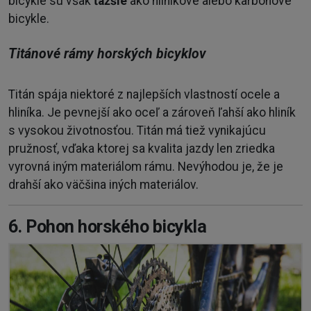
bicykle sú však
ťažšie
ako hliníkové alebo karbónové
bicykle.
Titánové rámy horských bicyklov
Titán spája niektoré z najlepších vlastností ocele a
hliníka. Je pevnejší ako oceľ a zároveň ľahší ako hliník
s vysokou životnosťou. Titán má tiež vynikajúcu
pružnosť, vďaka ktorej sa kvalita jazdy len zriedka
vyrovná iným materiálom rámu. Nevýhodou je, že je
drahší ako väčšina iných materiálov.
6. Pohon horského bicykla