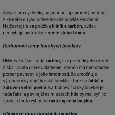
S vývojom cyklistiky sa posunul aj samotný materiál,
z ktorého sú jednotlivé horské bicykle vyrobené.
Najčastejšie sa používa
hliník a karbón,
avšak
nechýbajú ani kúsky z
ocele alebo titánu
.
Karbónové rámy horských bicyklov
Uhlíkové vlákna, teda
karbón,
si v posledných rokoch
získali oveľa širšie uplatnenie. Karbón má mimoriadny
pomer pevnosti k jeho hmotnosti, čo umožňuje
výrobcom vyrábať horské bicykle, ktoré sú
ľahké a
zároveň veľmi pevné
. Karbónový horský bicykel je
teda ľahší a pevnejší na miestach, kde by mal byť, no
spolu s touto výhodou
rastie aj cena bicykla
.
Hliníkové rámy horských bicyklov