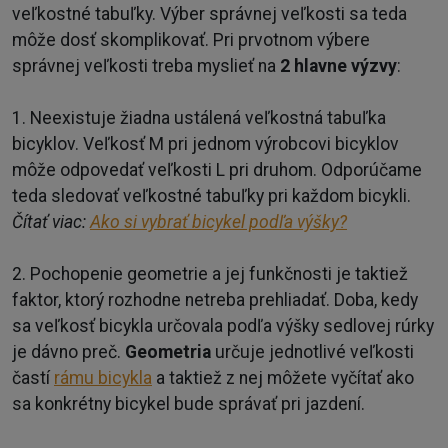
veľkostné tabuľky. Výber správnej veľkosti sa teda
môže dosť skomplikovať. Pri prvotnom výbere
správnej veľkosti treba myslieť na
2 hlavne výzvy
:
1. Neexistuje žiadna ustálená veľkostná tabuľka
bicyklov. Veľkosť M pri jednom výrobcovi bicyklov
môže odpovedať veľkosti L pri druhom. Odporúčame
teda sledovať veľkostné tabuľky pri každom bicykli.
Čítať viac:
Ako si vybrať bicykel podľa výšky?
2. Pochopenie geometrie a jej funkčnosti je taktiež
faktor, ktorý rozhodne netreba prehliadať. Doba, kedy
sa veľkosť bicykla určovala podľa výšky sedlovej rúrky
je dávno preč.
Geometria
určuje jednotlivé veľkosti
častí
rámu bicykla
a taktiež z nej môžete vyčítať ako
sa konkrétny bicykel bude správať pri jazdení.