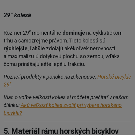
29“ kolesá
Rozmer 29“ momentálne
dominuje
na cyklistickom
trhu a samozrejme právom. Tieto kolesá sú
rýchlejšie, ľahšie
zdolajú akékoľvek nerovnosti
a maximalizujú dotykovú plochu so zemou, vďaka
čomu prinášajú ešte lepšiu trakciu.
Pozrieť produkty v ponuke na Bikehouse:
Horské bicykle
29''
Viac o voľbe veľkosti kolies si môžete prečítať v našom
článku:
Akú veľkosť kolies zvoliť pri výbere horského
bicykla?
5. Materiál rámu horských bicyklov