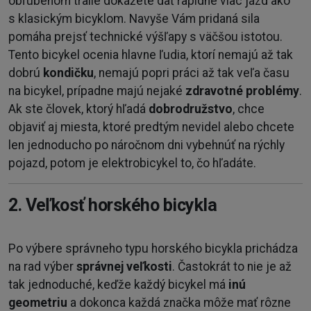
obľúbenom traile dokážete dať rapídne viac jázd ako
s klasickým bicyklom. Navyše Vám pridaná sila
pomáha prejsť technické výšľapy s väčšou istotou.
Tento bicykel ocenia hlavne ľudia, ktorí nemajú až tak
dobrú
kondičku
, nemajú popri práci až tak veľa času
na bicykel, prípadne majú nejaké
zdravotné problémy
.
Ak ste človek, ktorý hľadá
dobrodružstvo
, chce
objaviť aj miesta, ktoré predtým nevidel alebo chcete
len jednoducho po náročnom dni vybehnúť na rýchly
pojazd, potom je elektrobicykel to, čo hľadáte.
2. Veľkosť horského bicykla
Po výbere správneho typu horského bicykla prichádza
na rad výber
správnej veľkosti
. Častokrát to nie je až
tak jednoduché, keďže každý bicykel má
inú
geometriu
a dokonca každá značka môže mať rôzne