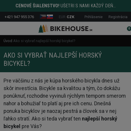
CENOVÉ ŠIALENSTVO!
UŠETRI S NAMI KAŽDÝ DEŇ...
+421 947 955 376
EUR
CZK
Prihlásenie
Registrácia
0
Úvod
Ako si vybrať najlepší horský bicykel?
AKO SI VYBRAŤ NAJLEPŠÍ HORSKÝ
BICYKEL?
Pre väčšinu z nás je kúpa horského bicykla dnes už
skôr investícia. Bicykle sa kvalitou a tým, čo dokážu
ponúknuť, rozhodne vyvinuli rýchlym tempom smerom
nahor a bohužiaľ to platí aj pre ich cenu. Dnešná
ponuka bicyklov je naozaj pestrá a človek sa v nej
ľahko stratí. Ako si teda vybrať ten
najlepší horský
bicykel
pre Vás?