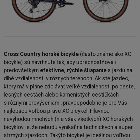
Cross Country horské bicykle
(často známe ako XC
bicykle) sú navrhnuté tak, aby uprednostňovali
predovšetkým
efektívne, rýchle šliapanie
a jazdu na
dlhé vzdialenosti v rôznych terénoch. Ak ste jazdec,
ktorý má v pláne zdolávať veľké vzdialenosti po ceste,
lesných cestách alebo kamenistých cestičkách
s rôznymi prevýšeniami, pravdepodobne je pre Vás
najlepšou voľbou práve XC bicykel. Hlavnou
nevýhodou mnohých (nie však všetkých) XC horských
bicyklov je, že nebudú vynikať na technických a super
strmých zjazdoch. Takýto bicykel je ideálnou voľbou