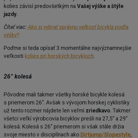
kolies závisí predovšetkým na
Vašej výške a štýle
jazdy
.
Čítať viac:
Ako si vybrať správnu veľkosť bicykla podľa
výšky?
Poďme si teda opísať 3 momentálne najvýznamnejšie
veľkosti
kolies pri horských bicykloch
.
26“ kolesá
Pôvodne mali takmer všetky horské bicykle kolesá
s priemerom 26“. Avšak s vývojom horskej cyklistiky
už tento rozmer nájdete len veľmi
zriedkavo
. Takmer
všetci veľkí výrobcovia bicyklov prešli na 27,5“ a 29“
kolesá. Kolesá s 26“ priemerom si však stále držia
svoje miesto v disciplínach ako
Dirtjump/Slopestyle
,