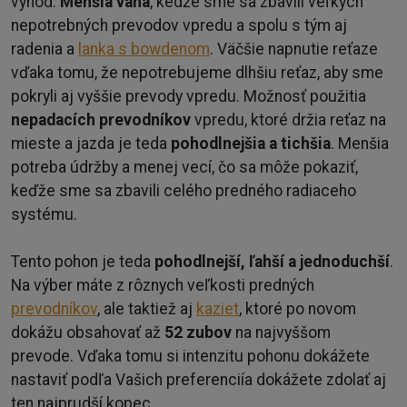
výhod.
Menšia váha
, kedže sme sa zbavili veľkých
nepotrebných prevodov vpredu a spolu s tým aj
radenia a
lanka s bowdenom
. Väčšie napnutie reťaze
vďaka tomu, že nepotrebujeme dlhšiu reťaz, aby sme
pokryli aj vyššie prevody vpredu. Možnosť použitia
nepadacích prevodníkov
vpredu, ktoré držia reťaz na
mieste a jazda je teda
pohodlnejšia a tichšia
. Menšia
potreba údržby a menej vecí, čo sa môže pokaziť,
keďže sme sa zbavili celého predného radiaceho
systému.
Tento pohon je teda
pohodlnejší, ľahší a jednoduchší
.
Na výber máte z rôznych veľkosti predných
prevodníkov
, ale taktiež aj
kaziet
, ktoré po novom
dokážu obsahovať až
52 zubov
na najvyššom
prevode. Vďaka tomu si intenzitu pohonu dokážete
nastaviť podľa Vašich preferenciía dokážete zdolať aj
ten najprudší kopec.