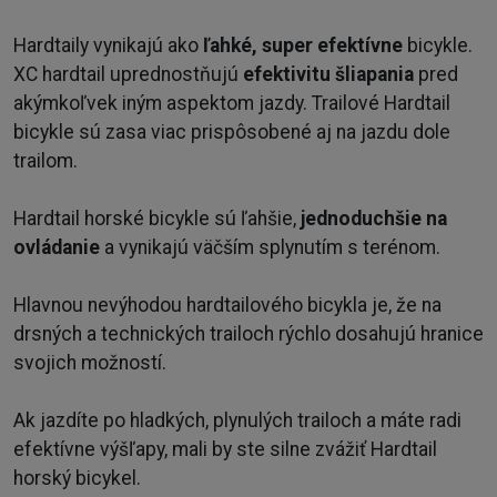
Hardtaily vynikajú ako
ľahké, super efektívne
bicykle.
XC hardtail uprednostňujú
efektivitu šliapania
pred
akýmkoľvek iným aspektom jazdy. Trailové Hardtail
bicykle sú zasa viac prispôsobené aj na jazdu dole
trailom.
Hardtail horské bicykle sú ľahšie,
jednoduchšie na
ovládanie
a vynikajú väčším splynutím s terénom.
Hlavnou nevýhodou hardtailového bicykla je, že na
drsných a technických trailoch rýchlo dosahujú hranice
svojich možností.
Ak jazdíte po hladkých, plynulých trailoch a máte radi
efektívne výšľapy, mali by ste silne zvážiť Hardtail
horský bicykel.