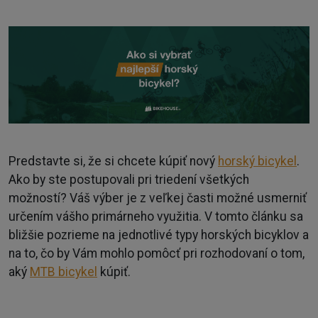
Predstavte si, že si chcete kúpiť nový
horský bicykel
.
Ako by ste postupovali pri triedení všetkých
možností? Váš výber je z veľkej časti možné usmerniť
určením vášho primárneho využitia. V tomto článku sa
bližšie pozrieme na jednotlivé typy horských bicyklov a
na to, čo by Vám mohlo pomôcť pri rozhodovaní o tom,
aký
MTB bicykel
kúpiť.