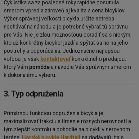
Cyklistika sa za posledné roky rapídne posunula
smerom vpred a zároveň aj kvalita a cena bicyklov.
Výber správnej veľkosti bicykla určite netreba
nechávať na náhodu a je potrebné vybrať tú správnu
pre Vás. Nie je zlou možnosťouu poradiť sa s niekým,
kto už konkrétny bicykel jazdí a spýtať sa ho na jeho
postrehy a odporúčania. Jednoznačne najlepšou
voľbou je však
kontaktovať
konkrétneho predajcu,
ktorý Vám
pomôže
a navedie Vás správnym smerom
k dokonalému výberu.
3. Typ odpruženia
Primárnou funkciou odpruženia bicykla je
maximalizovať trakciu a tlmenie rôznych nerovností a
tým zlepšiť kontrolu a pohodlie na bicykli v nerovnom
teréne.
Horské bicykle Hardtail
sa dodávajú iba s