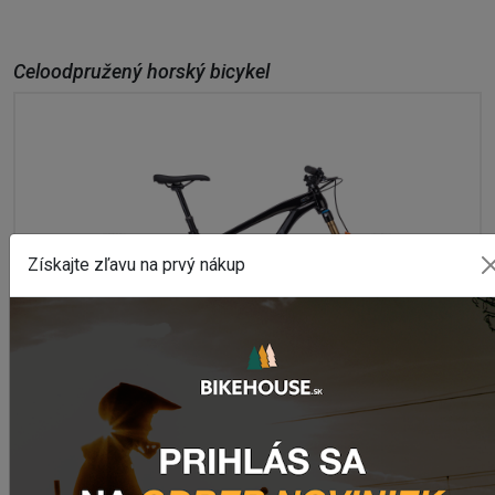
Celoodpružený horský bicykel
Získajte zľavu na prvý nákup