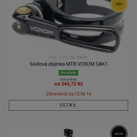
-45%
SEDLOVÉ OBJÍMKY
Sedlová objímka MTB VOXOM SAK1
Na sklade
626,54 Kč
od 344,72 Kč
Zľava končí za
12:56:12
DETAIL
AKCIA