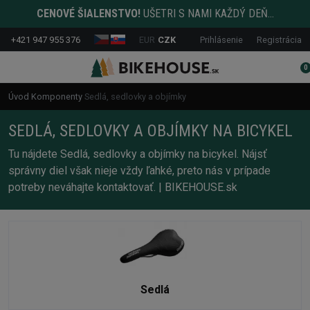
CENOVÉ ŠIALENSTVO!
UŠETRI S NAMI KAŽDÝ DEŇ...
+421 947 955 376
EUR
CZK
Prihlásenie
Registrácia
0
Úvod
Komponenty
Sedlá, sedlovky a objímky
SEDLÁ, SEDLOVKY A OBJÍMKY NA BICYKEL
Tu nájdete Sedlá, sedlovky a objímky na bicykel. Nájsť
správny diel však nieje vždy ľahké, preto nás v prípade
potreby neváhajte kontaktovať. | BIKEHOUSE.sk
Sedlá