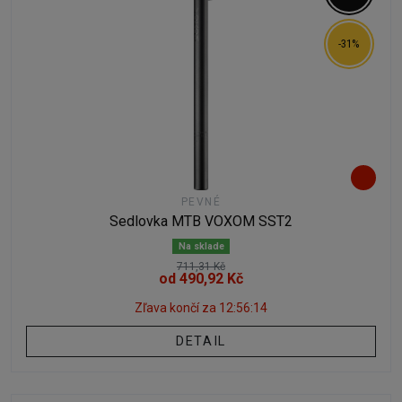
-31%
PEVNÉ
Sedlovka MTB VOXOM SST2
Na sklade
711,31 Kč
od 490,92 Kč
Zľava končí za
12:56:12
DETAIL