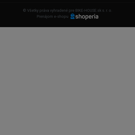
© Všetky práva vyhradené pre BIKE-HOUSE.sk s. r. o.
Prenájom e-shopu