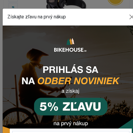
Získajte zľavu na prvý nákup
+5
SEDLOVÉ OBJÍMKY
Sedlová objímka MTB REVERSE LONG LIFE 34,9MM
Na sklade
441,04 Kč
od 366,10 Kč
Zľava končí za
12:56:12
DETAIL