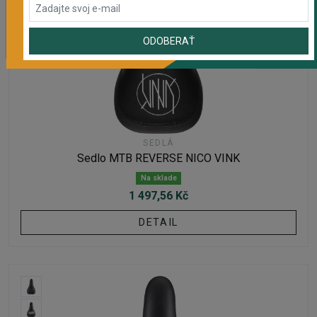
ODOBERAŤ
SEDLÁ
Sedlo MTB REVERSE NICO VINK
Na sklade
1 497,56 Kč
DETAIL