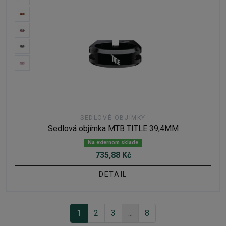
SEDLOVÉ OBJÍMKY
Sedlová objímka MTB TITLE 39,4MM
Na externom sklade
735,88 Kč
DETAIL
1
2
3
...
8