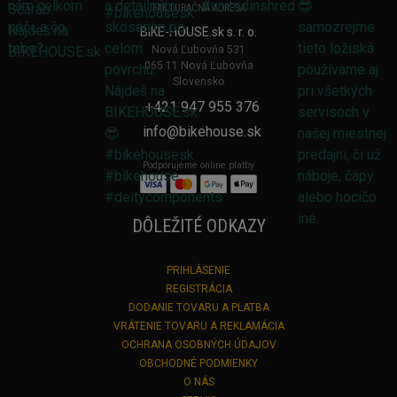
FAKTURAČNÁ ADRESA
BIKE-HOUSE.sk s. r. o.
Nová Ľubovňa 531
065 11 Nová Ľubovňa
Slovensko
+421 947 955 376
info@bikehouse.sk
Podporujeme online platby
DÔLEŽITÉ ODKAZY
PRIHLÁSENIE
REGISTRÁCIA
DODANIE TOVARU A PLATBA
VRÁTENIE TOVARU A REKLAMÁCIA
OCHRANA OSOBNÝCH ÚDAJOV
OBCHODNÉ PODMIENKY
O NÁS