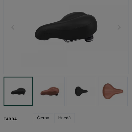
Čierna
Hnedá
FARBA