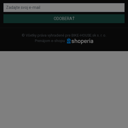
ODOBERAŤ
© Všetky práva vyhradené pre BIKE-HOUSE.sk s. r. o.
Prenájom e-shopu