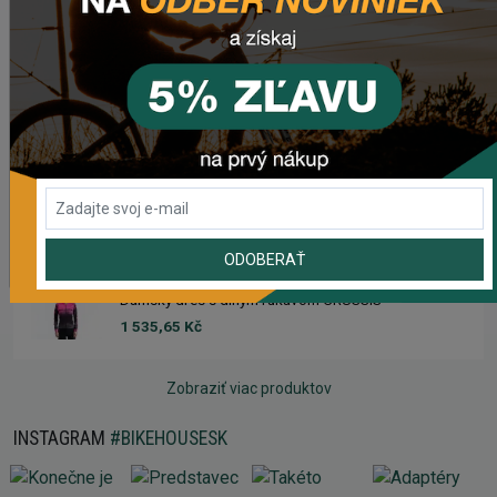
1 633,93 Kč
Dámsky dres CRUSSIS
1 633,93 Kč
Dres s dlhým rukávom CRUSSIS
1 535,65 Kč
ODOBERAŤ
Dámsky dres s dlhým rukávom CRUSSIS
1 535,65 Kč
Zobraziť viac produktov
INSTAGRAM
#BIKEHOUSESK