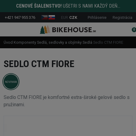
CENOVÉ ŠIALENSTVO!
UŠETRI S NAMI KAŽDÝ DEŇ...
+421 947 955 376
EUR
CZK
Prihlásenie
Registrácia
0
Úvod
Komponenty
Sedlá, sedlovky a objímky
Sedlá
Sedlo CTM FIORE
SEDLO CTM FIORE
NOVINKA
Sedlo CTM FIORE je komfortné extra-široké gelové sedlo s
pružinami.