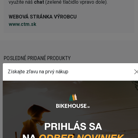
využite náš
chat
(zelené tlačidlo vpravo dole).
WEBOVÁ STRÁNKA VÝROBCU
www.ctm.sk
POSLEDNÉ PRIDANÉ PRODUKTY
Získajte zľavu na prvý nákup
Predné svetlo CRUSSIS CRS 1200
1 841,55 Kč
Zadné svetlo CRUSSIS CRS 20
503,69 Kč
Dres CRUSSIS