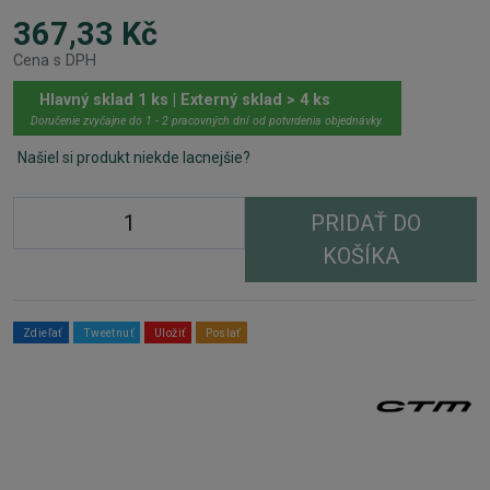
367,33 Kč
Cena s DPH
Hlavný sklad 1 ks | Externý sklad > 4 ks
Doručenie zvyčajne do 1 - 2 pracovných dní od potvrdenia objednávky.
Našiel si produkt niekde lacnejšie?
PRIDAŤ DO
KOŠÍKA
Zdieľať
Tweetnuť
Uložiť
Poslať