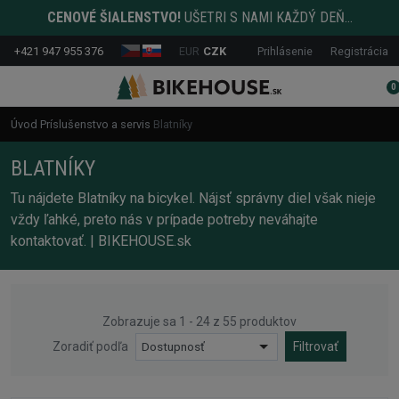
CENOVÉ ŠIALENSTVO!
UŠETRI S NAMI KAŽDÝ DEŇ...
+421 947 955 376
EUR
CZK
Prihlásenie
Registrácia
0
Úvod
Príslušenstvo a servis
Blatníky
BLATNÍKY
Tu nájdete Blatníky na bicykel. Nájsť správny diel však nieje
vždy ľahké, preto nás v prípade potreby neváhajte
kontaktovať. | BIKEHOUSE.sk
Zobrazuje sa 1 - 24 z 55 produktov
Zoradiť podľa
Dostupnosť
Filtrovať