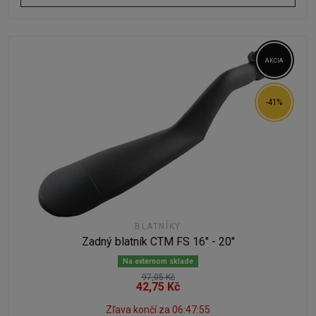
AKCIA
-41%
BLATNÍKY
Zadný blatník CTM FS 16" - 20"
Na externom sklade
97,05 Kč
42,75 Kč
Zľava končí za
06:47:54