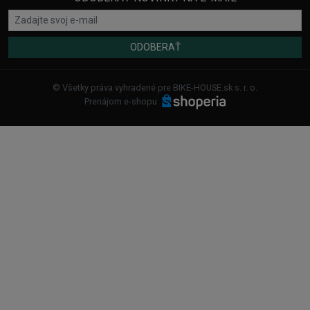
ODOBERAŤ
© Všetky práva vyhradené pre BIKE-HOUSE.sk s. r. o.
Prenájom e-shopu