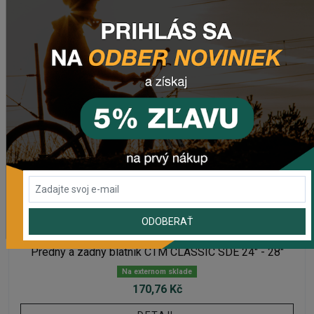
DETAIL
ODOBERAŤ
BLATNÍKY
Predný a zadný blatník CTM CLASSIC SDE 24" - 28"
Na externom sklade
170,76 Kč