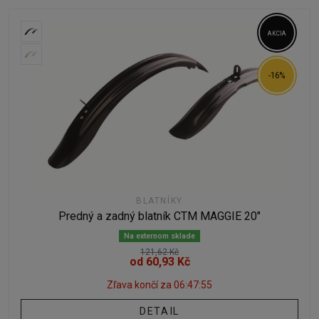
AKCIA
-16%
BLATNÍKY
Predný a zadný blatník CTM MAGGIE 20"
Na externom sklade
121,62 Kč
od 60,93 Kč
Zľava končí za
06:47:54
DETAIL