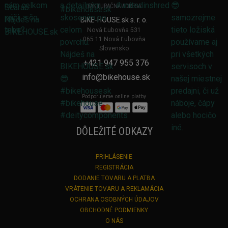
FAKTURAČNÁ ADRESA
BIKE-HOUSE.sk s. r. o.
Nová Ľubovňa 531
065 11 Nová Ľubovňa
Slovensko
+421 947 955 376
info@bikehouse.sk
Podporujeme online platby
DÔLEŽITÉ ODKAZY
PRIHLÁSENIE
REGISTRÁCIA
DODANIE TOVARU A PLATBA
VRÁTENIE TOVARU A REKLAMÁCIA
OCHRANA OSOBNÝCH ÚDAJOV
OBCHODNÉ PODMIENKY
O NÁS