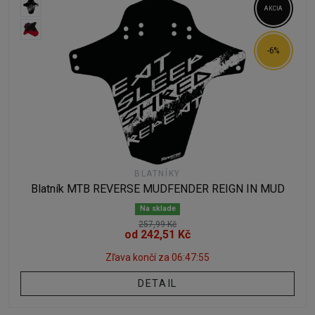
AKCIA
-6%
BLATNÍKY
Blatník MTB REVERSE MUDFENDER REIGN IN MUD
Na sklade
257,99 Kč
od 242,51 Kč
Zľava končí za
06:47:54
DETAIL