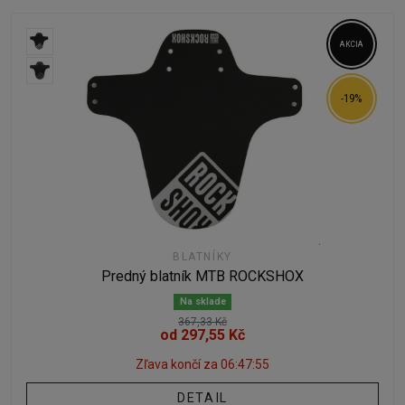
AKCIA
-19%
BLATNÍKY
Predný blatník MTB ROCKSHOX
Na sklade
367,33 Kč
od 297,55 Kč
Zľava končí za
06:47:54
DETAIL