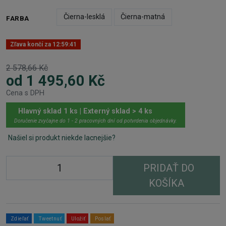
Čierna-lesklá
Čierna-matná
FARBA
Zľava končí za
12:59:41
2 578,66 Kč
od 1 495,60 Kč
Cena s DPH
Hlavný sklad 1 ks | Externý sklad > 4 ks
Doručenie zvyčajne do 1 - 2 pracovných dní od potvrdenia objednávky.
Našiel si produkt niekde lacnejšie?
PRIDAŤ DO
KOŠÍKA
Zdieľať
Tweetnuť
Uložiť
Poslať