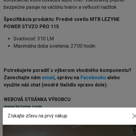
bezpečne pasuje na väčšinu tvarov a veľkostí riadítok.
Špecifikácia produktu:
Predné svetlo MTB LEZYNE
POWER STVZO PRO 115
Svietivosť: 310 LM
Maximálna doba svietenia: 27:00 hodín
Potrebujete poradiť s výberom vhodného komponentu?
Z
anechajte nám
email
, správu na
Facebooku
alebo
využite náš chat (modré tlačidlo vpravo dole).
WEBOVÁ STRÁNKA VÝROBCU
www.lezyne.com
Získajte zľavu na prvý nákup