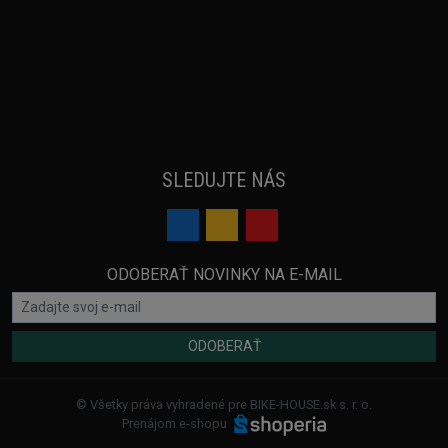
SLEDUJTE NÁS
ODOBERAŤ NOVINKY NA E-MAIL
ODOBERAŤ
© Všetky práva vyhradené pre BIKE-HOUSE.sk s. r. o.
Prenájom e-shopu