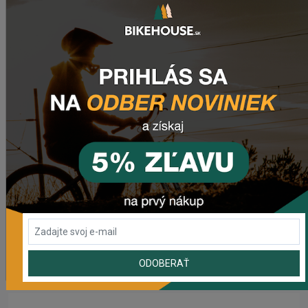
POSLEDNÉ PRIDANÉ PRODUKTY
Rebuild kit pedálov CHROMAG SYNTH
981,59 Kč
Náhradný gumový diel pre košík CRUSSIS YBC-01
72,48 Kč
Prehadzovačka SHIMANO TOURNEY RD-TY200 GS 6/7
SPEED BEZ HÁKU
465,61 Kč
Prehadzovačka SHIMANO ALTUS RD-M310 7/8SP
ODOBERAŤ
563,89 Kč