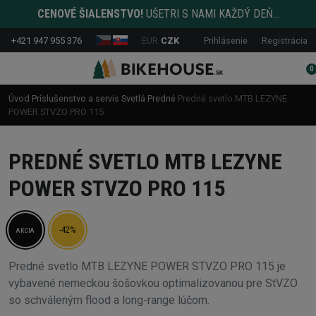
CENOVÉ ŠIALENSTVO!
UŠETRI S NAMI KAŽDÝ DEŇ...
+421 947 955 376
EUR
CZK
Prihlásenie
Registrácia
0
Úvod
Príslušenstvo a servis
Svetlá
Predné
Predné svetlo MTB LEZYNE
POWER STVZO PRO 115
PREDNÉ SVETLO MTB LEZYNE
POWER STVZO PRO 115
-42%
AKCIA
Predné svetlo MTB LEZYNE POWER STVZO PRO 115 je
vybavené nemeckou šošovkou optimalizovanou pre StVZO
so schváleným flood a long-range lúčom.