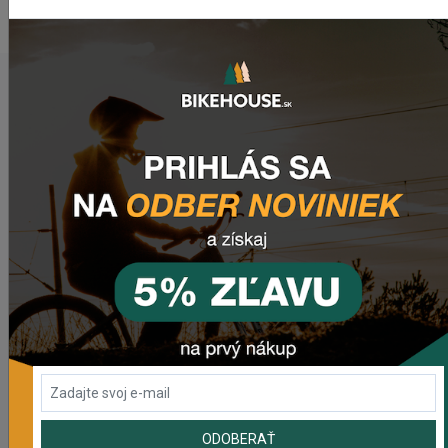
www.wtb.com
POSLEDNÉ PRIDANÉ PRODUKTY
Nabíjačka CRUSSIS 2A PRE RÁMOVÉ ČIASTOČNE AJ
PLNE INTEGROVANÉ BATÉRIE
39,95 €
Fľaša CRUSSIS 500ML
5,95 €
Fľaša CRUSSIS 750ML
7,50 €
ODOBERAŤ