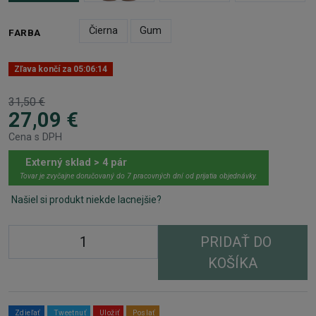
Čierna
Gum
FARBA
Zľava končí za
05:06:13
31,50 €
27,09 €
Cena s DPH
Externý sklad > 4 pár
Tovar je zvyčajne doručovaný do 7 pracovných dní od prijatia objednávky.
Našiel si produkt niekde lacnejšie?
PRIDAŤ DO
KOŠÍKA
Zdieľať
Tweetnuť
Uložiť
Poslať