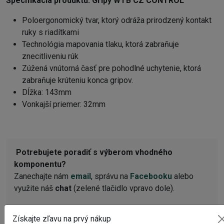
Špecifikácia produktu:
Gripy WTB CZ CONTROL
Poloergonomický tvar, ktorý odráža prirodzený kontakt
ruky s riadítkami
Technológia mapovania tlaku, ktorá zabraňuje
znecitliveniu rúk
Zúžená vnútorná časť pre pohodlné uchytenie, ktorá
zabraňuje krúteniu konca gripov.
Dĺžka: 143mm
Vonkajší priemer: 32mm
Potrebujete poradiť s výberom vhodného
komponentu?
Zanechajte nám
email
, správu na
Facebooku
alebo
využite náš
chat
(zelené tlačidlo vpravo dole).
WEBOVÁ STRÁNKA VÝROBCU
Získajte zľavu na prvý nákup