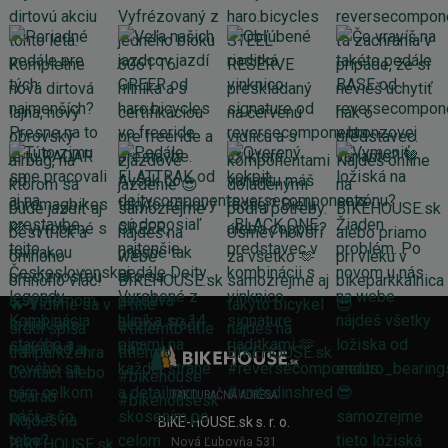
FAKTURAČNÁ ADRESA
BIKE-HOUSE.sk s. r. o.
Nová Ľubovňa 531