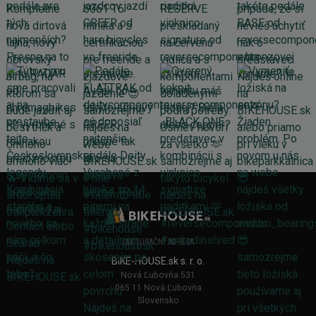
FAKTURAČNÍ ADRESA
BIKE-HOUSE.sk s. r. o.
Nová Ľubovňa 531
065 11 Nová Ľubovňa
Slovensko