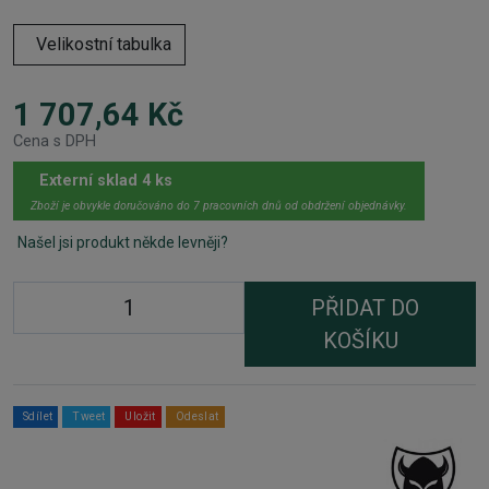
Velikostní tabulka
1 707,64 Kč
Cena s DPH
Externí sklad 4 ks
Zboží je obvykle doručováno do 7 pracovních dnů od obdržení objednávky.
Našel jsi produkt někde levněji?
PŘIDAT DO
KOŠÍKU
Sdílet
Tweet
Uložit
Odeslat