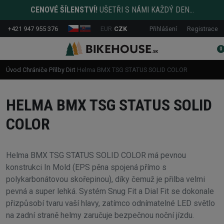
CENOVÉ ŠÍLENSTVÍ!
UŠETŘI S NÁMI KAŽDÝ DEN...
+421 947 955 376
EUR
CZK
Přihlášení
Registrace
0
Úvod
Chrániče
Přilby
Dirt
Helma BMX TSG STATUS SOLID COLOR
HELMA BMX TSG STATUS SOLID
COLOR
Helma BMX TSG STATUS SOLID COLOR má pevnou
konstrukci In Mold (EPS pěna spojená přímo s
polykarbonátovou skořepinou), díky čemuž je přilba velmi
pevná a super lehká. Systém Snug Fit a Dial Fit se dokonale
přizpůsobí tvaru vaší hlavy, zatímco odnímatelné LED světlo
na zadní straně helmy zaručuje bezpečnou noční jízdu.