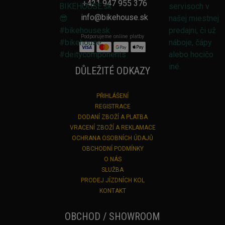
+421 947 955 376
info@bikehouse.sk
Podporujeme online platby
DŮLEŽITÉ ODKAZY
PŘIHLÁŠENÍ
REGISTRACE
DODANÍ ZBOŽÍ A PLATBA
VRACENÍ ZBOŽÍ A REKLAMACE
OCHRANA OSOBNÍCH ÚDAJŮ
OBCHODNÍ PODMÍNKY
O NÁS
SLUŽBA
PRODEJ JÍZDNÍCH KOL
KONTAKT
OBCHOD / SHOWROOM