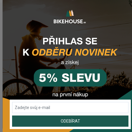
NAPOSLEDY PŘIDANÉ PRODUKTY
Sedlo CHROMAG LIMBER
2 420,18 Kč
Zimušné Rukavice CHROMAG SIGNAL
1 104,44 Kč
Sedlo CHROMAG TRAILMASTER DT V2
2 223,62 Kč
Rebuild kit pedálov CHROMAG SYNTH
ODEBÍRAT
1 006,16 Kč