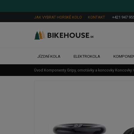
JAK VYBRAT HORSKÉ KOLO
KONTAKT
+421 947 95
JÍZDNÍ KOLA
ELEKTROKOLA
KOMPONE
Úvod
Komponenty
Gripy, omotávky a koncovky
Koncovky