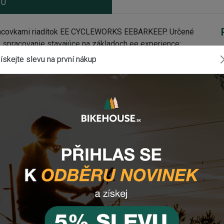
TU
s koncovkami riadítok EE CYCLEWORKS EEBARKEEP. Určené
C spracovanie stavajúce na základoch ee experience:
ískejte slevu na první nákup
EE CYCLEWORKS EEBARKEEP
komponenty?
ebo využijte náš
chat
(zelené tlačítko vpravo dole).