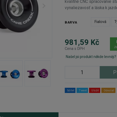
kvalitné CNC spracovanie st
vynaliezavosť a láska k jazd
Fialová
T
BARVA
981,59 Kč
Zb
Cena s DPH
Našel jsi produkt někde levněji?
P
Sdílet
Tweet
Uložit
Odeslat