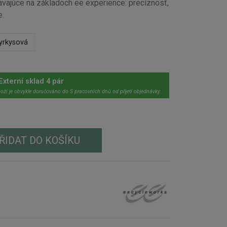
avajúce na základoch ee experience: precíznosť,
e.
yrkysová
Externí sklad 4 pár
oží je obvykle doručováno do 5 pracovních dnů od přijetí objednávky.
ŘIDAT DO KOŠÍKU