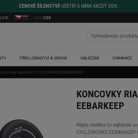
CENOVÉ ŠÍLENSTVÍ!
UŠETŘI S NÁMI KAŽDÝ DEN...
5 376
EUR
CZK
NTY
PŘÍSLUŠENSTVÍ A SERVIS
OBLEČENÍ
CHRÁNIČE
Koncovky riadítok EE CYCLEWORKS EEBARKEEP
KONCOVKY RIA
EEBARKEEP
Majte riadítka čo najľahšie a
CYCLEWORKS EEBARKEEP. Urč