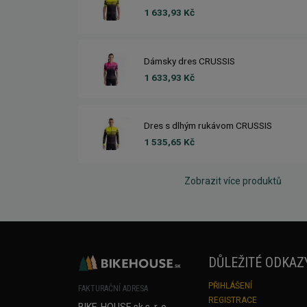
1 633,93 Kč
Dámsky dres CRUSSIS
1 633,93 Kč
Dres s dlhým rukávom CRUSSIS
1 535,65 Kč
Zobrazit více produktů
DŮLEŽITÉ ODKAZ
PŘIHLÁŠENÍ
FAKTURAČNÍ ADRESA
REGISTRACE