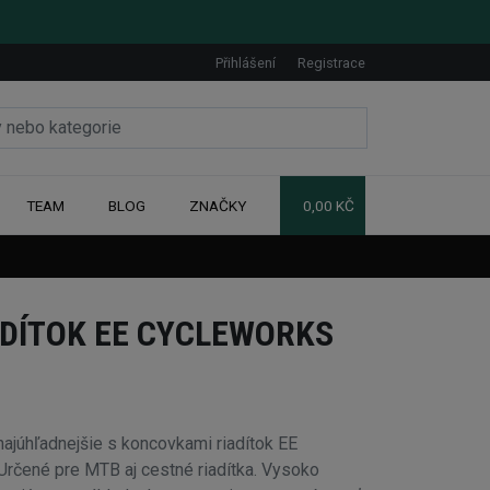
Přihlášení
Registrace
TEAM
BLOG
ZNAČKY
0,00 KČ
DÍTOK EE CYCLEWORKS
 najúhľadnejšie s koncovkami riadítok EE
ené pre MTB aj cestné riadítka. Vysoko