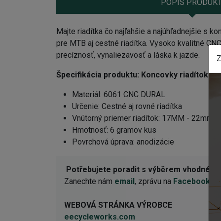
POPIS PRODUK
Majte riadítka čo najľahšie a najúhľadnejšie 
pre MTB aj cestné riadítka. Vysoko kvalitné CN
precíznosť, vynaliezavosť a láska k jazde.
Z
Špecifikácia produktu:
Koncovky riadítok 
Materiál: 6061 CNC DURAL
Určenie: Cestné aj rovné riadítka
Vnútorný priemer riadítok: 17MM - 22mm
Hmotnosť: 6 gramov kus
Povrchová úprava: anodizácie
Potřebujete poradit s výběrem vhodné 
Zanechte nám
email
, zprávu na
Facebooku
n
WEBOVÁ STRÁNKA VÝROBCE
eecycleworks.com