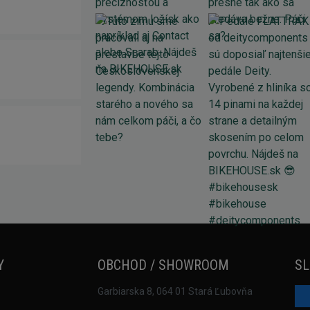
Y
OBCHOD / SHOWROOM
SL
Garbiarska 8, 064 01 Stará Ľubovňa