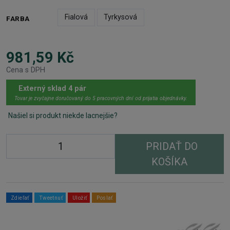
Fialová
Tyrkysová
FARBA
981,59 Kč
Cena s DPH
Externý sklad 4 pár
Tovar je zvyčajne doručovaný do 5 pracovných dní od prijatia objednávky.
Našiel si produkt niekde lacnejšie?
PRIDAŤ DO
KOŠÍKA
Zdieľať
Tweetnuť
Uložiť
Poslať