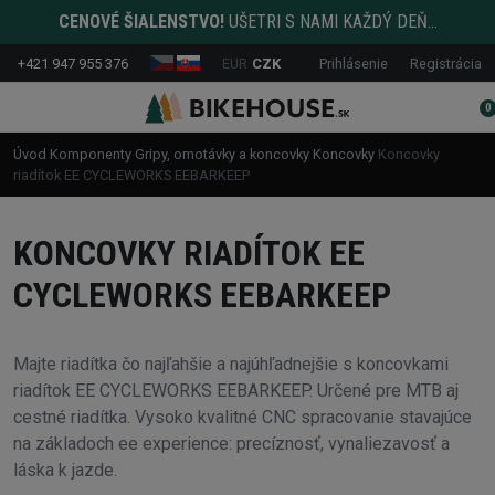
CENOVÉ ŠIALENSTVO!
UŠETRI S NAMI KAŽDÝ DEŇ...
+421 947 955 376
EUR
CZK
Prihlásenie
Registrácia
0
Úvod
Komponenty
Gripy, omotávky a koncovky
Koncovky
Koncovky
riadítok EE CYCLEWORKS EEBARKEEP
KONCOVKY RIADÍTOK EE
CYCLEWORKS EEBARKEEP
Majte riadítka čo najľahšie a najúhľadnejšie s koncovkami
riadítok EE CYCLEWORKS EEBARKEEP. Určené pre MTB aj
cestné riadítka. Vysoko kvalitné CNC spracovanie stavajúce
na základoch ee experience: precíznosť, vynaliezavosť a
láska k jazde.