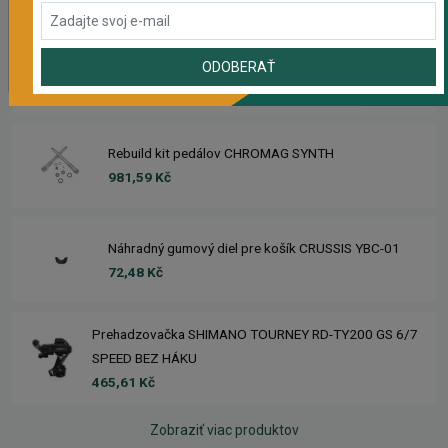
Sedlo CHROMAG TRAILMASTER DT V2
ODOBERAŤ
2 210,11 Kč
Rebuild kit pedálov CHROMAG SYNTH
981,59 Kč
Náhradný gumový diel pre košík CRUSSIS YBC-01
72,48 Kč
Prehadzovačka SHIMANO TOURNEY RD-TY200 GS 6/7
SPEED BEZ HÁKU
465,61 Kč
Zobraziť viac produktov