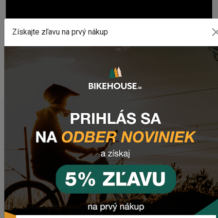
Získajte zľavu na prvý nákup
POSLEDNÉ PRIDANÉ PRODUKTY
Sedlo CHROMAG LIMBER
2 357,53 Kč
Zimušné Rukavice CHROMAG SIGNAL
1 129,01 Kč