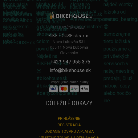
FAKTURAČNÁ ADRESA
BIKE-HOUSE.sk s. r. o.
Nová Ľubovňa 531
065 11 Nová Ľubovňa
Slovensko
+421 947 955 376
info@bikehouse.sk
Podporujeme online platby
DÔLEŽITÉ ODKAZY
PRIHLÁSENIE
REGISTRÁCIA
DODANIE TOVARU A PLATBA
VRÁTENIE TOVARU A REKLAMÁCIA