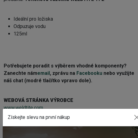
Ideální pro ložiska
Odpuzuje vodu
125ml
Potřebujete poradit s výběrem vhodné komponenty?
Z
anechte nám
email
, zprávu na
Facebooku
nebo využijte
náš chat (modré tlačítko vpravo dole).
WEBOVÁ STRÁNKA VÝROBCE
www.weldtite.com
Získejte slevu na první nákup