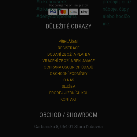
Podporujeme online platby
DŮLEŽITÉ ODKAZY
PŘIHLÁŠENÍ
REGISTRACE
DODANÍ ZBOŽÍ A PLATBA
VRACENÍ ZBOŽÍ A REKLAMACE
OCHRANA OSOBNÍCH ÚDAJŮ
OBCHODNÍ PODMÍNKY
O NÁS
SLUŽBA
PRODEJ JÍZDNÍCH KOL
KONTAKT
OBCHOD / SHOWROOM
Garbiarska 8, 064 01 Stará Ľubovňa