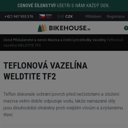
CENOVÉ ŠÍLENSTVÍ!
UŠETŘI S NÁMI KAŽDÝ DEN...
+421 947 955 376
EUR
CZK
Přihlášení
Registrace
0
Úvod
Příslušenství a servis
Maziva a čistící prostředky
Vazelíny
Teflonová
vazelína WELDTITE TF2
TEFLONOVÁ VAZELÍNA
WELDTITE TF2
Teflon dokonale ochrání povrch před nečistotami a složení
maziva velmi dobře odpuzuje vodu, takže namazané díly
jsou dlouhodobě chráněny proti vnějším vlivům a zvýšenému
tření.