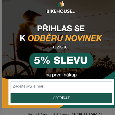
NAPOSLEDY PŘIDANÉ PRODUKTY
Sedlo CHROMAG LIMBER
2 420,18 Kč
Zimušné Rukavice CHROMAG SIGNAL
1 104,44 Kč
Sedlo CHROMAG TRAILMASTER DT V2
2 223,62 Kč
Rebuild kit pedálov CHROMAG SYNTH
1 006,16 Kč
ODEBÍRAT
Náhradný gumový diel pre košík CRUSSIS YBC-01