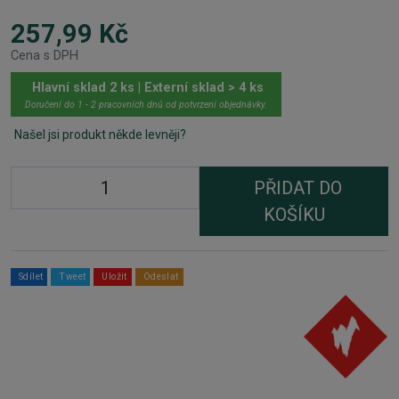
257,99 Kč
Cena s DPH
Hlavní sklad 2 ks | Externí sklad > 4 ks
Doručení do 1 - 2 pracovních dnů od potvrzení objednávky.
Našel jsi produkt někde levněji?
PŘIDAT DO
KOŠÍKU
Sdílet
Tweet
Uložit
Odeslat