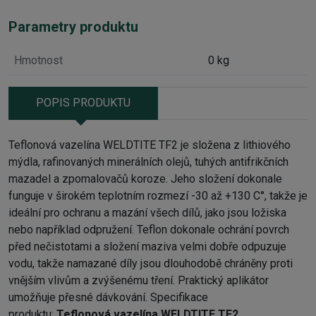
Parametry produktu
Hmotnost
0 kg
POPIS PRODUKTU
Teflonová vazelína WELDTITE TF2 je složena z lithiového
mýdla, rafinovaných minerálních olejů, tuhých antifrikčních
mazadel a zpomalovačů koroze. Jeho složení dokonale
funguje v širokém teplotním rozmezí -30 až +130 C°, takže je
ideální pro ochranu a mazání všech dílů, jako jsou ložiska
nebo například odpružení. Teflon dokonale ochrání povrch
před nečistotami a složení maziva velmi dobře odpuzuje
vodu, takže namazané díly jsou dlouhodobě chráněny proti
vnějším vlivům a zvýšenému tření. Praktický aplikátor
umožňuje přesné dávkování. Specifikace
produktu:
Teflonová vazelína WELDTITE TF2