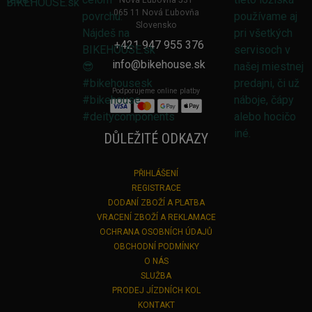
Nová Ľubovňa 531
065 11 Nová Ľubovňa
Slovensko
+421 947 955 376
info@bikehouse.sk
Podporujeme online platby
DŮLEŽITÉ ODKAZY
PŘIHLÁŠENÍ
REGISTRACE
DODANÍ ZBOŽÍ A PLATBA
VRACENÍ ZBOŽÍ A REKLAMACE
OCHRANA OSOBNÍCH ÚDAJŮ
OBCHODNÍ PODMÍNKY
O NÁS
SLUŽBA
PRODEJ JÍZDNÍCH KOL
KONTAKT