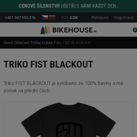
CENOVÉ ŠÍLENSTVÍ!
UŠETŘI S NÁMI KAŽDÝ DEN...
+421 947 955 376
EUR
CZK
Přihlášení
Registrace
0
Úvod
Oblečení
Trička
Krátké
Triko FIST BLACKOUT
TRIKO FIST BLACKOUT
Triko FIST BLACKOUT je vyrobeno ze 100% bavlny a má
potisk na přední části.