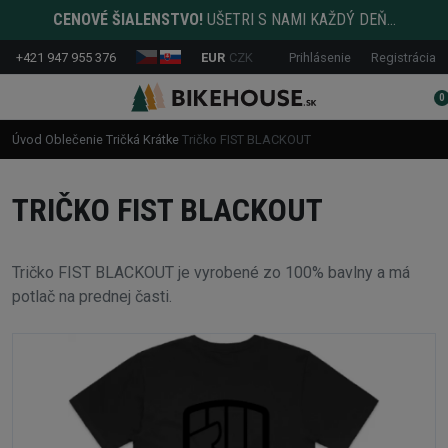
CENOVÉ ŠIALENSTVO!
UŠETRI S NAMI KAŽDÝ DEŇ...
+421 947 955 376
EUR
CZK
Prihlásenie
Registrácia
0
Úvod
Oblečenie
Tričká
Krátke
Tričko FIST BLACKOUT
TRIČKO FIST BLACKOUT
Tričko FIST BLACKOUT je vyrobené zo 100% bavlny a má
potlač na prednej časti.