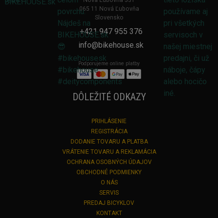
Nová Ľubovňa 531
065 11 Nová Ľubovňa
Slovensko
+421 947 955 376
info@bikehouse.sk
Podporujeme online platby
DÔLEŽITÉ ODKAZY
PRIHLÁSENIE
REGISTRÁCIA
DODANIE TOVARU A PLATBA
VRÁTENIE TOVARU A REKLAMÁCIA
OCHRANA OSOBNÝCH ÚDAJOV
OBCHODNÉ PODMIENKY
O NÁS
SERVIS
PREDAJ BICYKLOV
KONTAKT