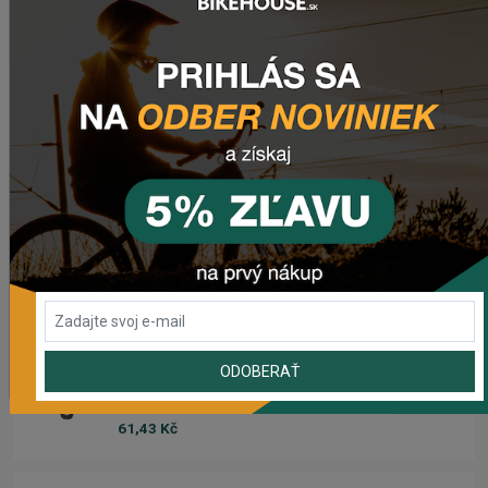
2 420,18 Kč
Zimušné Rukavice CHROMAG SIGNAL
1 104,44 Kč
Sedlo CHROMAG TRAILMASTER DT V2
2 223,62 Kč
Rebuild kit pedálov CHROMAG SYNTH
1 006,16 Kč
ODOBERAŤ
Náhradný gumový diel pre košík CRUSSIS YBC-01
61,43 Kč