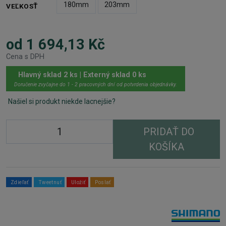
180mm
203mm
VEĽKOSŤ
od 1 694,13 Kč
Cena s DPH
Hlavný sklad 2 ks | Externý sklad 0 ks
Doručenie zvyčajne do 1 - 2 pracovných dní od potvrdenia objednávky.
Našiel si produkt niekde lacnejšie?
PRIDAŤ DO
KOŠÍKA
Zdieľať
Tweetnuť
Uložiť
Poslať