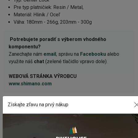
Pre typ platničiek: Resin / Metal,
Materiál: Hliník / Oceľ
Váha: 180mm - 266g, 203mm - 300g
Potrebujete poradiť s výberom vhodného
komponentu?
Zanechajte nám
email
, správu na
Facebooku
alebo
využite náš
chat
(zelené tlačidlo vpravo dole).
WEBOVÁ STRÁNKA VÝROBCU
www.shimano.com
Získajte zľavu na prvý nákup
POSLEDNÉ PRIDANÉ PRODUKTY
Sedlo CHROMAG LIMBER