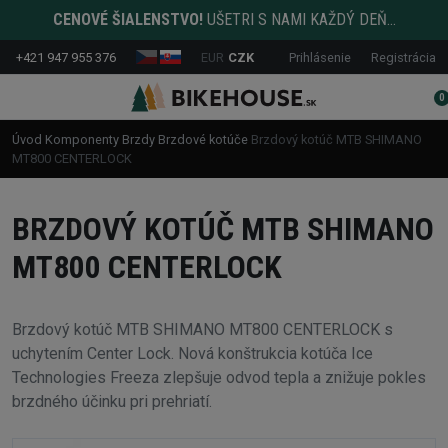
CENOVÉ ŠIALENSTVO!
UŠETRI S NAMI KAŽDÝ DEŇ...
+421 947 955 376
EUR
CZK
Prihlásenie
Registrácia
0
Úvod
Komponenty
Brzdy
Brzdové kotúče
Brzdový kotúč MTB SHIMANO
MT800 CENTERLOCK
BRZDOVÝ KOTÚČ MTB SHIMANO
MT800 CENTERLOCK
Brzdový kotúč MTB SHIMANO MT800 CENTERLOCK s
uchytením Center Lock. Nová konštrukcia kotúča Ice
Technologies Freeza zlepšuje odvod tepla a znižuje pokles
brzdného účinku pri prehriatí.