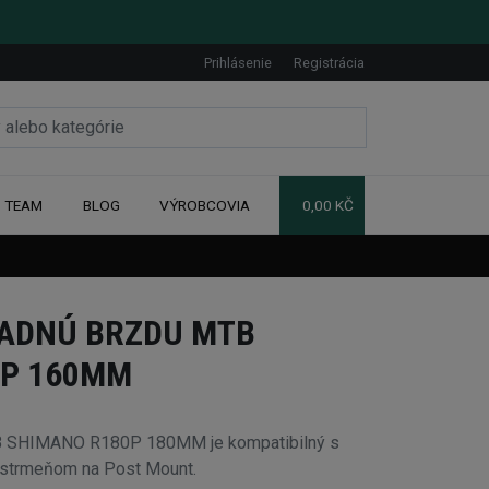
Prihlásenie
Registrácia
TEAM
BLOG
VÝROBCOVIA
0,00 KČ
ZADNÚ BRZDU MTB
0P 160MM
B SHIMANO R180P 180MM je kompatibilný s
strmeňom na Post Mount.