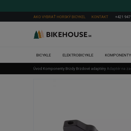
AKO VYBRAŤ HORSKÝ BICYKEL
KONTAKT
+421 947
BICYKLE
ELEKTROBICYKLE
KOMPONENT
Úvod
Komponenty
Brzdy
Brzdové adaptéry
Adaptér na z