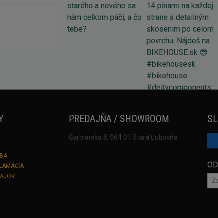
Y
PREDAJŇA / SHOWROOM
SL
Garbiarska 8, 064 01 Stará Ľubovňa
TBA
OD
KLAMÁCIA
DAJOV