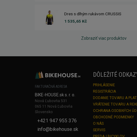
Dres s dlhým rukávom CRUSSIS
1 535,65 Kč
Zobraziť viac produktov
DÔLEŽITÉ ODKAZ
PRIHLÁSENIE
FAKTURAČNÁ ADRESA
REGISTRÁCIA
BIKE-HOUSE.sk s. r. o.
DODANIE TOVARU A PLA
Nová Ľubovňa 531
VRÁTENIE TOVARU A RE
065 11 Nová Ľubovňa
OCHRANA OSOBNÝCH Ú
Slovensko
OBCHODNÉ PODMIENKY
+421 947 955 376
O NÁS
info@bikehouse.sk
SERVIS
PREDAJ BICYKLOV