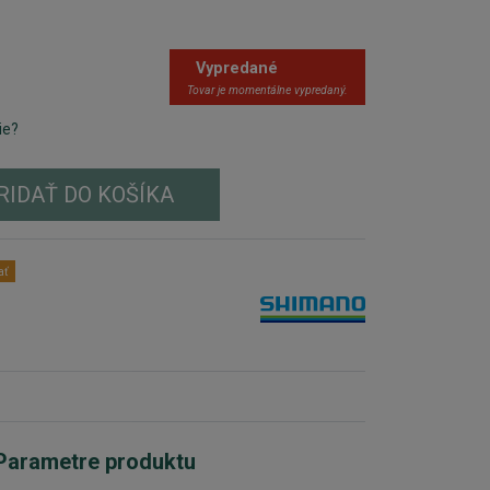
Vypredané
Tovar je momentálne vypredaný.
ie?
RIDAŤ DO KOŠÍKA
ať
Parametre produktu