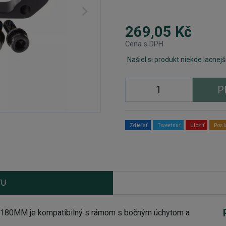
269,05 Kč
Cena s DPH
Našiel si produkt niekde lacnejš
P
Zdieľať
Tweetnuť
Uložiť
Posl
TU
180MM je kompatibilný s rámom s bočným úchytom a