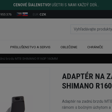
CENOVÉ ŠIALENSTVO!
UŠETRI S NAMI KAŽDÝ DEŇ...
 955 376
EUR
CZK
Y
PRÍSLUŠENSTVO A SERVIS
OBLEČENIE
CHRÁNIČE
adnú brzdu MTB SHIMANO R160P 160MM
ADAPTÉR NA 
SHIMANO R16
Adaptér na zadnú brzdu MT
rámom s bočným úchytom a 