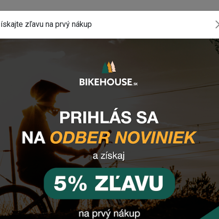
rzdu MTB SHIMANO R160P 160MM
ískajte zľavu na prvý nákup
komponentu? Z
anechajte nám
email
, správu
 tlačidlo vpravo dole).
INSTAGRAM
#BIKEHOUSESK