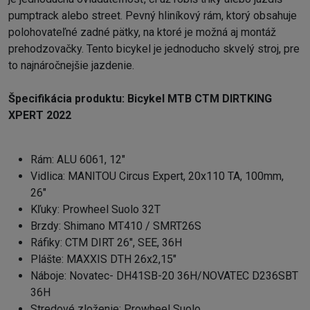
pumptrack alebo street. Pevný hliníkový rám, ktorý obsahuje
polohovateľné zadné pätky, na ktoré je možná aj montáž
prehodzovačky. Tento bicykel je jednoducho skvelý stroj, pre
to najnáročnejšie jazdenie.
Špecifikácia produktu:
Bicykel MTB CTM DIRTKING
XPERT 2022
Rám: ALU 6061, 12"
Vidlica: MANITOU Circus Expert, 20x110 TA, 100mm,
26"
Kľuky: Prowheel Suolo 32T
Brzdy: Shimano MT410 / SMRT26S
Ráfiky: CTM DIRT 26", SEE, 36H
Plášte: MAXXIS DTH 26x2,15"
Náboje: Novatec- DH41SB-20 36H/NOVATEC D236SBT
36H
Stredové zloženie: Prowheel Suolo