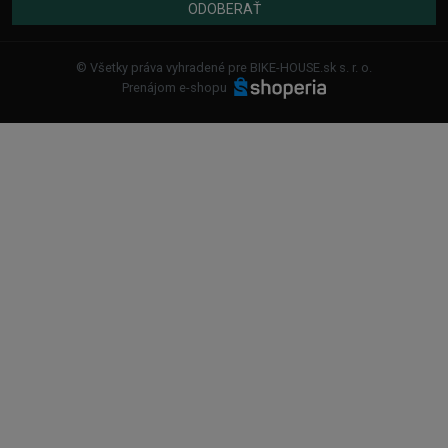
ODOBERAŤ
© Všetky práva vyhradené pre BIKE-HOUSE.sk s. r. o.
Prenájom e-shopu