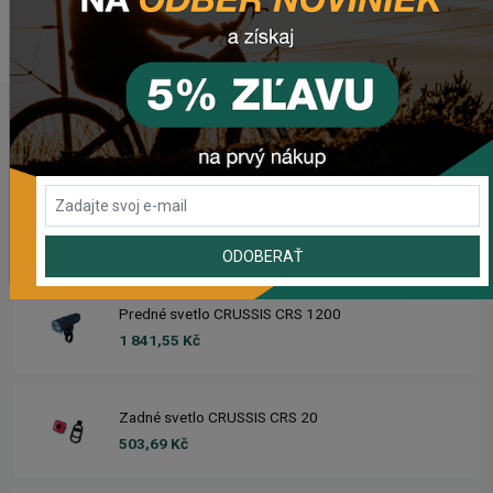
www.ctm.sk
POSLEDNÉ PRIDANÉ PRODUKTY
Brzdová páčka SHIMANO BL-MT200
318,19 Kč
ODOBERAŤ
Predné svetlo CRUSSIS CRS 1200
1 841,55 Kč
Zadné svetlo CRUSSIS CRS 20
503,69 Kč