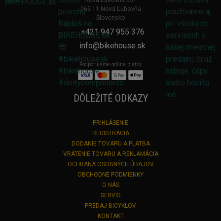
Nová Ľubovňa 531
065 11 Nová Ľubovňa
Slovensko
+421 947 955 376
info@bikehouse.sk
Podporujeme online platby
DÔLEŽITÉ ODKAZY
PRIHLÁSENIE
REGISTRÁCIA
DODANIE TOVARU A PLATBA
VRÁTENIE TOVARU A REKLAMÁCIA
OCHRANA OSOBNÝCH ÚDAJOV
OBCHODNÉ PODMIENKY
O NÁS
SERVIS
PREDAJ BICYKLOV
KONTAKT