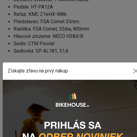
Pedále: HT-PA12A
Reťaz: KMC Z1eHX-W86
Predstavec: FSA Comet 35mm
Riaditka: FSA Comet, 35dia, 800mm
Hlavové zloženie: NECO H384/B
Sedlo: CTM Pivotal
Sedlovka: SP AL181, 31,6
Získajte zľavu na prvý nákup
Potrebujete poradiť s výberom? Tak potom určite
navštívte našu sekciu
Ako vybrať bicykel
.
Nenašli ste tam odpoveď na Vašu otázku? Zanechajte
nám
email
, správu na
Facebooku
alebo využite náš chat
(modré tlačidlo vpravo dole).
WEBOVÁ STRÁNKA VÝROBCU