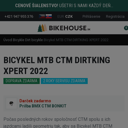
CENOVÉ ŠIALENSTVO!
UŠETRI S NAMI KAŽDÝ DEŇ...
+421 947 955 376
EUR
CZK
Prihlásenie
Registrácia
0
Úvod
Bicykle
Dirt bicykle
Bicykel MTB CTM DIRTKING XPERT 2022
BICYKEL MTB CTM DIRTKING
XPERT 2022
DOPRAVA ZDARMA
2 ROKY SERVISU ZDARMA
Darček zadarmo
Prilba BMX CTM BONKIT
Počas posledných rokov spoločnosť CTM spolu s ich
jazdcami ladili geometriu tak, aby sa Bicykel MTB CTM