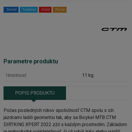
Zdieľať
Tweetnuť
Uložiť
Poslať
Parametre produktu
Hmotnosť
11 kg
POPIS PRODUKTU
Počas posledných rokov spoločnosť CTM spolu s ich
jazdcami ladili geometriu tak, aby sa Bicykel MTB CTM
DIRTKING XPERT 2022 zžil s každým prostredím. Základom
je jednoduchá ovládateľnosť, či už robíš triky alebo jazdíš