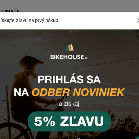
ULTIMATE
ískajte zľavu na prvý nákup
0mm
komponentu? Z
anechajte nám
email
, správu
tlačidlo vpravo dole).
INSTAGRAM
#BIKEHOUSESK