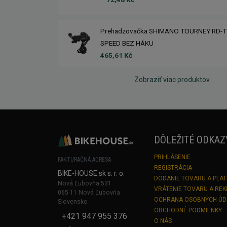
Prehadzovačka SHIMANO TOURNEY RD-T
SPEED BEZ HÁKU
465,61 Kč
Zobraziť viac produktov
DÔLEŽITÉ ODKAZ
PRIHLÁSENIE
FAKTURAČNÁ ADRESA
REGISTRÁCIA
BIKE-HOUSE.sk s. r. o.
DODANIE TOVARU A PLA
Nová Ľubovňa 531
VRÁTENIE TOVARU A RE
065 11 Nová Ľubovňa
OCHRANA OSOBNÝCH Ú
Slovensko
OBCHODNÉ PODMIENKY
+421 947 955 376
O NÁS