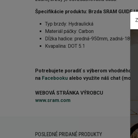
Špecifikácie produktu: Brzda SRAM GUIDE 
Z
Typ brzdy: Hydraulická
Materiál páčky: Carbon
Dĺžka hadice: predná-950mm, zadná-180
Kvapalina: DOT 5.1
Potrebujete poradiť s výberom vhodného 
na
Facebooku
alebo využite náš chat (modré 
WEBOVÁ STRÁNKA VÝROBCU
www.sram.com
POSLEDNÉ PRIDANÉ PRODUKTY