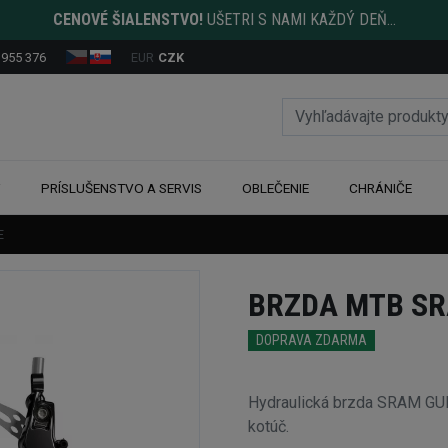
CENOVÉ ŠIALENSTVO!
UŠETRI S NAMI KAŽDÝ DEŇ...
 955 376
EUR
CZK
Y
PRÍSLUŠENSTVO A SERVIS
OBLEČENIE
CHRÁNIČE
E
BRZDA MTB SR
DOPRAVA ZDARMA
Hydraulická brzda SRAM GUI
kotúč.