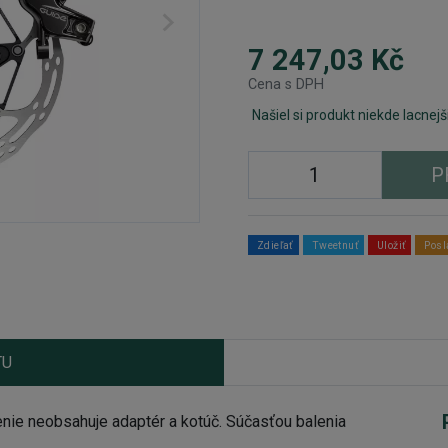
7 247,03 Kč
Cena s DPH
Našiel si produkt niekde lacnejš
P
Zdieľať
Tweetnuť
Uložiť
Posl
TU
ie neobsahuje adaptér a kotúč. Súčasťou balenia