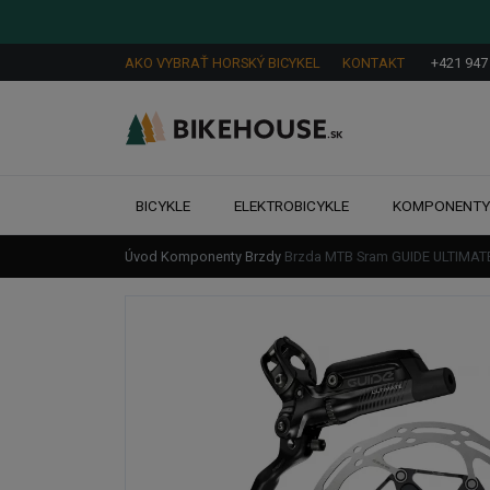
AKO VYBRAŤ HORSKÝ BICYKEL
KONTAKT
+421 947
BICYKLE
ELEKTROBICYKLE
KOMPONENT
Úvod
Komponenty
Brzdy
Brzda MTB Sram GUIDE ULTIMAT