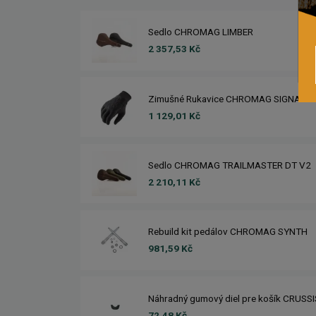
Sedlo CHROMAG LIMBER
2 357,53 Kč
Zimušné Rukavice CHROMAG SIGNAL
1 129,01 Kč
Sedlo CHROMAG TRAILMASTER DT V2
2 210,11 Kč
Rebuild kit pedálov CHROMAG SYNTH
981,59 Kč
Náhradný gumový diel pre košík CRUSS
72,48 Kč