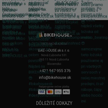
FAKTURAČNÁ ADRESA
BIKE-HOUSE.sk s. r. o.
Nová Ľubovňa 531
065 11 Nová Ľubovňa
Slovensko
+421 947 955 376
info@bikehouse.sk
Podporujeme online platby
DÔLEŽITÉ ODKAZY