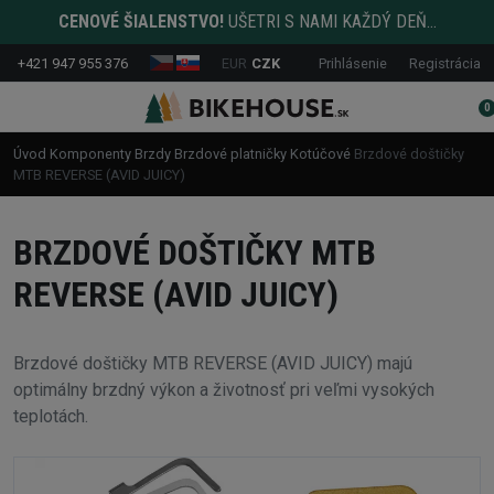
CENOVÉ ŠIALENSTVO!
UŠETRI S NAMI KAŽDÝ DEŇ...
+421 947 955 376
EUR
CZK
Prihlásenie
Registrácia
0
Úvod
Komponenty
Brzdy
Brzdové platničky
Kotúčové
Brzdové doštičky
MTB REVERSE (AVID JUICY)
BRZDOVÉ DOŠTIČKY MTB
REVERSE (AVID JUICY)
Brzdové doštičky MTB REVERSE (AVID JUICY) majú
optimálny brzdný výkon a životnosť pri veľmi vysokých
teplotách.