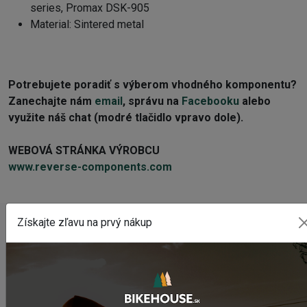
series, Promax DSK-905
Material: Sintered metal
Potrebujete poradiť s výberom vhodného komponentu?
Zanechajte nám
email
, správu na
Facebooku
alebo
využite náš chat (modré tlačidlo vpravo dole).
WEBOVÁ STRÁNKA VÝROBCU
www.reverse-components.com
Získajte zľavu na prvý nákup
POSLEDNÉ PRIDANÉ PRODUKTY
Sedlo CHROMAG LIMBER
2 420,18 Kč