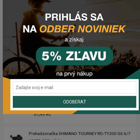
Zimušné Rukavice CHROMAG SIGNAL
1 104,44 Kč
Sedlo CHROMAG TRAILMASTER DT V2
2 223,62 Kč
Rebuild kit pedálov CHROMAG SYNTH
1 006,16 Kč
ODOBERAŤ
Náhradný gumový diel pre košík CRUSSIS YBC-01
61,43 Kč
Prehadzovačka SHIMANO TOURNEY RD-TY200 GS 6/7