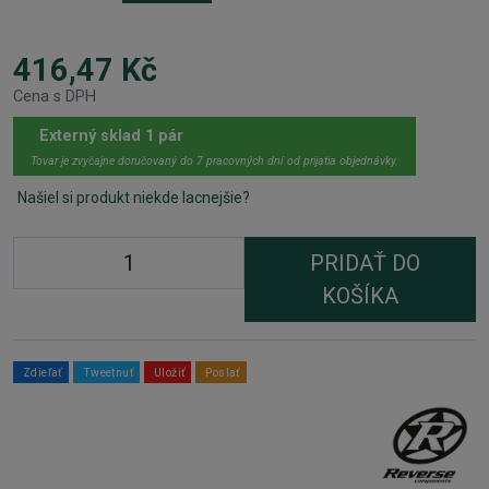
416,47 Kč
Cena s DPH
Externý sklad 1 pár
Tovar je zvyčajne doručovaný do 7 pracovných dní od prijatia objednávky.
Našiel si produkt niekde lacnejšie?
PRIDAŤ DO
KOŠÍKA
Zdieľať
Tweetnuť
Uložiť
Poslať