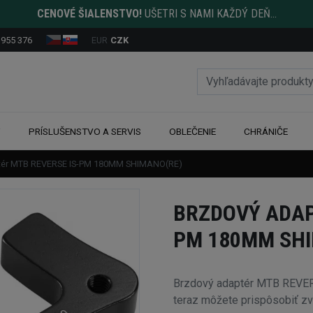
CENOVÉ ŠIALENSTVO!
UŠETRI S NAMI KAŽDÝ DEŇ...
 955 376
EUR
CZK
Y
PRÍSLUŠENSTVO A SERVIS
OBLEČENIE
CHRÁNIČE
tér MTB REVERSE IS-PM 180MM SHIMANO(RE)
BRZDOVÝ ADAP
PM 180MM SH
Brzdový adaptér MTB REVE
teraz môžete prispôsobiť zv