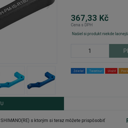
367,33 Kč
Cena s DPH
Našiel si produkt niekde lacnejš
P
Zdieľať
Tweetnuť
Uložiť
Posl
TU
HIMANO(RE) s ktorým si teraz môžete prispôsobiť