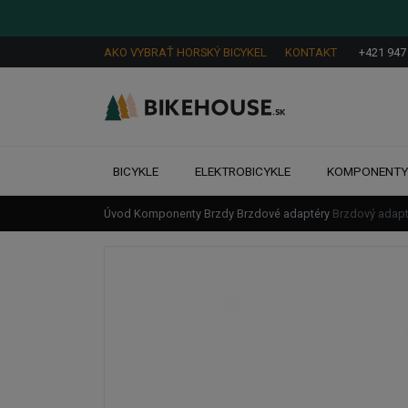
AKO VYBRAŤ HORSKÝ BICYKEL
KONTAKT
+421 947
BICYKLE
ELEKTROBICYKLE
KOMPONENT
Úvod
Komponenty
Brzdy
Brzdové adaptéry
Brzdový adap