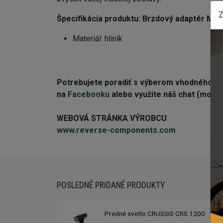
Z
Špecifikácia produktu:
Brzdový adaptér MT
Materiál: hliník
Potrebujete poradiť s výberom vhodného 
na
Facebooku
alebo využite náš chat (modré 
WEBOVÁ STRÁNKA VÝROBCU
www.reverse-components.com
POSLEDNÉ PRIDANÉ PRODUKTY
Predné svetlo CRUSSIS CRS 1200