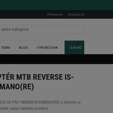
Prihlásenie
Registrácia
TEAM
BLOG
VÝROBCOVIA
0,00 KČ
TÉR MTB REVERSE IS-
IMANO(RE)
RSE IS-PM 180MM SHIMANO(RE) s ktorým si
yšok vašej vlastnej zostavy.