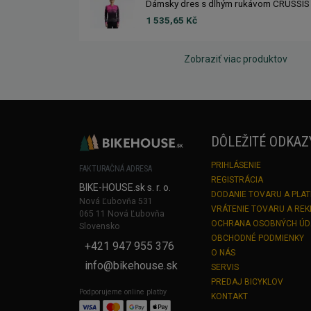
Dámsky dres s dlhým rukávom CRUSSIS
1 535,65 Kč
Zobraziť viac produktov
DÔLEŽITÉ ODKAZ
PRIHLÁSENIE
FAKTURAČNÁ ADRESA
REGISTRÁCIA
BIKE-HOUSE.sk s. r. o.
DODANIE TOVARU A PLA
Nová Ľubovňa 531
VRÁTENIE TOVARU A RE
065 11 Nová Ľubovňa
OCHRANA OSOBNÝCH Ú
Slovensko
OBCHODNÉ PODMIENKY
+421 947 955 376
O NÁS
info@bikehouse.sk
SERVIS
PREDAJ BICYKLOV
Podporujeme online platby
KONTAKT