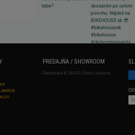
Y
PREDAJŇA / SHOWROOM
SL
Garbiarska 8, 064 01 Stará Ľubovňa
TBA
OD
KLAMÁCIA
DAJOV