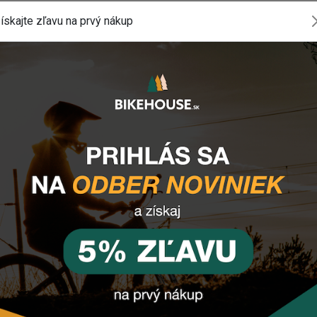
ískajte zľavu na prvý nákup
B REVERSE IS-PM 180MM SHIMANO(RE)
komponentu? Zanechajte nám
email
, správu
tlačidlo vpravo dole).
INSTAGRAM
#BIKEHOUSESK