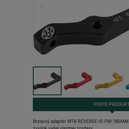
POPIS PRODUK
Brzdový adaptér MTB REVERSE IS-PM 180MM S
zvyšok vašej vlastnej zostavy.