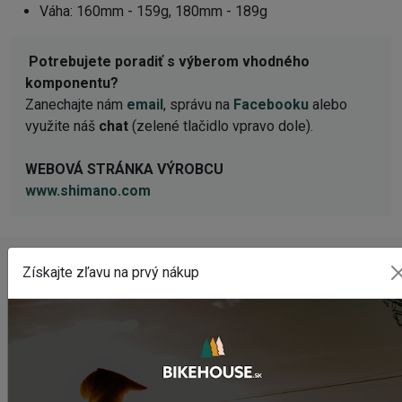
Váha: 160mm - 159g, 180mm - 189g
Potrebujete poradiť s výberom vhodného
komponentu?
Zanechajte nám
email
, správu na
Facebooku
alebo
využite náš
chat
(zelené tlačidlo vpravo dole).
WEBOVÁ STRÁNKA VÝROBCU
www.shimano.com
Získajte zľavu na prvý nákup
POSLEDNÉ PRIDANÉ PRODUKTY
Predné svetlo CRUSSIS CRS 1200
1 841,55 Kč