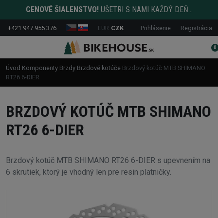
CENOVÉ ŠIALENSTVO!
UŠETRI S NAMI KAŽDÝ DEŇ...
+421 947 955 376
EUR
CZK
Prihlásenie
Registrácia
0
Úvod
Komponenty
Brzdy
Brzdové kotúče
Brzdový kotúč MTB SHIMANO
RT26 6-DIER
BRZDOVÝ KOTÚČ MTB SHIMANO
RT26 6-DIER
Brzdový kotúč MTB SHIMANO RT26 6-DIER s upevnením na
6 skrutiek, ktorý je vhodný len pre resin platničky.