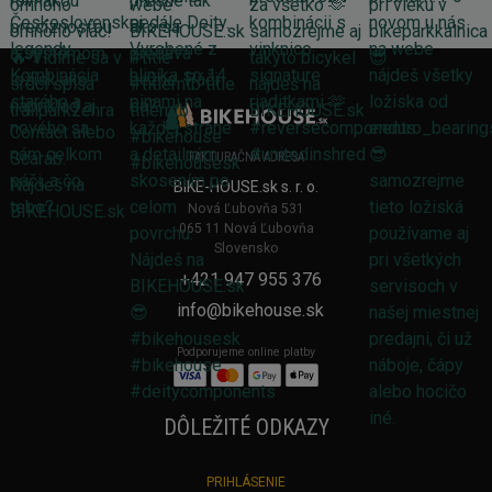
FAKTURAČNÁ ADRESA
BIKE-HOUSE.sk s. r. o.
Nová Ľubovňa 531
065 11 Nová Ľubovňa
Slovensko
+421 947 955 376
info@bikehouse.sk
Podporujeme online platby
DÔLEŽITÉ ODKAZY
PRIHLÁSENIE