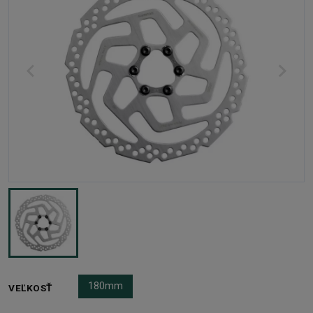
180mm
VEĽKOSŤ