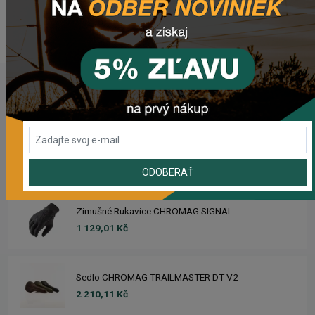
WEBOVÁ STRÁNKA VÝROBCU
www.liv-cycling.com
POSLEDNÉ PRIDANÉ PRODUKTY
Sedlo CHROMAG LIMBER
2 357,53 Kč
ODOBERAŤ
Zimušné Rukavice CHROMAG SIGNAL
1 129,01 Kč
Sedlo CHROMAG TRAILMASTER DT V2
2 210,11 Kč