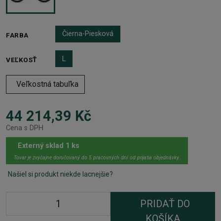
Čierna-Piesková
FARBA
L
VEĽKOSŤ
Veľkostná tabuľka
44 214,39 Kč
Cena s DPH
Externý sklad 1 ks
Tovar je zvyčajne doručovaný do 5 pracovných dní od prijatia objednávky.
Našiel si produkt niekde lacnejšie?
PRIDAŤ DO
KOŠÍKA