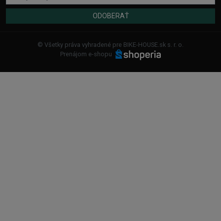
ODOBERAŤ
© Všetky práva vyhradené pre BIKE-HOUSE.sk s. r. o.
Prenájom e-shopu