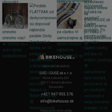
FAKTURAČNÁ ADRESA
BIKE-HOUSE.sk s. r. o.
Nová Ľubovňa 531
065 11 Nová Ľubovňa
Slovensko
+421 947 955 376
info@bikehouse.sk
Podporujeme online platby