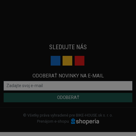
SLEDUJTE NÁS
ODOBERAŤ NOVINKY NA E-MAIL
ODOBERAŤ
© Všetky práva vyhradené pre BIKE-HOUSE.sk s. r. o.
Prenájom e-shopu