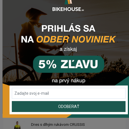
Predné svetlo CRUSSIS CRS 1200
74,95 €
Zadné svetlo CRUSSIS CRS 20
20,50 €
Dres CRUSSIS
66,50 €
Dámsky dres CRUSSIS
66,50 €
ODOBERAŤ
Dres s dlhým rukávom CRUSSIS