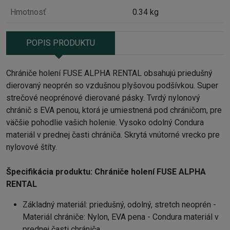
Hmotnosť
0.34 kg
POPIS PRODUKTU
Chrániče holení FUSE ALPHA RENTAL obsahujú priedušný
dierovaný neoprén so vzdušnou plyšovou podšívkou. Super
strečové neoprénové dierované pásky. Tvrdý nylonový
chránič s EVA penou, ktorá je umiestnená pod chráničom, pre
väčšie pohodlie vašich holenie. Vysoko odolný Condura
materiál v prednej časti chrániča. Skrytá vnútorné vrecko pre
nylovové štíty.
Špecifikácia produktu: Chrániče holení FUSE ALPHA
RENTAL
Základný materiál: priedušný, odolný, stretch neoprén -
Materiál chrániče: Nylon, EVA pena - Condura materiál v
prednej časti chrániča