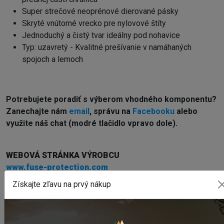
Super strečové neoprénové dierované pásky
Skryté vnútorné vrecko pre nylovové štíty
Jednoduchý a čistý tvar ideálny pod nohavice
Typ: uzavretý - Kvalitné prešívanie v namáhaných
spojoch a lemoch
Potrebujete poradiť s výberom vhodného komponentu?
Z
anechajte nám
email
, správu na
Facebooku
alebo
využite náš chat (modré tlačidlo vpravo dole).
WEBOVÁ STRÁNKA VÝROBCU
www.fuse-protection.com
Získajte zľavu na prvý nákup
POSLEDNÉ PRIDANÉ PRODUKTY