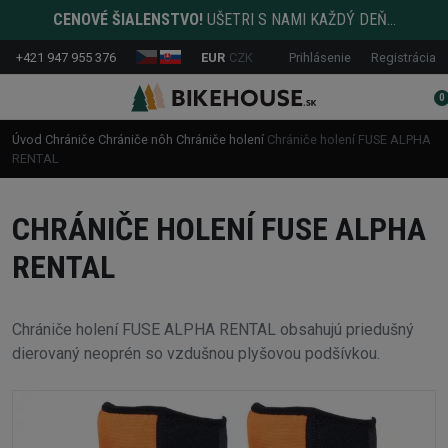
CENOVÉ ŠIALENSTVO!
UŠETRI S NAMI KAŽDÝ DEŇ...
+421 947 955 376
EUR
CZK
Prihlásenie
Registrácia
0
Úvod
Chrániče
Chrániče nôh
Chrániče holení
Chrániče holení FUSE ALPHA
RENTAL
CHRÁNIČE HOLENÍ FUSE ALPHA
RENTAL
Chrániče holení FUSE ALPHA RENTAL obsahujú priedušný
dierovaný neoprén so vzdušnou plyšovou podšívkou.