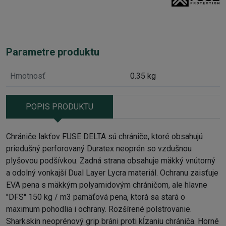
Parametre produktu
Hmotnosť
0.35 kg
POPIS PRODUKTU
Chrániče lakťov FUSE DELTA sú chrániče, ktoré obsahujú
priedušný perforovaný Duratex neoprén so vzdušnou
plyšovou podšívkou. Zadná strana obsahuje mäkký vnútorný
a odolný vonkajší Dual Layer Lycra materiál. Ochranu zaisťuje
EVA pena s mäkkým polyamidovým chráničom, ale hlavne
''DFS'' 150 kg / m3 pamäťová pena, ktorá sa stará o
maximum pohodlia i ochrany. Rozšírené polstrovanie.
Sharkskin neoprénový grip bráni proti kĺzaniu chrániča. Horné