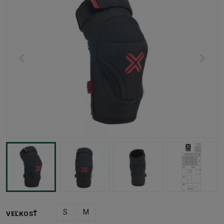
S
M
VEĽKOSŤ