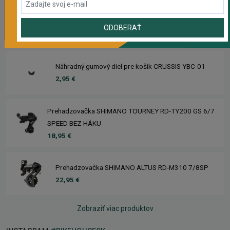
Rebuild kit pedálov CHROMAG SYNTH
ODOBERAŤ
39,95 €
Náhradný gumový diel pre košík CRUSSIS YBC-01
2,95 €
Prehadzovačka SHIMANO TOURNEY RD-TY200 GS 6/7
SPEED BEZ HÁKU
18,95 €
Prehadzovačka SHIMANO ALTUS RD-M310 7/8SP
22,95 €
Zobraziť viac produktov