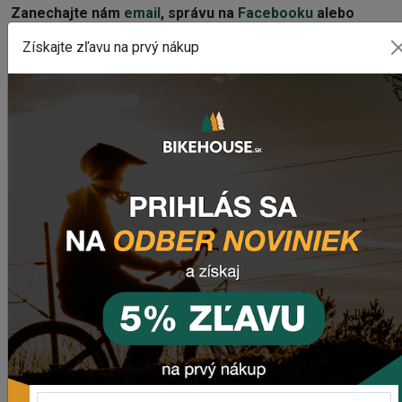
Z
anechajte nám
email
, správu na
Facebooku
alebo
využite náš chat (modré tlačidlo vpravo dole).
Získajte zľavu na prvý nákup
WEBOVÁ STRÁNKA VÝROBCU
www.fuse-protection.com
POSLEDNÉ PRIDANÉ PRODUKTY
Zimušné Rukavice CHROMAG SIGNAL
45,95 €
Sedlo CHROMAG TRAILMASTER DT V2
89,95 €