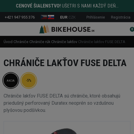
CENOVÉ ŠIALENSTVO!
UŠETRI S NAMI KAŽDÝ DEŇ...
+421 947 955 376
EUR
CZK
Prihlásenie
Registrácia
0
Úvod
Chrániče
Chrániče rúk
Chrániče lakťov
Chrániče lakťov FUSE DELTA
CHRÁNIČE LAKŤOV FUSE DELTA
-5%
AKCIA
Chrániče lakťov FUSE DELTA sú chrániče, ktoré obsahujú
priedušný perforovaný Duratex neoprén so vzdušnou
plyšovou podšívkou.