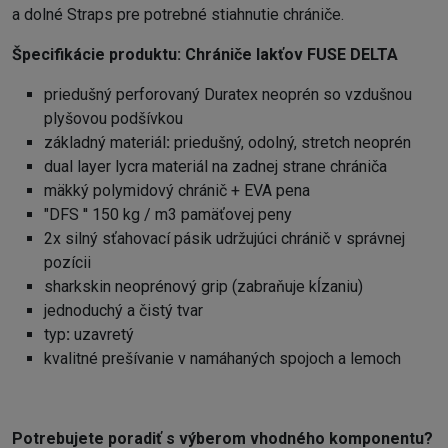
a dolné Straps pre potrebné stiahnutie chrániče.
Špecifikácie produktu:
Chrániče lakťov FUSE DELTA
priedušný perforovaný Duratex neoprén so vzdušnou
plyšovou podšívkou
základný materiál
:
priedušný, odolný, stretch neoprén
dual layer lycra materiál na zadnej strane chrániča
mäkký polymidový chránič + EVA pena
"DFS '' 150 kg / m3 pamäťovej peny
2x silný sťahovací pásik udržujúci chránič v správnej
pozícii
sharkskin neoprénový grip (zabraňuje kĺzaniu)
jednoduchý a čistý tvar
typ
:
uzavretý
kvalitné prešívanie v namáhaných spojoch a lemoch
Potrebujete poradiť s výberom vhodného komponentu?