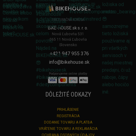
FAKTURAČNÁ ADRESA
BIKE-HOUSE.sk s. r. o.
Nová Ľubovňa 531
065 11 Nová Ľubovňa
Slovensko
+421 947 955 376
info@bikehouse.sk
Podporujeme online platby
DÔLEŽITÉ ODKAZY
PRIHLÁSENIE
REGISTRÁCIA
DODANIE TOVARU A PLATBA
VRÁTENIE TOVARU A REKLAMÁCIA
OCHRANA OSOBNÝCH ÚDAJOV