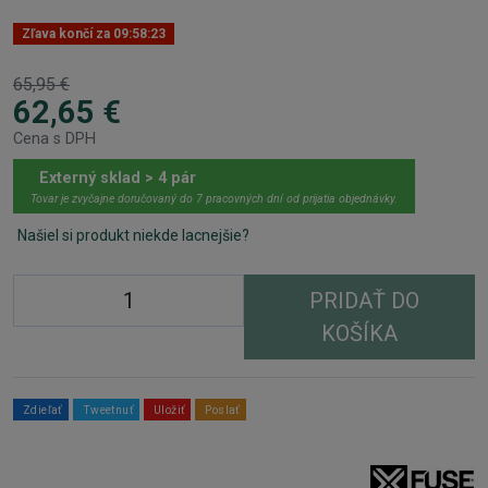
Zľava končí za
09:58:23
65,95 €
62,65 €
Cena s DPH
Externý sklad > 4 pár
Tovar je zvyčajne doručovaný do 7 pracovných dní od prijatia objednávky.
Našiel si produkt niekde lacnejšie?
PRIDAŤ DO
KOŠÍKA
Zdieľať
Tweetnuť
Uložiť
Poslať