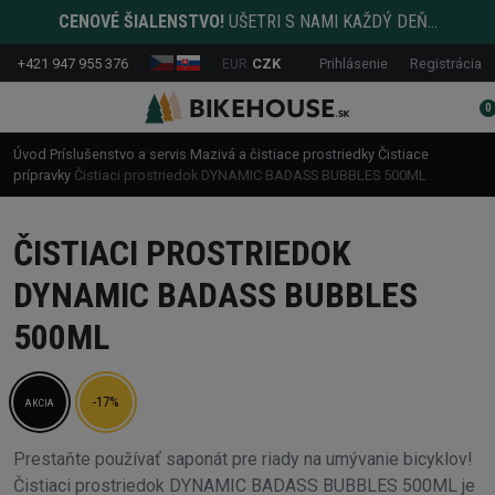
CENOVÉ ŠIALENSTVO!
UŠETRI S NAMI KAŽDÝ DEŇ...
+421 947 955 376
EUR
CZK
Prihlásenie
Registrácia
0
Úvod
Príslušenstvo a servis
Mazivá a čistiace prostriedky
Čistiace
prípravky
Čistiaci prostriedok DYNAMIC BADASS BUBBLES 500ML
ČISTIACI PROSTRIEDOK
DYNAMIC BADASS BUBBLES
500ML
-17%
AKCIA
Prestaňte používať saponát pre riady na umývanie bicyklov!
Čistiaci prostriedok DYNAMIC BADASS BUBBLES 500ML je