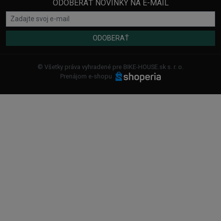
ODOBERAŤ NOVINKY NA E-MAIL
ODOBERAŤ
© Všetky práva vyhradené pre BIKE-HOUSE.sk s. r. o.
Prenájom e-shopu