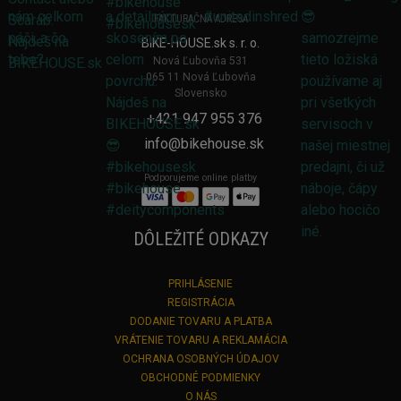
FAKTURAČNÁ ADRESA
BIKE-HOUSE.sk s. r. o.
Nová Ľubovňa 531
065 11 Nová Ľubovňa
Slovensko
+421 947 955 376
info@bikehouse.sk
Podporujeme online platby
DÔLEŽITÉ ODKAZY
PRIHLÁSENIE
REGISTRÁCIA
DODANIE TOVARU A PLATBA
VRÁTENIE TOVARU A REKLAMÁCIA
OCHRANA OSOBNÝCH ÚDAJOV
OBCHODNÉ PODMIENKY
O NÁS