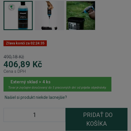
Zľava končí za
02:24:35
490,18 Kč
406,89 Kč
Cena s DPH
Externý sklad > 4 ks
Tovar je zvyčajne doručovaný do 5 pracovných dní od prijatia objednávky.
Našiel si produkt niekde lacnejšie?
PRIDAŤ DO
KOŠÍKA