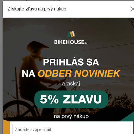
využite náš
chat
(zelené tlačidlo vpravo dole).
Získajte zľavu na prvý nákup
WEBOVÁ STRÁNKA VÝROBCU
www.dynamicbikecare.com
POSLEDNÉ PRIDANÉ PRODUKTY
Predné svetlo CRUSSIS CRS 1200
1 841,55 Kč
Zadné svetlo CRUSSIS CRS 20
503,69 Kč
Dres CRUSSIS