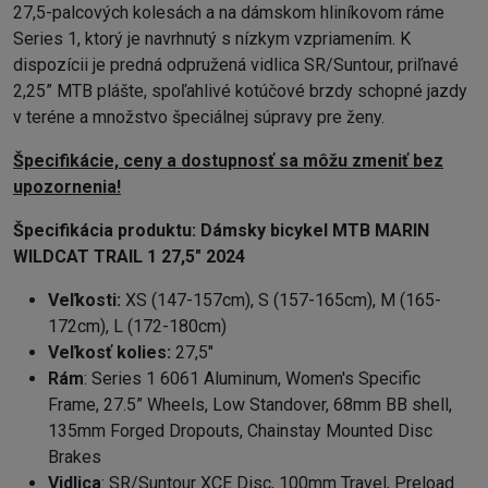
27,5-palcových kolesách a na dámskom hliníkovom ráme
Series 1, ktorý je navrhnutý s nízkym vzpriamením. K
dispozícii je predná odpružená vidlica SR/Suntour, priľnavé
2,25” MTB plášte, spoľahlivé kotúčové brzdy schopné jazdy
v teréne a množstvo špeciálnej súpravy pre ženy.
Špecifikácie, ceny a dostupnosť sa môžu zmeniť bez
upozornenia!
Špecifikácia produktu:
Dámsky bicykel MTB MARIN
WILDCAT TRAIL 1 27,5" 2024
Veľkosti:
XS (147-157cm), S (157-165cm), M (165-
172cm), L (172-180cm)
Veľkosť kolies:
27,5"
Rám
: Series 1 6061 Aluminum, Women's Specific
Frame, 27.5” Wheels, Low Standover, 68mm BB shell,
135mm Forged Dropouts, Chainstay Mounted Disc
Brakes
Vidlica
: SR/Suntour XCE Disc, 100mm Travel, Preload