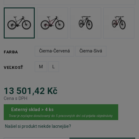
Čierna-Červená
Čierna-Sivá
FARBA
M
L
VEĽKOSŤ
13 501,42 Kč
Cena s DPH
Externý sklad > 4 ks
Tovar je zvyčajne doručovaný do 5 pracovných dní od prijatia objednávky.
Našiel si produkt niekde lacnejšie?