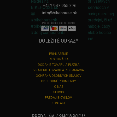
+421 947 955 376
info@bikehouse.sk
Podporujeme online platby
DÔLEŽITÉ ODKAZY
PRIHLÁSENIE
REGISTRÁCIA
DODANIE TOVARU A PLATBA
VRÁTENIE TOVARU A REKLAMÁCIA
OCHRANA OSOBNÝCH ÚDAJOV
OBCHODNÉ PODMIENKY
O NÁS
SERVIS
PREDAJ BICYKLOV
KONTAKT
PREDAJŇA / SHOWROOM