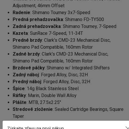
Adjustment, 46mm Offset
Radenie
: Shimano Tourney 3x7-Speed
Predná prehadzovačka
: Shimano FD-TY500
Zadná prehadzovačka
: Shimano Tourney, 7-Speed
Kazeta
: SunRace 7-Speed, 11-34T
Predné brzdy
: Clark's CMD-23 Mechanical Disc,
Shimano Pad Compatible, 160mm Rotor
Zadné brzdy
: Clark's CMD-23 Mechanical Disc,
Shimano Pad Compatible, 160mm Rotor
Brzdové páčky
: Shimano w/ Integrated Shifters
Zadný náboj
: Forged Alloy, Disc, 32H
Predný náboj
: Forged Alloy, Disc, 32H
Špice
: 14g Black Stainless Steel
Ráfiky
: Marin, Double Wall Alloy
Plášte
: MTB, 27.5x2.25"
Stredové zloženie
: Sealed Cartridge Bearings, Square
Taper
Kľuky
: Alloy Crank, Steel Chainrings, 42/34/24T
Získajte zľavu na prvý nákup