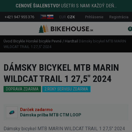
CENOVÉ ŠIALENSTVO!
UŠETRI S NAMI KAŽDÝ DEŇ...
+421 947 955 376
EUR
CZK
Prihlásenie
Registrácia
0
Úvod
Bicykle
Horské bicykle
Pevné / Hardtail
Dámsky bicykel MTB MARIN
WILDCAT TRAIL 1 27,5" 2024
DÁMSKY BICYKEL MTB MARIN
WILDCAT TRAIL 1 27,5" 2024
DOPRAVA ZDARMA
2 ROKY SERVISU ZDARMA
Darček zadarmo
Dámska prilba MTB CTM LOOP
Dámsky bicykel MTB MARIN WILDCAT TRAIL 1 27,5" 2024