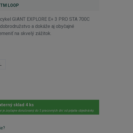
CTM LOOP
bicykel GIANT EXPLORE E+ 3 PRO STA 700C
 dobrodružstvo a dokáže aj obyčajné
meniť na skvelý zážitok.
L
xterný sklad 4 ks
r je zvyčajne doručovaný do 5 pracovných dní od prijatia objednávky.
ie?