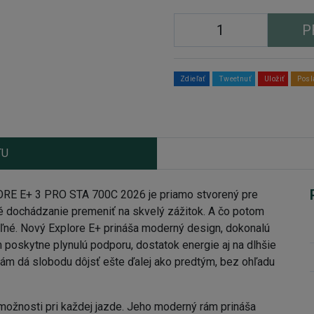
P
Zdieľať
Tweetnuť
Uložiť
Posl
TU
ORE E+ 3 PRO STA 700C 2026 je priamo stvorený pre
 dochádzanie premeniť na skvelý zážitok. A čo potom
eľné. Nový Explore E+ prináša moderný design, dokonalú
m poskytne plynulú podporu, dostatok energie aj na dlhšie
ám dá slobodu dôjsť ešte ďalej ako predtým, bez ohľadu
 možnosti pri každej jazde. Jeho moderný rám prináša