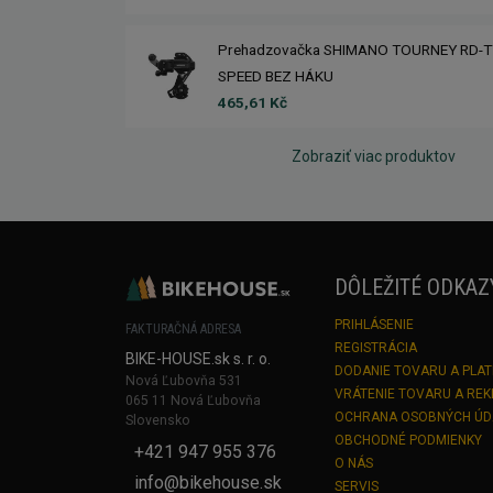
Prehadzovačka SHIMANO TOURNEY RD-T
SPEED BEZ HÁKU
465,61 Kč
Zobraziť viac produktov
DÔLEŽITÉ ODKAZ
PRIHLÁSENIE
FAKTURAČNÁ ADRESA
REGISTRÁCIA
BIKE-HOUSE.sk s. r. o.
DODANIE TOVARU A PLA
Nová Ľubovňa 531
VRÁTENIE TOVARU A RE
065 11 Nová Ľubovňa
OCHRANA OSOBNÝCH Ú
Slovensko
OBCHODNÉ PODMIENKY
+421 947 955 376
O NÁS
info@bikehouse.sk
SERVIS