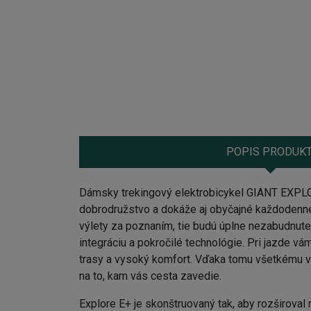
POPIS PRODUK
Dámsky trekingový elektrobicykel GIANT EXPL
dobrodružstvo a dokáže aj obyčajné každodenné
výlety za poznaním, tie budú úplne nezabudnut
integráciu a pokročilé technológie. Pri jazde vá
trasy a vysoký komfort. Vďaka tomu všetkému v
na to, kam vás cesta zavedie.
Explore E+ je skonštruovaný tak, aby rozširoval