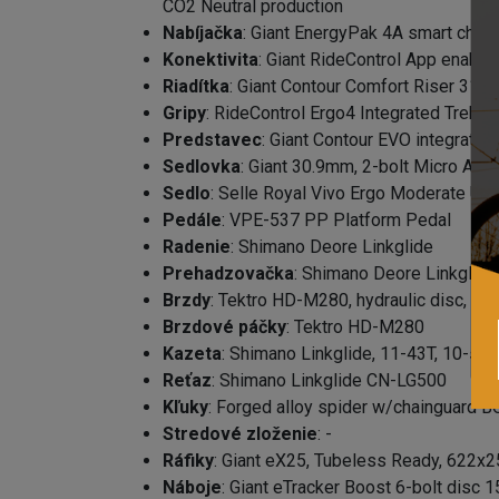
CO2 Neutral production
Nabíjačka
: Giant EnergyPak 4A smart char
Konektivita
: Giant RideControl App enable
Riadítka
: Giant Contour Comfort Riser 31
Gripy
: RideControl Ergo4 Integrated Trekki
Predstavec
: Giant Contour EVO integra
Sedlovka
: Giant 30.9mm, 2-bolt Micro Adj
Sedlo
: Selle Royal Vivo Ergo Moderate Un
Pedále
: VPE-537 PP Platform Pedal
Radenie
: Shimano Deore Linkglide
Prehadzovačka
: Shimano Deore Linkglid
Brzdy
: Tektro HD-M280, hydraulic disc, 1
Brzdové páčky
: Tektro HD-M280
Kazeta
: Shimano Linkglide, 11-43T, 10-sp
Reťaz
: Shimano Linkglide CN-LG500
Kľuky
: Forged alloy spider w/chainguard B
Stredové zloženie
: -
Ráfiky
: Giant eX25, Tubeless Ready, 622x
Náboje
: Giant eTracker Boost 6-bolt dis