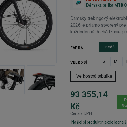
Dámska prilba MTB 
Dámsky trekingový elektro
2026 je priamo stvorený pre
každodenné dochádzanie pre
Hnedá
FARBA
S
M
VEĽKOSŤ
Veľkostná tabuľka
93 355,14
E
Kč
Tova
Cena s DPH
Našiel si produkt niekde lacnejš