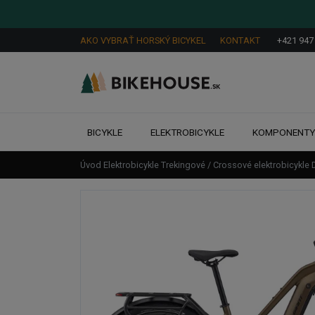
AKO VYBRAŤ HORSKÝ BICYKEL
KONTAKT
+421 947
BICYKLE
ELEKTROBICYKLE
KOMPONENT
Úvod
Elektrobicykle
Trekingové / Crossové elektrobicykle