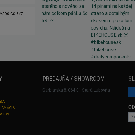
Y200 GS 6/7
Y
PREDAJŇA / SHOWROOM
SL
Garbiarska 8, 064 01 Stará Ľubovňa
TBA
OD
KLAMÁCIA
DAJOV