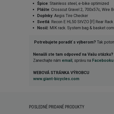
Špice
: Stainless steel, e-bike optimized
Plášte
: Crosscut Gravel 2, 700x57c, Wire B
Doplnky
: Aegis Tire Checker
Svetlá
: Recon E HL50 StVZO [F] Rear Rack In
Nosič
: MIK rack. System bag & basket comp
Potrebujete poradiť s výberom?
Tak potom
Nenašli ste tam odpoveď na Vašu otázku?
Zanechajte nám
email
, správu na
Facebooku
WEBOVÁ STRÁNKA VÝROBCU
www.giant-bicycles.com
POSLEDNÉ PRIDANÉ PRODUKTY