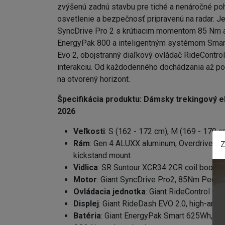
zvýšenú zadnú stavbu pre tiché a nenáročné poho
osvetlenie a bezpečnosť pripravenú na radar. J
SyncDrive Pro 2 s krútiacim momentom 85 Nm a 
EnergyPak 800 a inteligentným systémom Smart
Evo 2, obojstranný diaľkový ovládač RideControl 
interakciu. Od každodenného dochádzania až po 
na otvorený horizont.
Špecifikácia produktu:
Dámsky trekingový e
2026
Veľkosti
: S (162 - 172 cm), M (169 - 179 c
Rám
: Gen 4 ALUXX aluminum, Overdrive 1.8"
Z
kickstand mount
Vidlica
: SR Suntour XCR34 2CR coil boos
Motor
: Giant SyncDrive Pro2, 85Nm Pedal
Ovládacia jednotka
: Giant RideControl Go
Displej
: Giant RideDash EVO 2.0, high-angle 
Batéria
: Giant EnergyPak Smart 625Wh, Al