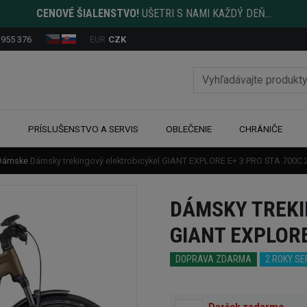
CENOVÉ ŠIALENSTVO!
UŠETRI S NAMI KAŽDÝ DEŇ...
 955 376
EUR
CZK
Y
PRÍSLUŠENSTVO A SERVIS
OBLEČENIE
CHRÁNIČE
Dámske
Dámsky trekingový elektrobicykel GIANT EXPLORE E+ 3 PRO STA 700C 
DÁMSKY TREKI
GIANT EXPLORE
DOPRAVA ZDARMA
2 ROKY S
Darček zadarmo