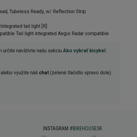
ead, Tubeless Ready, w/ Reflection Strip
tegrated tail light [R]
atible Tail light integrated Aegis Radar compatible
 určite navštívte našu sekciu
Ako vybrať bicykel
.
alebo využite náš
chat
(zelené tlačidlo vpravo dole).
INSTAGRAM
#BIKEHOUSESK