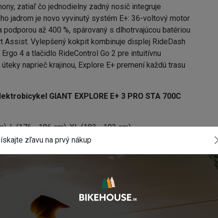
ny, zatiaľ čo jednodielny zadný nosič integruje
eho jadrom je novo vyvinutý systém E+: 36-voltový motor
podporou až 400 %, spárovaný s dlhotrvajúcou batériou
 Assist. Vylepšený kokpit kombinuje displej RideDash
Ergo 4 a tlačidlo RideControl Go 2 pre intuitívnu
úteky naprieč krajinou, Explore E+ premení každú trasu
lektrobicykel GIANT EXPLORE E+ 3 PRO STA 700C
m), L (176 - 186 cm), XL (183 - 193 cm)
 - 1.5" head tube, integrated battery, integrated KSA40
ískajte zľavu na prvý nákup
t 100mm travel 15x110mm AH axle
Plus 6-Sensor technology
 2 Giant RideControl Ergo4 Single Remote
visibility, 3" full color LCD display, on-board navigation
uminium casing with highest safety standard (EN50604),