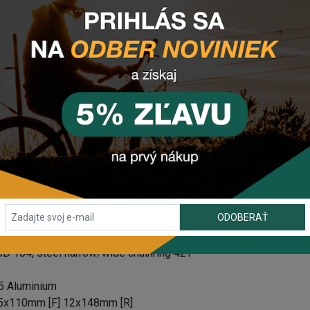
ger compact, 60% charge in 2:30h
d ANT+ wireless display signal with e-bike profile
.8x720mm
ng (w/Bar-end)
ted 16⁰ NEW (S/M:80mm L/XL/XXL 100mm)
ustable, Forged Aluminium
isex
e 10-speed
80mm
ODOBERAŤ
eed
CD 104, steel narrow/wide chainring 42T
25 Aluminium
c 15x110mm [F] 12x148mm [R]