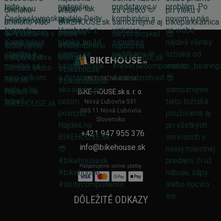
FAKTURAČNÁ ADRESA
BIKE-HOUSE.sk s. r. o.
Nová Ľubovňa 531
065 11 Nová Ľubovňa
Slovensko
+421 947 955 376
info@bikehouse.sk
Podporujeme online platby
DÔLEŽITÉ ODKAZY