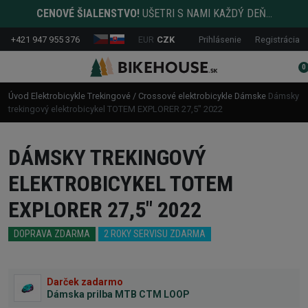
CENOVÉ ŠIALENSTVO!
UŠETRI S NAMI KAŽDÝ DEŇ...
+421 947 955 376
EUR
CZK
Prihlásenie
Registrácia
0
Úvod
Elektrobicykle
Trekingové / Crossové elektrobicykle
Dámske
Dámsky
trekingový elektrobicykel TOTEM EXPLORER 27,5" 2022
DÁMSKY TREKINGOVÝ
ELEKTROBICYKEL TOTEM
EXPLORER 27,5" 2022
DOPRAVA ZDARMA
2 ROKY SERVISU ZDARMA
Darček zadarmo
Dámska prilba MTB CTM LOOP