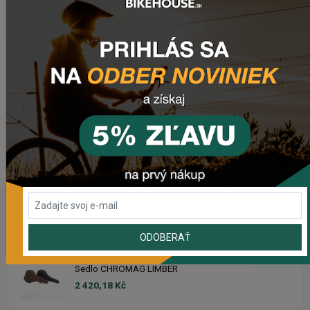
Potrebujete poradiť s výberom?
Tak potom určite
navštívte našu sekciu
Ako vybrať bicykel
.
Nenašli ste tam odpoveď na Vašu otázku?
Zanechajte nám
email
, správu na
Facebooku
alebo
využite náš
chat
(zelené tlačidlo vpravo dole).
WEBOVÁ STRÁNKA VÝROBCU
www.totembikes.cz
POSLEDNÉ PRIDANÉ PRODUKTY
ODOBERAŤ
Sedlo CHROMAG LIMBER
2 420,18 Kč