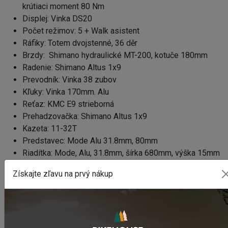
krútiaci moment 80 Nm
Displej: Vinka DS20
Počet režimov: 5 + Walk asistent
Ráfiky: Totem dvojstenné, 36 děr
Brzdy: Shimano hydraulické MT-200, kotuče 180mm
Radenie: Shimano Altus 1x9
Prevodník: Vinka 38 zubov
Kľuky: Vinka 170mm. Alu
Reťaz: KMC E9 strieborná
Prehadzovačka: Shimano Altus 1x9
Kazeta: 11-32T
Predstavec: Mode Alu 31.8mm, 80mm
Riadítka: Mode, Alu, 31.8mm, šírka 680mm, výška 15mm
Plášte: CST Sport All Terain 27.5x2.10
Získajte zľavu na prvý nákup
Náboje: Novatec Alu, disc 6 dier
Sedlo: Selle Royal City
Sedlovka: Mode alu 30,9mm
Dojazd až 200 km