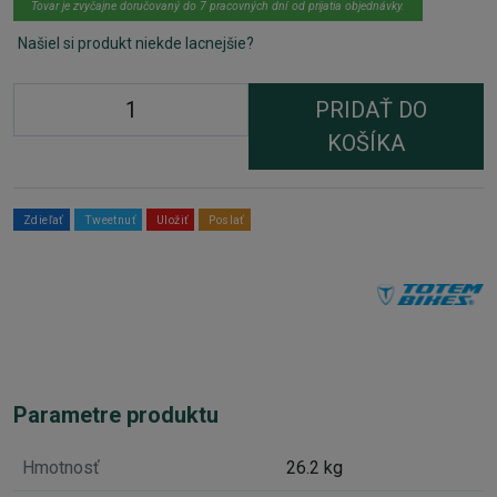
Tovar je zvyčajne doručovaný do 7 pracovných dní od prijatia objednávky.
Našiel si produkt niekde lacnejšie?
PRIDAŤ DO
KOŠÍKA
Zdieľať
Tweetnuť
Uložiť
Poslať
Parametre produktu
Hmotnosť
26.2 kg