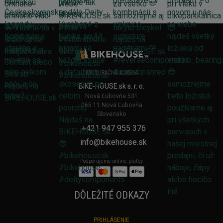
FAKTURAČNÁ ADRESA
BIKE-HOUSE.sk s. r. o.
Nová Ľubovňa 531
065 11 Nová Ľubovňa
Slovensko
+421 947 955 376
info@bikehouse.sk
Podporujeme online platby
DÔLEŽITÉ ODKAZY
PRIHLÁSENIE