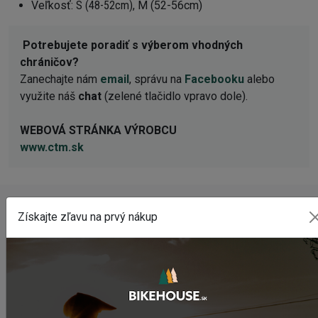
Veľkosť:
S (48-52cm)
, M (52-56cm)
Potrebujete poradiť s výberom vhodných
chráničov?
Zanechajte nám
email
, správu na
Facebooku
alebo
využite náš
chat
(zelené tlačidlo vpravo dole).
WEBOVÁ STRÁNKA VÝROBCU
www.ctm.sk
Získajte zľavu na prvý nákup
POSLEDNÉ PRIDANÉ PRODUKTY
Sedlo CHROMAG LIMBER
98,50 €