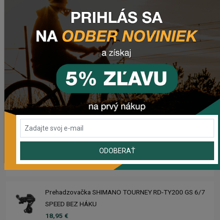
Zimušné Rukavice CHROMAG SIGNAL
44,95 €
Sedlo CHROMAG TRAILMASTER DT V2
90,50 €
Rebuild kit pedálov CHROMAG SYNTH
40,95 €
Náhradný gumový diel pre košík CRUSSIS YBC-01
ODOBERAŤ
2,50 €
Prehadzovačka SHIMANO TOURNEY RD-TY200 GS 6/7
SPEED BEZ HÁKU
18,95 €