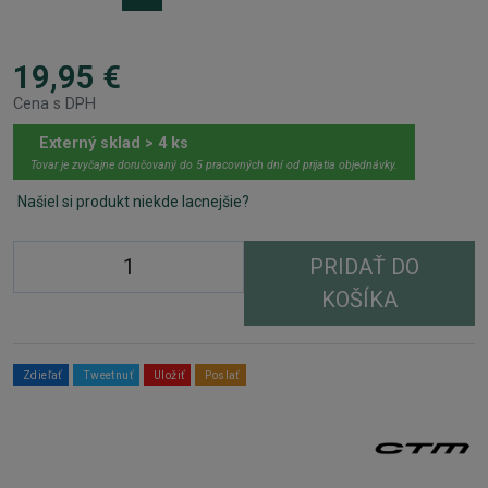
19,95 €
Cena s DPH
Externý sklad > 4 ks
Tovar je zvyčajne doručovaný do 5 pracovných dní od prijatia objednávky.
Našiel si produkt niekde lacnejšie?
PRIDAŤ DO
KOŠÍKA
Zdieľať
Tweetnuť
Uložiť
Poslať