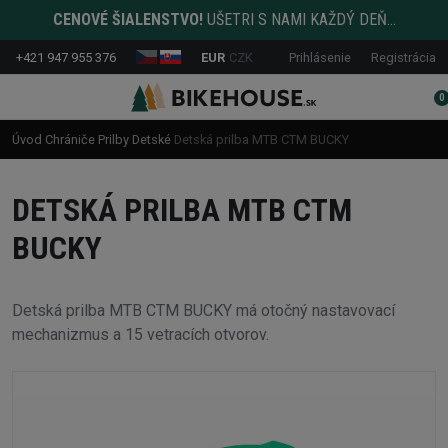
CENOVÉ ŠIALENSTVO!
UŠETRI S NAMI KAŽDÝ DEŇ...
+421 947 955 376
EUR
CZK
Prihlásenie
Registrácia
0
Úvod
Chrániče
Prilby
Detské
Detská prilba MTB CTM BUCKY
DETSKÁ PRILBA MTB CTM
BUCKY
Detská prilba MTB CTM BUCKY má otočný nastavovací
mechanizmus a 15 vetracích otvorov.