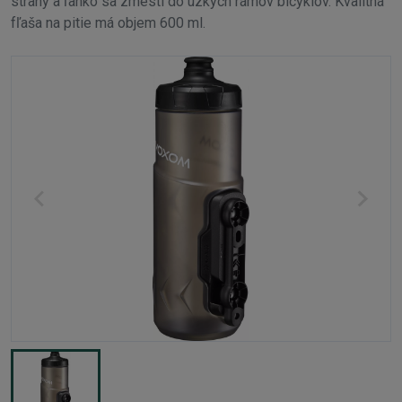
strany a ľahko sa zmestí do úzkych rámov bicyklov. Kvalitná
fľaša na pitie má objem 600 ml.