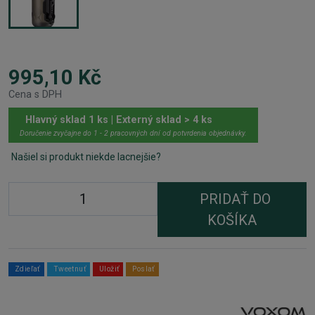
995,10 Kč
Cena s DPH
Hlavný sklad 1 ks | Externý sklad > 4 ks
Doručenie zvyčajne do 1 - 2 pracovných dní od potvrdenia objednávky.
Našiel si produkt niekde lacnejšie?
PRIDAŤ DO
KOŠÍKA
Zdieľať
Tweetnuť
Uložiť
Poslať