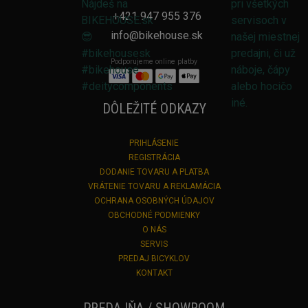
+421 947 955 376
info@bikehouse.sk
Podporujeme online platby
DÔLEŽITÉ ODKAZY
PRIHLÁSENIE
REGISTRÁCIA
DODANIE TOVARU A PLATBA
VRÁTENIE TOVARU A REKLAMÁCIA
OCHRANA OSOBNÝCH ÚDAJOV
OBCHODNÉ PODMIENKY
O NÁS
SERVIS
PREDAJ BICYKLOV
KONTAKT
PREDAJŇA / SHOWROOM