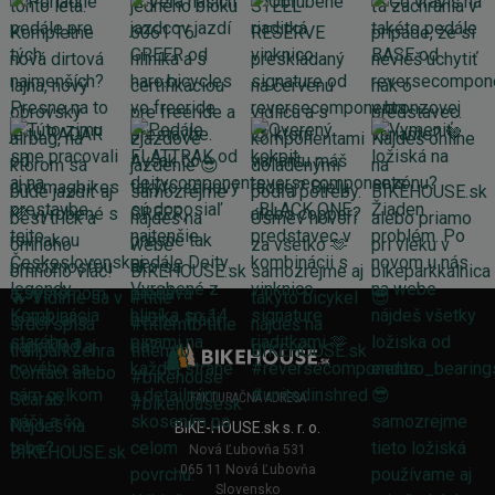
FAKTURAČNÁ ADRESA
BIKE-HOUSE.sk s. r. o.
Nová Ľubovňa 531
065 11 Nová Ľubovňa
Slovensko