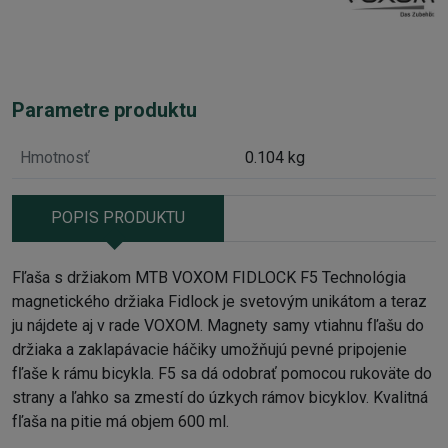
Parametre produktu
Hmotnosť
0.104 kg
POPIS PRODUKTU
Fľaša s držiakom MTB VOXOM FIDLOCK F5 Technológia
magnetického držiaka Fidlock je svetovým unikátom a teraz
ju nájdete aj v rade VOXOM. Magnety samy vtiahnu fľašu do
držiaka a zaklapávacie háčiky umožňujú pevné pripojenie
fľaše k rámu bicykla. F5 sa dá odobrať pomocou rukoväte do
strany a ľahko sa zmestí do úzkych rámov bicyklov. Kvalitná
fľaša na pitie má objem 600 ml.