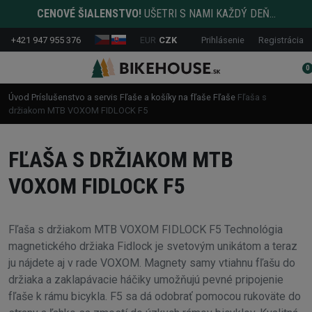
CENOVÉ ŠIALENSTVO!
UŠETRI S NAMI KAŽDÝ DEŇ...
+421 947 955 376
EUR
CZK
Prihlásenie
Registrácia
0
Úvod
Príslušenstvo a servis
Fľaše a košíky na fľaše
Fľaše
Fľaša s
držiakom MTB VOXOM FIDLOCK F5
FĽAŠA S DRŽIAKOM MTB
VOXOM FIDLOCK F5
Fľaša s držiakom MTB VOXOM FIDLOCK F5 Technológia
magnetického držiaka Fidlock je svetovým unikátom a teraz
ju nájdete aj v rade VOXOM. Magnety samy vtiahnu fľašu do
držiaka a zaklapávacie háčiky umožňujú pevné pripojenie
fľaše k rámu bicykla. F5 sa dá odobrať pomocou rukoväte do