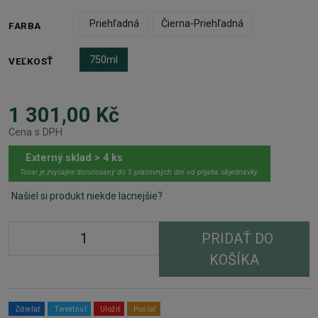
Priehľadná
Čierna-Priehľadná
FARBA
750ml
VEĽKOSŤ
1 301,00 Kč
Cena s DPH
Externý sklad > 4 ks
Tovar je zvyčajne doručovaný do 5 pracovných dní od prijatia objednávky.
Našiel si produkt niekde lacnejšie?
PRIDAŤ DO
KOŠÍKA
Zdieľať
Tweetnuť
Uložiť
Poslať