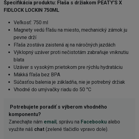
Špecifikácia produktu:
Flaša s držiakom PEATY'S X
FIDLOCK LOCKIN 750ML
Veľkosť: 750 ml
Magnety vedú fľašu na miesto, mechanický zámok ju
pevne drží
Fľaša zostáva zaistená aj na náročných jazdách
Výklopný uzáver proti nečistotám zabraňuje vniknutiu
blata
Uzáver s vysokým prietokom pre rýchlu hydratáciu
Mäkká fľaša bez BPA
Súčasťou balenia je základňa, nie je potrebný držiak
Vhodné do umývačky riadu do 50 °C
Potrebujete poradiť s výberom vhodného
komponentu?
Zanechajte nám
email
, správu na
Facebooku
alebo
využite náš
chat
(zelené tlačidlo vpravo dole).