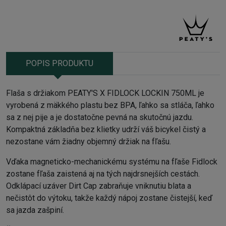
POPIS PRODUKTU
Flaša s držiakom PEATY'S X FIDLOCK LOCKIN 750ML je
vyrobená z mäkkého plastu bez BPA, ľahko sa stláča, ľahko
sa z nej pije a je dostatočne pevná na skutočnú jazdu.
Kompaktná základňa bez klietky udrží váš bicykel čistý a
nezostane vám žiadny objemný držiak na fľašu.
Vďaka magneticko-mechanickému systému na fľaše Fidlock
zostane fľaša zaistená aj na tých najdrsnejších cestách.
Odklápací uzáver Dirt Cap zabraňuje vniknutiu blata a
nečistôt do výtoku, takže každý nápoj zostane čistejší, keď
sa jazda zašpiní.