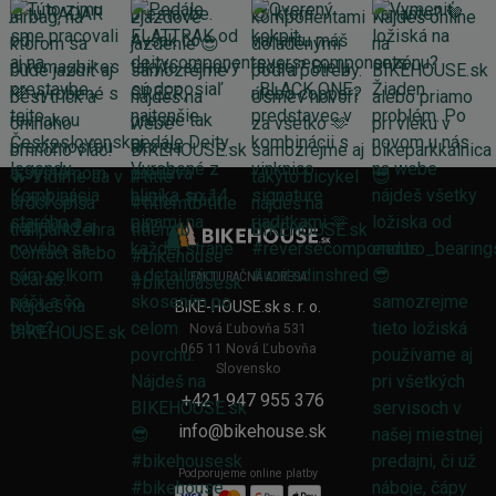
FAKTURAČNÁ ADRESA
BIKE-HOUSE.sk s. r. o.
Nová Ľubovňa 531
065 11 Nová Ľubovňa
Slovensko
+421 947 955 376
info@bikehouse.sk
Podporujeme online platby