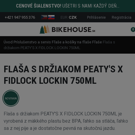
CENOVÉ ŠIALENSTVO!
UŠETRI S NAMI KAŽDÝ DEŇ...
+421 947 955 376
EUR
CZK
Prihlásenie
Registrácia
0
Úvod
Príslušenstvo a servis
Fľaše a košíky na fľaše
Fľaše
Flaša s
držiakom PEATY'S X FIDLOCK LOCKIN 750ML
FLAŠA S DRŽIAKOM PEATY'S X
FIDLOCK LOCKIN 750ML
NOVINKA
Flaša s držiakom PEATY'S X FIDLOCK LOCKIN 750ML je
vyrobená z mäkkého plastu bez BPA, ľahko sa stláča, ľahko
sa z nej pije a je dostatočne pevná na skutočnú jazdu.