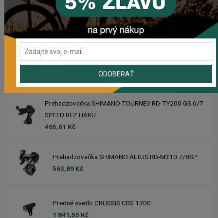
Rebuild kit pedálov CHROMAG SYNTH
981,59 Kč
Náhradný gumový diel pre košík CRUSSIS YBC-01
72,48 Kč
ODOBERAŤ
Prehadzovačka SHIMANO TOURNEY RD-TY200 GS 6/7
SPEED BEZ HÁKU
465,61 Kč
Prehadzovačka SHIMANO ALTUS RD-M310 7/8SP
563,89 Kč
Predné svetlo CRUSSIS CRS 1200
1 841,55 Kč