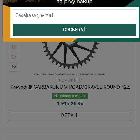
ODOBERAŤ
+2
PREVODNÍKY
Prevodník GARBARUK DM ROAD/GRAVEL ROUND 42Z
Na externom sklade
1 915,26 Kč
DETAIL