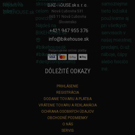
BIKE-HOUSE.sk s. r. o.
Nová Ľubovňa 531
065 11 Nová Ľubovňa
Slovensko
+421 947 955 376
info@bikehouse.sk
Podporujeme online platby
DÔLEŽITÉ ODKAZY
PRIHLÁSENIE
REGISTRÁCIA
DODANIE TOVARU A PLATBA
VRÁTENIE TOVARU A REKLAMÁCIA
OCHRANA OSOBNÝCH ÚDAJOV
OBCHODNÉ PODMIENKY
O NÁS
SERVIS