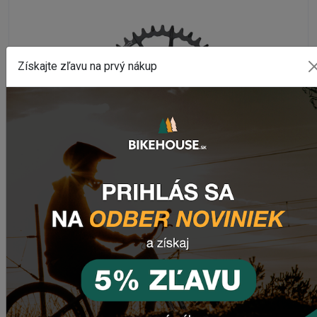
Získajte zľavu na prvý nákup
PREVODNÍKY
Prevodník GARBARUK DM ROAD/GRAVEL ROUND 44Z
Na externom sklade
1 915,26 Kč
DETAIL