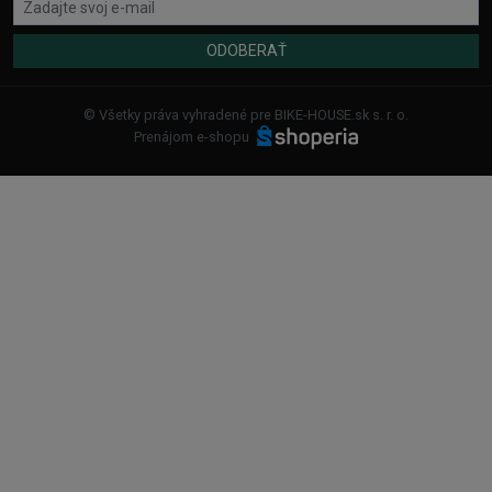
ODOBERAŤ
© Všetky práva vyhradené pre BIKE-HOUSE.sk s. r. o.
Prenájom e-shopu