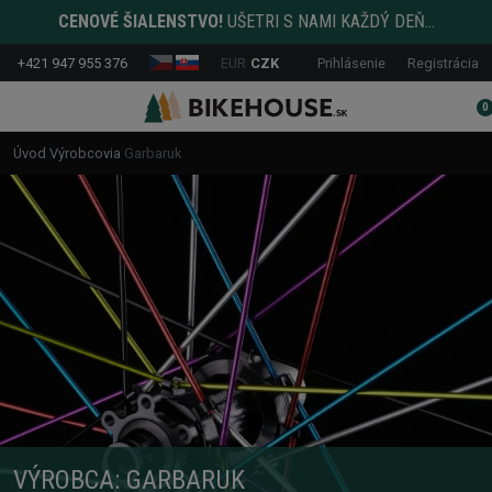
CENOVÉ ŠIALENSTVO!
UŠETRI S NAMI KAŽDÝ DEŇ...
+421 947 955 376
EUR
CZK
Prihlásenie
Registrácia
0
Úvod
Výrobcovia
Garbaruk
VÝROBCA: GARBARUK