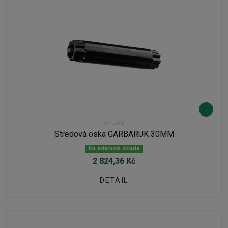
KĽUKY
Stredová oska GARBARUK 30MM
Na externom sklade
2 824,36 Kč
DETAIL