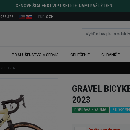
CENOVÉ ŠIALENSTVO!
UŠETRI S NAMI KAŽDÝ DEŇ...
 955 376
EUR
CZK
Y
PRÍSLUŠENSTVO A SERVIS
OBLEČENIE
CHRÁNIČE
 700C 2023
GRAVEL BICYKE
2023
DOPRAVA ZDARMA
2 ROKY S
Darček zadarmo