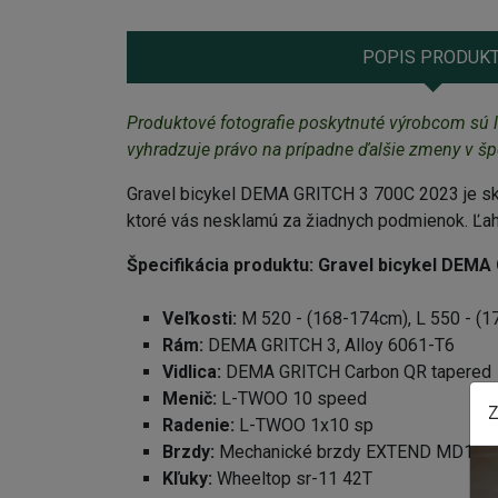
POPIS PRODUK
Produktové fotografie poskytnuté výrobcom sú l
vyhradzuje právo na prípadne ďalšie zmeny v špe
Gravel bicykel DEMA GRITCH 3 700C 2023 je skv
ktoré vás nesklamú za žiadnych podmienok. Ľahká
Špecifikácia produktu:
Gravel bicykel DEMA
Veľkosti:
M
520 - (168-174cm), L 550 - (
Rám:
DEMA GRITCH 3, Alloy 6061-T6
Vidlica:
DEMA GRITCH Carbon QR tapered
Menič:
L-TWOO 10 speed
Z
Radenie:
L-TWOO 1x10 sp
Brzdy:
Mechanické brzdy EXTEND MD18
Kľuky:
Wheeltop sr-11 42T