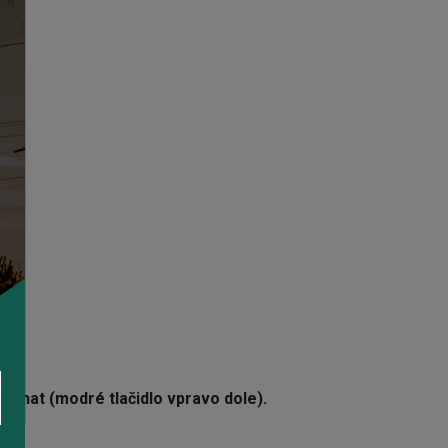
š chat (modré tlačidlo vpravo dole).