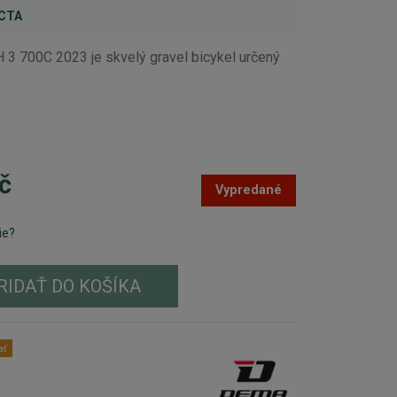
ECTA
3 700C 2023 je skvelý gravel bicykel určený
č
Vypredané
ie?
RIDAŤ DO KOŠÍKA
ať