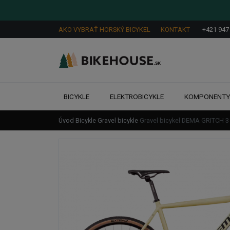
AKO VYBRAŤ HORSKÝ BICYKEL
KONTAKT
+421 947
BICYKLE
ELEKTROBICYKLE
KOMPONENT
Úvod
Bicykle
Gravel bicykle
Gravel bicykel DEMA GRITCH 3