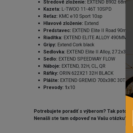
Stredové zloženie:
EXTEND B902 68mm
Kazeta:
L-TWOO 11-46T 10SPD
Reťaz:
KMC e10 Sport 10sp
Hlavové zloženie:
Extend
Predstavec:
EXTEND Elite II Road 90mm
Riadítka:
EXTEND ELITE ALLOY 490MM
Gripy:
Extend Cork black
Sedlovka:
EXTEND Elite II Alloy, 27.2x35
Sedlo:
EXTEND SPEEDWAY FLOW
Náboje:
EXTEND, 32H, CL, QR
Ráfiky:
ORIN 622X21 32H BLACK
Plášte:
EXTEND GREMID 700x38C 30TPI
Prevody: 1
x10
Potrebujete poradiť s výberom? Tak potom u
Nenašli ste tam odpoveď na Vašu otázku? 