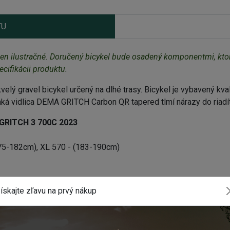
TU
en ilustračné. Doručený bicykel bude osadený komponentmi, ktor
cifikácii produktu.
elý gravel bicykel určený na dlhé trasy. Bicykel je vybavený
 vidlica DEMA GRITCH Carbon QR tapered tlmí nárazy do riadítok, 
 GRITCH 3 700C 2023
175-182cm), XL 570 - (183-190cm)
ískajte zľavu na prvý nákup