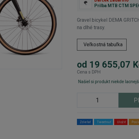
Prilba MTB CTM SP
Gravel bicykel DEMA GRITCH 
na dlhé trasy.
Veľkostná tabuľka
od 19 655,07 K
Cena s DPH
Našiel si produkt niekde lacnejš
P
Zdieľať
Tweetnuť
Uložiť
Posl