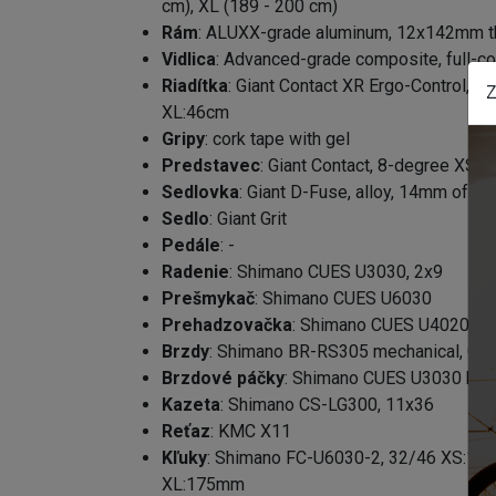
cm), XL (189 - 200 cm)
Rám
: ALUXX-grade aluminum, 12x142mm thru
Vidlica
: Advanced-grade composite, full-co
Riadítka
: Giant Contact XR Ergo-Control,
Z
XL:46cm
Gripy
: cork tape with gel
Predstavec
: Giant Contact, 8-degree X
Sedlovka
: Giant D-Fuse, alloy, 14mm offse
Sedlo
: Giant Grit
Pedále
: -
Radenie
: Shimano CUES U3030, 2x9
Prešmykač
: Shimano CUES U6030
Prehadzovačka
: Shimano CUES U4020
Brzdy
: Shimano BR-RS305 mechanical, Gi
Brzdové páčky
: Shimano CUES U3030 hydr
Kazeta
: Shimano CS-LG300, 11x36
Reťaz
: KMC X11
Kľuky
: Shimano FC-U6030-2, 32/46 XS:1
XL:175mm