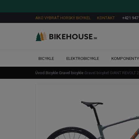
AKO VYBRAŤ HORSKÝ BICYKEL
KONTAKT
+421 947
BICYKLE
ELEKTROBICYKLE
KOMPONENT
Úvod
Bicykle
Gravel bicykle
Gravel bicykel GIANT REVOLT 