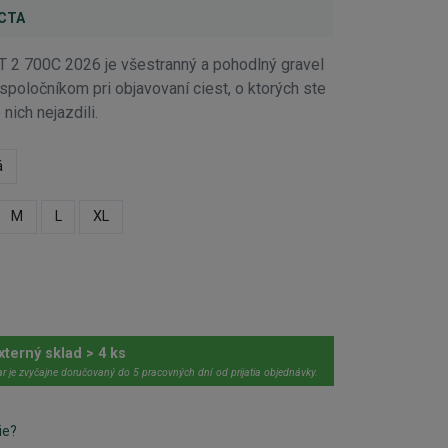
ECTA
 2 700C 2026 je všestranný a pohodlný gravel
spoločníkom pri objavovaní ciest, o ktorých ste
nich nejazdili.
á
M
L
XL
xterný sklad > 4 ks
r je zvyčajne doručovaný do 5 pracovných dní od prijatia objednávky.
ie?