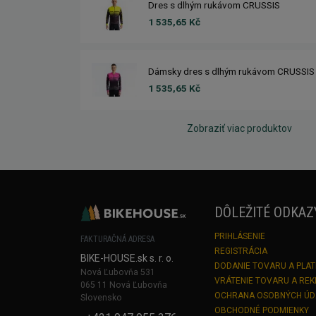
Dres s dlhým rukávom CRUSSIS
1 535,65 Kč
Dámsky dres s dlhým rukávom CRUSSIS
1 535,65 Kč
Zobraziť viac produktov
DÔLEŽITÉ ODKAZ
PRIHLÁSENIE
FAKTURAČNÁ ADRESA
REGISTRÁCIA
BIKE-HOUSE.sk s. r. o.
DODANIE TOVARU A PLA
Nová Ľubovňa 531
VRÁTENIE TOVARU A RE
065 11 Nová Ľubovňa
OCHRANA OSOBNÝCH Ú
Slovensko
OBCHODNÉ PODMIENKY