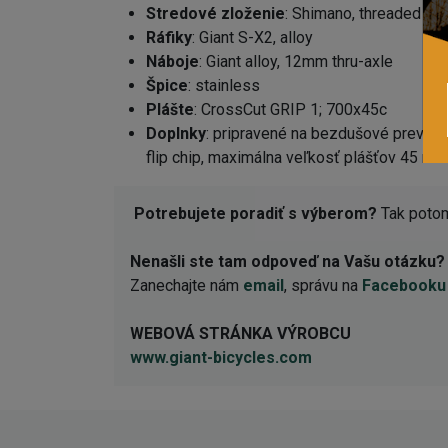
Stredové zloženie
: Shimano, threaded
Ráfiky
: Giant S-X2, alloy
Náboje
: Giant alloy, 12mm thru-axle
Špice
: stainless
Plášte
: CrossCut GRIP 1; 700x45c
Doplnky
: pripravené na bezdušové prevede
flip chip, maximálna veľkosť plášťov 45 mm v
Potrebujete poradiť s výberom?
Tak potom
Nenašli ste tam odpoveď na Vašu otázku?
Zanechajte nám
email
, správu na
Facebooku
WEBOVÁ STRÁNKA VÝROBCU
www.giant-bicycles.com