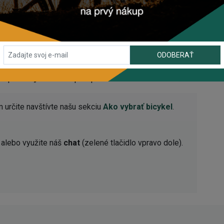
ODOBERAŤ
nie, maximálna veľkosť plášťov 53 mm v polohe „dlhá“ s
 polohe „krátka“ s flip chip
 určite navštívte našu sekciu
Ako vybrať bicykel
.
alebo využite náš
chat
(zelené tlačidlo vpravo dole).