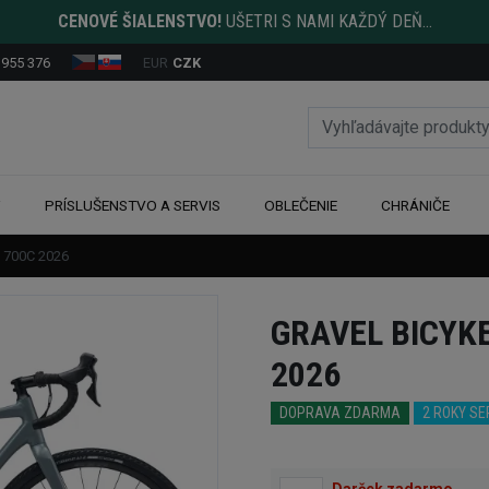
CENOVÉ ŠIALENSTVO!
UŠETRI S NAMI KAŽDÝ DEŇ...
 955 376
EUR
CZK
Y
PRÍSLUŠENSTVO A SERVIS
OBLEČENIE
CHRÁNIČE
2 700C 2026
GRAVEL BICYKE
2026
DOPRAVA ZDARMA
2 ROKY S
Darček zadarmo