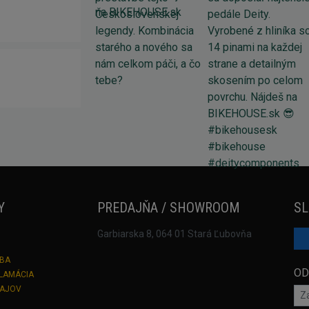
Y
PREDAJŇA / SHOWROOM
SL
Garbiarska 8, 064 01 Stará Ľubovňa
TBA
OD
KLAMÁCIA
DAJOV