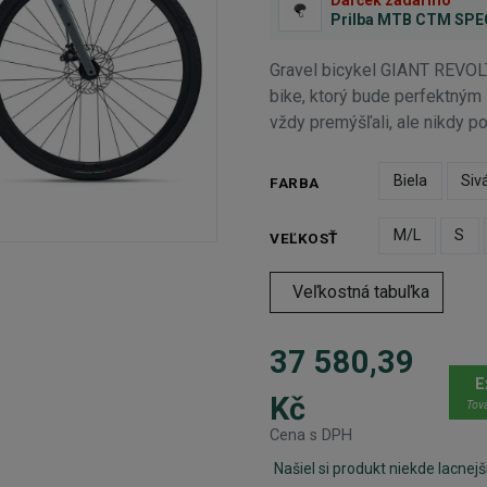
Prilba MTB CTM SP
Gravel bicykel GIANT REVOLT
bike, ktorý bude perfektným 
vždy premýšľali, ale nikdy po 
Biela
Siv
FARBA
M/L
S
VEĽKOSŤ
Veľkostná tabuľka
37 580,39
E
Kč
Tova
Cena s DPH
Našiel si produkt niekde lacnejš