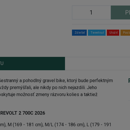
P
Zdieľať
Tweetnuť
Uložiť
Posl
TU
estranný a pohodlný gravel bike, ktorý bude perfektným
ždy premýšľali, ale nikdy po nich nejazdili. Jeho
oskytuje možnosť zmeny rázvoru kolies a taktiež
T REVOLT 2 700C 2026
cm), M (169 - 181 cm), M/L (174 - 186 cm), L (179 - 191