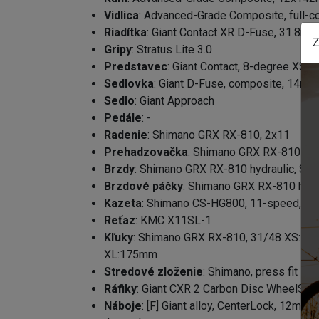
Vidlica
: Advanced-Grade Composite, full-c
Riadítka
: Giant Contact XR D-Fuse, 31.8m
Z
Gripy
: Stratus Lite 3.0
Predstavec
: Giant Contact, 8-degree X
Sedlovka
: Giant D-Fuse, composite, 14mm
Sedlo
: Giant Approach
Pedále
: -
Radenie
: Shimano GRX RX-810, 2x11
Prehadzovačka
: Shimano GRX RX-810
Brzdy
: Shimano GRX RX-810 hydraulic, S
Brzdové páčky
: Shimano GRX RX-810 hydr
Kazeta
: Shimano CS-HG800, 11-speed, 11
Reťaz
: KMC X11SL-1
Kľuky
: Shimano GRX RX-810, 31/48 XS:1
XL:175mm
Stredové zloženie
: Shimano, press fit
Ráfiky
: Giant CXR 2 Carbon Disc WheelSys
Náboje
: [F] Giant alloy, CenterLock, 12mm t