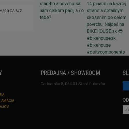
Y200 GS 6/7
Y
PREDAJŇA / SHOWROOM
SL
Garbiarska 8, 064 01 Stará Ľubovňa
TBA
OD
KLAMÁCIA
DAJOV