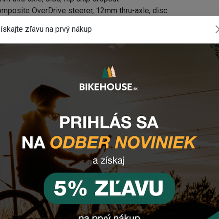
omposite OverDrive steerer, 12mm thru-axle, disc
m XS:42cm, S:42cm, M:44cm, M/L:44cm, L:46cm, XL:46cm
ískajte zľavu na prvý nákup
S:50mm, S:60mm, M:70mm, M/L:80mm, L:80mm, XL:90mm
 offset
himano SM-RT70 rotors [F]160mm, [R]160mm
aulic
x34
70mm, S:170mm, M:172.5mm, M/L:172.5mm, L:175mm,
tem, [F] 35mm, [R] 35mm
hru-axle, [R] Giant alloy, 3-pawl driver, CenterLock, 12mm