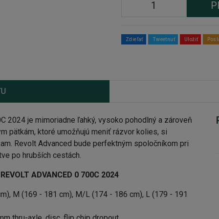
P
Zdieľať
Tweetnuť
Uložiť
Posl
TU
 2024 je mimoriadne ľahký, vysoko pohodlný a zároveň
ným pätkám, ktoré umožňujú meniť rázvor kolies, si
am. Revolt Advanced bude perfektným spoločníkom pri
ve po hrubších cestách.
T REVOLT ADVANCED 0 700C 2024
cm), M (169 - 181 cm), M/L (174 - 186 cm), L (179 - 191
thru-axle, disc, flip chip dropout