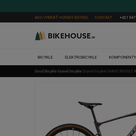
AKO VYBRAŤ HORSKÝ BICYKEL
KONTAKT
+421 947
BICYKLE
ELEKTROBICYKLE
KOMPONENT
Úvod
Bicykle
Gravel bicykle
Gravel bicykel GIANT REVOLT