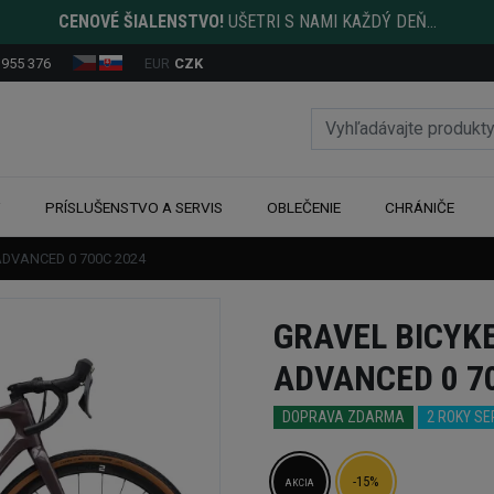
CENOVÉ ŠIALENSTVO!
UŠETRI S NAMI KAŽDÝ DEŇ...
 955 376
EUR
CZK
Y
PRÍSLUŠENSTVO A SERVIS
OBLEČENIE
CHRÁNIČE
 ADVANCED 0 700C 2024
GRAVEL BICYKE
ADVANCED 0 7
DOPRAVA ZDARMA
2 ROKY S
-15%
AKCIA