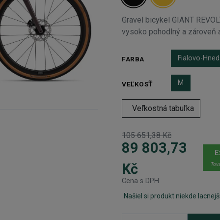
Gravel bicykel GIANT REVO
vysoko pohodlný a zároveň aj
Fialovo-Hned
FARBA
M
VEĽKOSŤ
Veľkostná tabuľka
105 651,38 Kč
89 803,73
E
Kč
Tova
Cena s DPH
Našiel si produkt niekde lacnejš