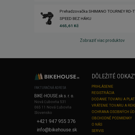
Prehadzovačka SHIMANO TOURNEY RD-T
SPEED BEZ HÁKU
465,61 Kč
Zobraziť viac produktov
DÔLEŽITÉ ODKAZ
PRIHLÁSENIE
FAKTURAČNÁ ADRESA
REGISTRÁCIA
BIKE-HOUSE.sk s. r. o.
DODANIE TOVARU A PLA
Nová Ľubovňa 531
VRÁTENIE TOVARU A RE
065 11 Nová Ľubovňa
OCHRANA OSOBNÝCH Ú
Slovensko
OBCHODNÉ PODMIENKY
+421 947 955 376
O NÁS
info@bikehouse.sk
SERVIS