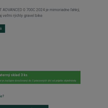
LT ADVANCED 0 700C 2024 je mimoriadne ľahký,
 veľmi rýchly gravel bike.
á
xterný sklad 3 ks
r je zvyčajne doručovaný do 5 pracovných dní od prijatia objednávky.
ie?