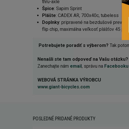
thru-axle
Špice
: Sapim Sprint
Plášte
: CADEX AR, 700x40c, tubeless
Doplnky
: pripravené na bezdušové prevede
flip chip, maximálna veľkosť plášťov 45 mm v
Potrebujete poradiť s výberom?
Tak potom
Nenašli ste tam odpoveď na Vašu otázku?
Zanechajte nám
email
, správu na
Facebooku
WEBOVÁ STRÁNKA VÝROBCU
www.giant-bicycles.com
POSLEDNÉ PRIDANÉ PRODUKTY