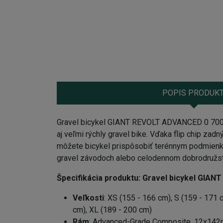
POPIS PRODUK
Gravel bicykel GIANT REVOLT ADVANCED 0 700C
aj veľmi rýchly gravel bike. Vďaka flip chip zad
môžete bicykel prispôsobiť terénnym podmienk
gravel závodoch alebo celodennom dobrodružst
Špecifikácia produktu:
Gravel bicykel GIAN
Veľkosti
: XS (155 - 166 cm), S (159 - 171 
cm), XL (189 - 200 cm)
Rám
: Advanced-Grade Composite, 12x142mm 