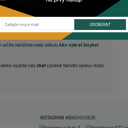
nie, maximálna veľkosť plášťov 53 mm v polohe „dlhá“ s
ODOBERAŤ
 polohe „krátka“ s flip chip
 určite navštívte našu sekciu
Ako vybrať bicykel
.
alebo využite náš
chat
(zelené tlačidlo vpravo dole).
INSTAGRAM
#BIKEHOUSESK