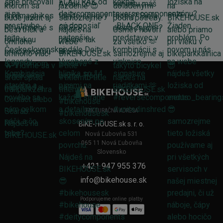
FAKTURAČNÁ ADRESA
BIKE-HOUSE.sk s. r. o.
Nová Ľubovňa 531
065 11 Nová Ľubovňa
Slovensko
+421 947 955 376
info@bikehouse.sk
Podporujeme online platby