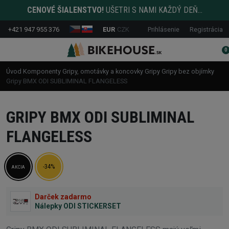
CENOVÉ ŠIALENSTVO!
UŠETRI S NAMI KAŽDÝ DEŇ...
+421 947 955 376
EUR
CZK
Prihlásenie
Registrácia
0
Úvod
Komponenty
Gripy, omotávky a koncovky
Gripy
Gripy bez objímky
Gripy BMX ODI SUBLIMINAL FLANGELESS
GRIPY BMX ODI SUBLIMINAL
FLANGELESS
-34%
AKCIA
Darček zadarmo
Nálepky ODI STICKERSET