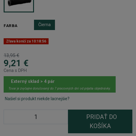
Čierna
FARBA
Zľava končí za
10:18:56
13,95 €
9,21 €
Cena s DPH
Externý sklad > 4 pár
Tovar je zvyčajne doručovaný do 7 pracovných dní od prijatia objednávky.
Našiel si produkt niekde lacnejšie?
PRIDAŤ DO
KOŠÍKA