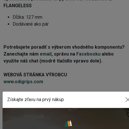
FLANGELESS
Dĺžka: 127 mm
Dodávané ako pár
Potrebujete poradiť s výberom vhodného komponentu?
Zanechajte nám
email
, správu na
Facebooku
alebo
využite náš chat (modré tlačidlo vpravo dole).
WEBOVÁ STRÁNKA VÝROBCU
www.odigrips.com
Získajte zľavu na prvý nákup
POSLEDNÉ PRIDANÉ PRODUKTY