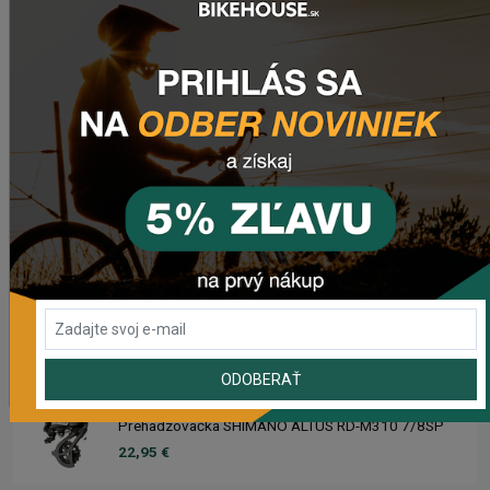
Sedlo CHROMAG TRAILMASTER DT V2
89,95 €
Rebuild kit pedálov CHROMAG SYNTH
39,95 €
Náhradný gumový diel pre košík CRUSSIS YBC-01
2,95 €
Prehadzovačka SHIMANO TOURNEY RD-TY200 GS 6/7
SPEED BEZ HÁKU
18,95 €
ODOBERAŤ
Prehadzovačka SHIMANO ALTUS RD-M310 7/8SP
22,95 €