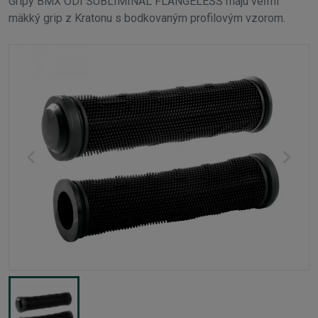
Gripy BMX ODI SUBLIMINAL FLANGELESS majú veľmi
mäkký grip z Kratonu s bodkovaným profilovým vzorom.